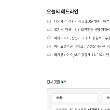
오늘의 헤드라인
01
대원제약, 상반기 매출 3109억원… 만성질
02
복지부, 한국보건산업진흥원 신임 원장에 고
03
파마리서치, 상반기 역대 최대 실적…수출 4
04
바이오솔루션-국립호남권생물자원관, 생물
05
리가켐바이오,ADC 항암제 'LNCB74' 단
전체댓글
0
개