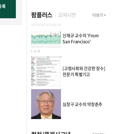
팜플러스
오피니언
더보기 +
신재규 교수의 'From
San Francisco'
[고령사회와 건강한 장수]
전문가 특별기고
심창구 교수의 약창춘추