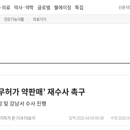
·의료
약사·약학
글로벌
웰에이징
특집
신문지
건강기능식품
의료기기
무허가 약판매’ 재수사 촉구
 및 강남서 수사 진행
기자가 쓴 기사 더보기
입력 2023.04.03 06:00
수정 2023.04