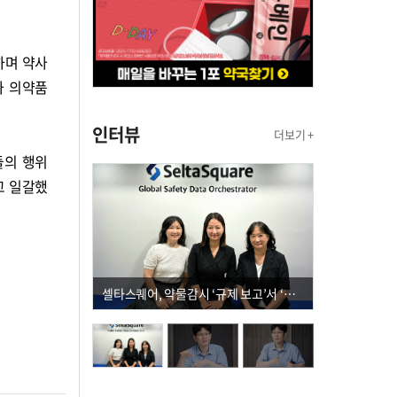
하며 약사
가 의약품
인터뷰
더보기 +
들의 행위
고 일갈했
셀타스퀘어, 약물감시 ‘규제 보고’서 ‘데이터 의사결정’으로 "PVX 전환 요구 커진다"