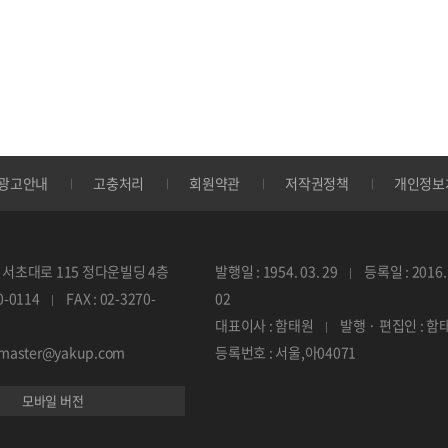
광고안내
고충처리
회원약관
저작권정책
개인정보
서초대로 115 정다운빌딩 4층
발행일 : 1954. 03. 29
등록일 : 2016. 
70-0114
FAX : 02-3270-
02
대표이사 : 함태원
발행 · 편집인 : 함
ebmaster@yakup.com
등록번호 : 서울,아04071
모바일 버전