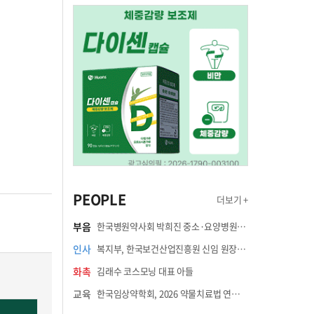
PEOPLE
더보기 +
부음
한국병원약사회 박희진 중소·요양병원이사(충청북도 청주의료원 약제팀장) 부친상
인사
복지부, 한국보건산업진흥원 신임 원장에 고상백 교수 임명
화촉
김래수 코스모닝 대표 아들
교육
한국임상약학회, 2026 약물치료법 연수강좌 8월 21일 개최