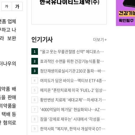
랫폼 업체
구하고 나
따라 보완
인기기사
더보기 +
"울고 웃는 무릎관절염 신약" 메디포스트·강스템·네이처셀 전진, 코오롱티슈진 반전 과제
1
효과적인 수면을 위한 건강기능식품 활용법
2
터나우의
첨단재생의료실시기관 230곳 돌파…바이오 새 시장 꿈틀
3
여의도가 담은 바이오…액티브 ETF 4종의 선택은
4
의약품 배
메지온 "폰탄치료제 미국 'FUEL-2' 임상 프로토콜 영국 승인"
5
품을 판매
황반변성 치료제 '세대교체'…차세대 기전 경쟁 본격화
6
 의약품을
'4000억달러 메가딜' 현실화되나…AZ·BMS 합병설에 글로벌 제약업계 촉각
7
 택배 등
잠을 ‘강제로 재우는’ 시대에서 ‘각성을 낮추는’ 시대로
8
반 혐의로
한약사회 "복지부, 한약사 개설약국 OTC 공급 방해 더는 방관 말아야"
9