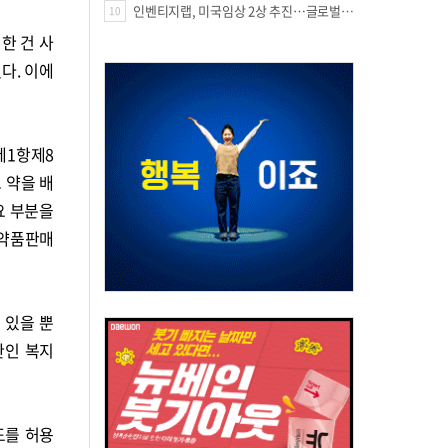
인벤티지랩, 미국임상 2상 추진…글로벌 팁스 통해 정부 지원 60억원 확보
10
한 건 사
다. 이에
제1항제8
 약을 배
요 부분을
의약품판매
 있을 뿐
관인 복지
도를 허용