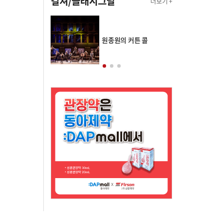
컬쳐/클래시그널
더보기 +
의 클래스토리
원종원의 커튼 콜