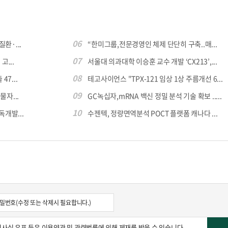
06
환·...
“한미그룹,전문경영인 체제 단단히 구축..매...
07
...
서울대 의과대학 이승훈 교수 개발 ‘CX213’,...
08
7...
테고사이언스 "TPX-121 임상 1상 주름개선 6...
09
자...
GC녹십자,mRNA 백신 정밀 분석 기술 확보 .....
10
독개발...
수젠텍, 정량면역분석 POCT 플랫폼 캐나다 ...