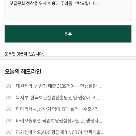
등록된 댓글이 없습니다.
오늘의 헤드라인
01
대원제약, 상반기 매출 3109억원… 만성질환·...
02
복지부, 한국보건산업진흥원 신임 원장에 고...
03
파마리서치, 상반기 역대 최대 실적…수출 47...
04
바이오솔루션-국립호남권생물자원관, 생물자...
05
리가켐바이오,ADC 항암제 'LNCB74' 단독개발...