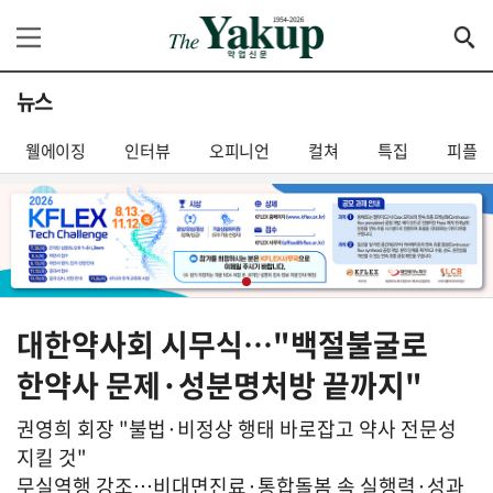
뉴스
웰에이징
인터뷰
오피니언
컬쳐
특집
피플
대한약사회 시무식…"백절불굴로
한약사 문제·성분명처방 끝까지"
권영희 회장 "불법·비정상 행태 바로잡고 약사 전문성
지킬 것"
무실역행 강조…비대면진료·통합돌봄 속 실행력·성과