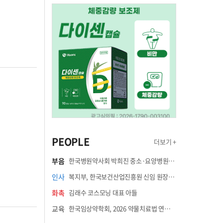
PEOPLE
더보기 +
부음
한국병원약사회 박희진 중소·요양병원이사(충청북도 청주의료원 약제팀장) 부친상
인사
복지부, 한국보건산업진흥원 신임 원장에 고상백 교수 임명
화촉
김래수 코스모닝 대표 아들
교육
한국임상약학회, 2026 약물치료법 연수강좌 8월 21일 개최