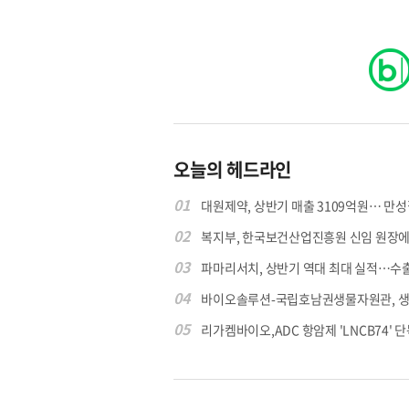
오늘의 헤드라인
01
대원제약, 상반기 매출 3109억원… 만성질
02
복지부, 한국보건산업진흥원 신임 원장에 고
03
파마리서치, 상반기 역대 최대 실적…수출 4
04
바이오솔루션-국립호남권생물자원관, 생물
05
리가켐바이오,ADC 항암제 'LNCB74' 단