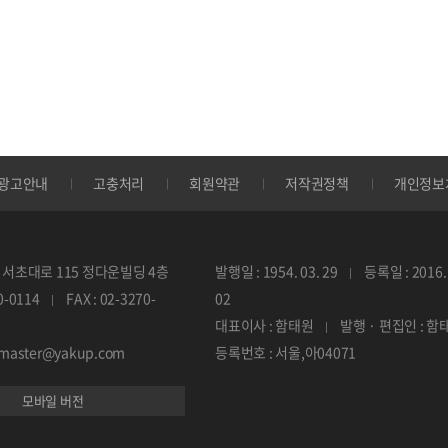
광고안내
고충처리
회원약관
저작권정책
개인정보
서초대로 115 정다운빌딩 4층
발행일 : 1954. 03. 29
등록일 : 2016. 
70-0114
FAX : 02-3270-
02
대표이사 : 함태원
발행 · 편집인 : 함
ebmaster@yakup.com
등록번호 : 서울,아04071
모바일 버전