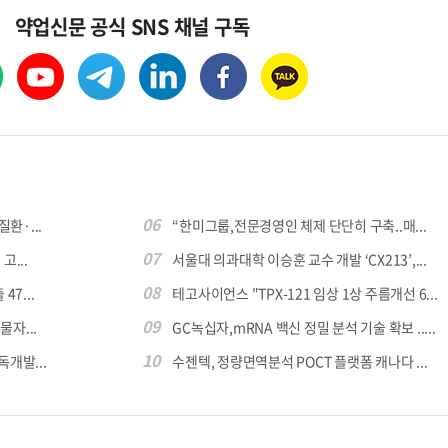
약업신문 공식 SNS 채널 구독
06
환·...
“한미그룹,전문경영인 체제 단단히 구축..매...
07
...
서울대 의과대학 이승훈 교수 개발 ‘CX213’,...
08
7...
테고사이언스 "TPX-121 임상 1상 주름개선 6...
09
자...
GC녹십자,mRNA 백신 정밀 분석 기술 확보 .....
10
독개발...
수젠텍, 정량면역분석 POCT 플랫폼 캐나다 ...