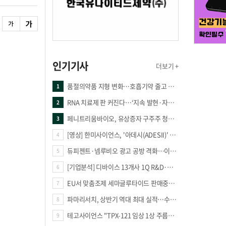
인기기사
더보기 +
품절의약품 지형 변화…호흡기약 줄고 만성질환 복합제 늘었다
1
RNA 치료제 판 커진다…‘지속 발현·자가증폭·단백질 복원’ 경쟁
2
페니트리움바이오, 유상증자 구주주 청약률 91.03% 기록
3
[영상] 한미사이언스, '아데시(ADESII)' 앞세워 더마 시장 판도 바꾼다
4
듀피젠트·넴루비오 광고 공방 격화…이번엔 사노피가 일부 문구 변경
5
[기업분석] 디바이스 13개사 1Q R&D·해외매출 증가
6
EU서 맞춤조제 세마글루타이드 판매중단 판결
7
파마리서치, 상반기 역대 최대 실적…수출 47% 늘며 성장 견인
8
테고사이언스 "TPX-121 임상 1상 주름개선 66.7%·안전성 확보"
9