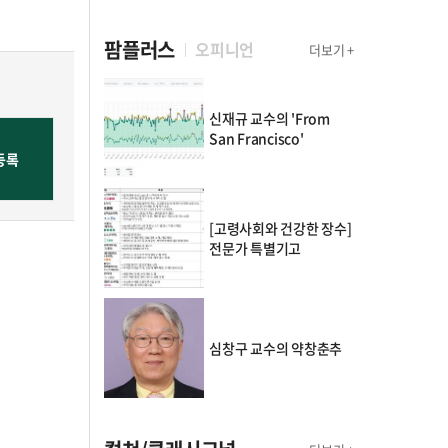
팜플러스
오피니언
더보기 +
신재규 교수의 'From
San Francisco'
[고령사회와 건강한 장수]
전문가 특별기고
심창구 교수의 약창춘추