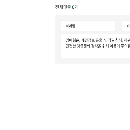
전체댓글
0
개