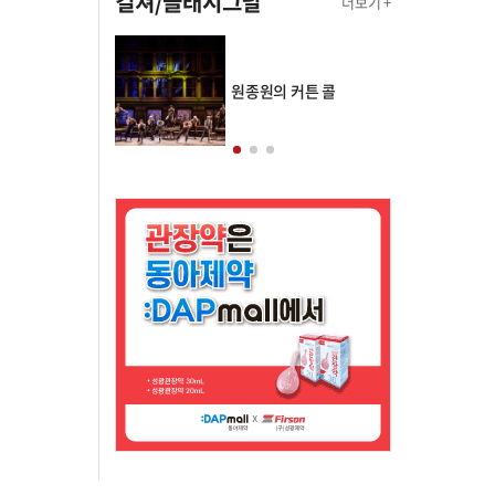
컬쳐/클래시그널
더보기 +
의 클래스토리
원종원의 커튼 콜