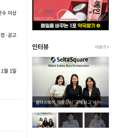
반수 이상
확정·공고
인터뷰
더보기 +
1월 1일
셀타스퀘어, 약물감시 ‘규제 보고’서 ‘데이터 의사결정’으로 "PVX 전환 요구 커진다"