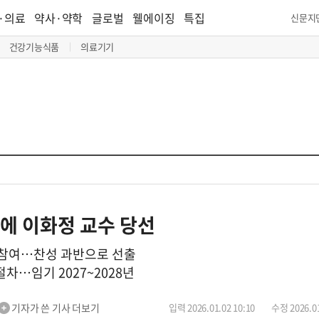
·의료
약사·약학
글로벌
웰에이징
특집
신문지
건강기능식품
의료기기
에 이화정 교수 당선
명 참여…찬성 과반으로 선출
절차…임기 2027~2028년
기자가 쓴 기사 더보기
입력 2026.01.02 10:10
수정 2026.01