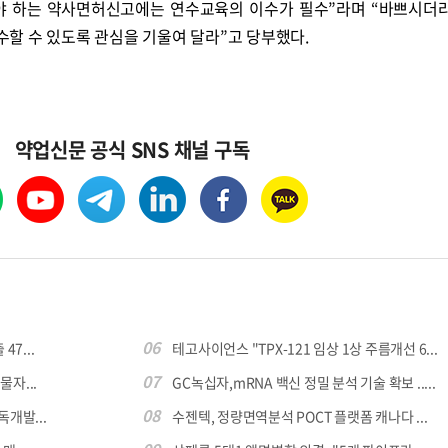
해야 하는 약사면허신고에는 연수교육의 이수가 필수”라며 “바쁘시더
할 수 있도록 관심을 기울여 달라”고 당부했다.
약업신문 공식 SNS 채널 구독
06
7...
테고사이언스 "TPX-121 임상 1상 주름개선 6...
07
자...
GC녹십자,mRNA 백신 정밀 분석 기술 확보 .....
08
독개발...
수젠텍, 정량면역분석 POCT 플랫폼 캐나다 ...