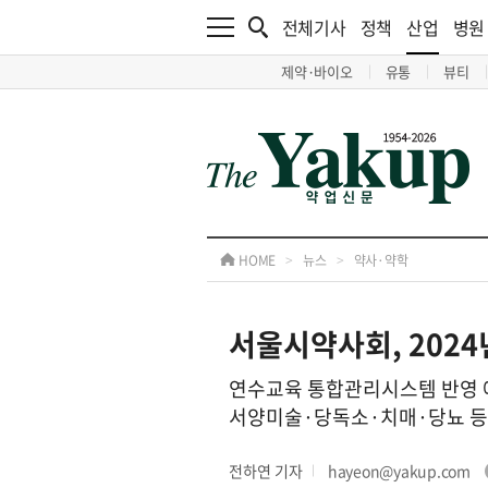
전체기사
정책
산업
병원
제약·바이오
유통
뷰티
HOME
>
뉴스
>
약사·약학
서울시약사회, 2024
연수교육 통합관리시스템 반영 예정
서양미술·당독소·치매·당뇨 등
전하연 기자
hayeon@yakup.com