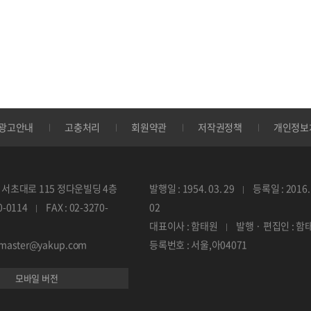
광고안내
고충처리
회원약관
저작권정책
개인정보
서초대로 115 정다운빌딩 4층
발행일 : 1954. 03. 29
등록일 : 2016. 
70-0114
FAX : 02-3270-
02
대표이사 : 함태원
발행 · 편집인 : 함
ebmaster@yakup.com
등록번호 : 서울,아04071
모바일 버전