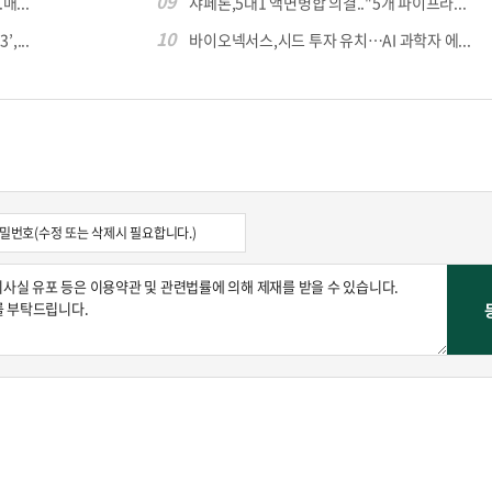
09
...
샤페론,5대1 액면병합 의결.."5개 파이프라...
10
,...
바이오넥서스,시드 투자 유치…AI 과학자 에...