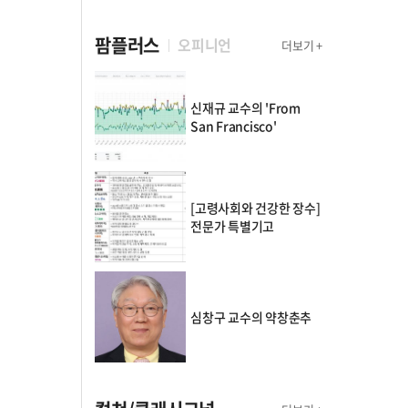
팜플러스
오피니언
더보기 +
신재규 교수의 'From
San Francisco'
[고령사회와 건강한 장수]
전문가 특별기고
심창구 교수의 약창춘추