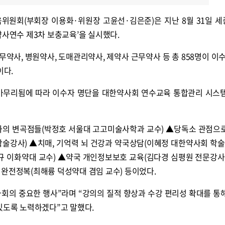
위원회(부회장 이용화·위원장 고윤선·김은준)은 지난 8월 31일 
약사연수 제3차 보충교육’을 실시했다.
약사, 병원약사, 도매관리약사, 제약사 근무약사 등 총 858명이 이수
이다.
마무리됨에 따라 이수자 명단을 대한약사회 연수교육 통합관리 시스
화의 변곡점들(박정호 서울대 고고미술사학과 교수) ▲당독소 관점으
학술강사) ▲치매, 기억력 뇌 건강과 약국상담(이혜정 대한약사회 학술
규 이화약대 교수) ▲약국 개인정보보호 교육(김다경 심평원 전문강사
 완전정복(최해륭 덕성약대 겸임 교수) 등이었다.
회의 중요한 행사”라며 “강의의 질적 향상과 수강 편리성 확대를 통
있도록 노력하겠다”고 말했다.