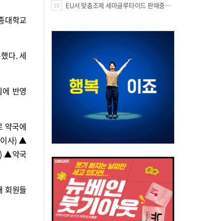
EU서 맞춤조제 세마글루타이드 판매중단 판결
10
세종대학교
했다. 세
템에 반영
로 약국에
이사) ▲
) ▲약국
해 회원들