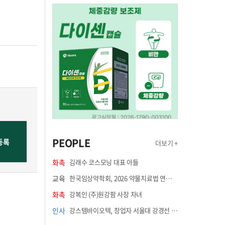
PEOPLE
더보기 +
화촉
김래수 코스모닝 대표 아들
교육
한국임상약학회, 2026 약물치료법 연수강좌 8월 21일 개최
화촉
강복인 (주)원강팜 사장 차녀
인사
강스템바이오텍, 창업자 서울대 강경선 교수 최고과학책임자 선임