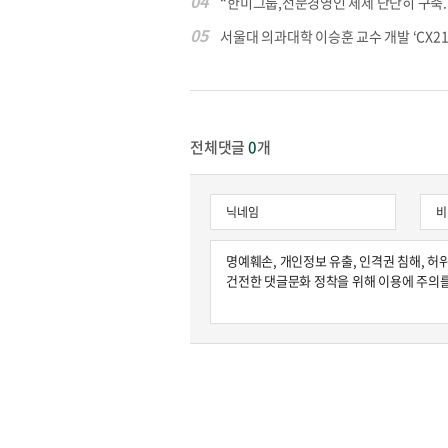
04
“한미그룹,전문경영인 체제 단단히 구축..매
05
서울대 의과대학 이승훈 교수 개발 ‘CX213’
전체댓글
0
개