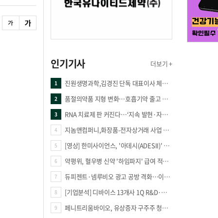
인기기사
더보기 +
진원생명과학,김경진 단독 대표이사 체제 돌입
1
품절의약품 지형 변화…호흡기약 줄고 만성질환 복합제 늘었다
2
RNA 치료제 판 커진다…‘지속 발현·자가증폭·단백질 복원’ 경쟁
3
지놈앤컴퍼니,화장품-전자상거래 사업 진출
4
[영상] 한미사이언스, '아데시(ADESII)' 앞세워 더마 시장 판도 바꾼다
5
약평위, 혈우병 신약 '하임파지' 급여 적정성 인정…조건부 통과
6
듀피젠트·넴루비오 광고 공방 격화…이번엔 사노피가 일부 문구 변경
7
[기업분석] 디바이스 13개사 1Q R&D·해외매출 증가
8
페니트리움바이오, 유상증자 구주주 청약률 91.03% 기록
9