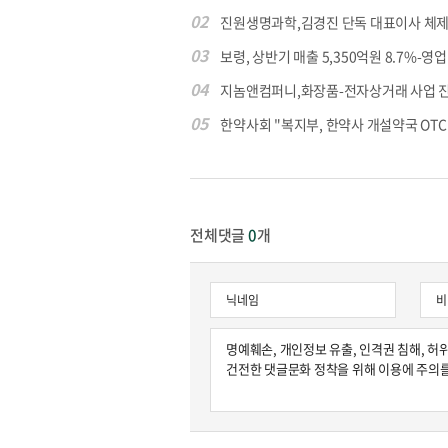
02
진원생명과학,김경진 단독 대표이사 체제
03
보령, 상반기 매출 5,350억원 8.7%-영업익
04
지놈앤컴퍼니,화장품-전자상거래 사업 
05
한약사회 "복지부, 한약사 개설약국 OTC 공
전체댓글
0
개