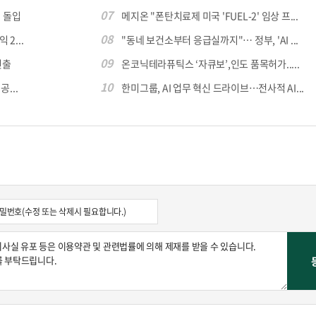
07
 돌입
메지온 "폰탄치료제 미국 'FUEL-2' 임상 프...
08
 2...
"동네 보건소부터 응급실까지"… 정부, 'AI ...
09
진출
온코닉테라퓨틱스 ‘자큐보’,인도 품목허가.....
10
...
한미그룹, AI 업무 혁신 드라이브…전사적 AI...