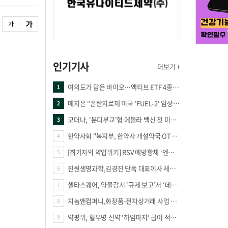
인기기사
더보기 +
여의도가 담은 바이오…액티브 ETF 4종의 선택은
1
메지온 "폰탄치료제 미국 'FUEL-2' 임상 프로토콜 영국 승인"
2
모더나, '분디부교'형 에볼라 백신 첫 피험자 접종
3
한약사회 "복지부, 한약사 개설약국 OTC 공급 방해 더는 방관 말아야"
4
[최기자의 약업위키] RSV 예방항체 ‘엔플론시아’
5
진원생명과학,김경진 단독 대표이사 체제 돌입
6
셀타스퀘어, 약물감시 ‘규제 보고’서 ‘데이터 의사결정’으로 "PVX 전환 요구 커진다"
7
지놈앤컴퍼니,화장품-전자상거래 사업 진출
8
약평위, 혈우병 신약 '하임파지' 급여 적정성 인정…조건부 통과
9