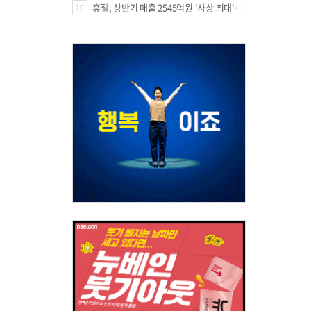
휴젤, 상반기 매출 2545억원 '사상 최대'…미국 투자 속 성장세 지속
10