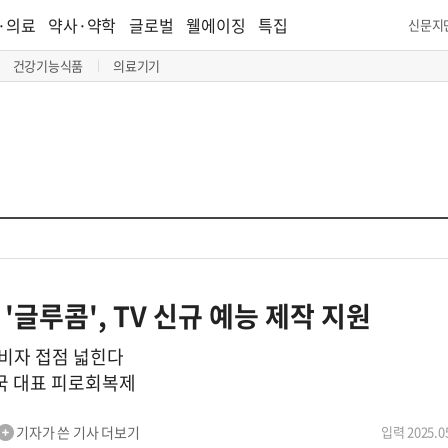
·의료
약사·약학
글로벌
웰에이징
특집
신문지
건강기능식품
의료기기
'글루콤', TV 신규 예능 제작 지원
소비자 접점 넓힌다
약국 대표 피로회복제
기자가 쓴 기사 더보기
입력 2025.05