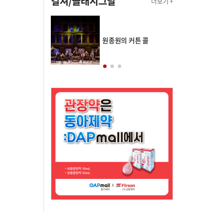
컬쳐/클래시그널
더보기 +
의 클래스토리
원종원의 커튼 콜