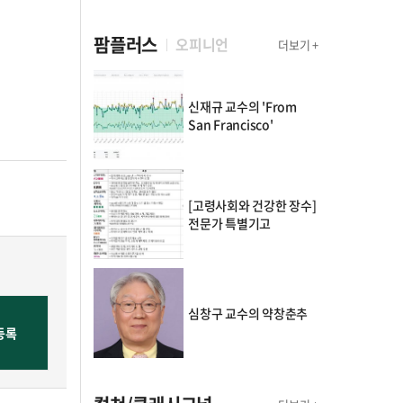
팜플러스
오피니언
더보기 +
신재규 교수의 'From
San Francisco'
[고령사회와 건강한 장수]
전문가 특별기고
심창구 교수의 약창춘추