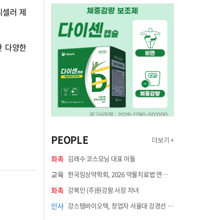
디셀러 제
한 다양한
PEOPLE
더보기 +
화촉
김래수 코스모닝 대표 아들
교육
한국임상약학회, 2026 약물치료법 연수강좌 8월 21일 개최
화촉
강복인 (주)원강팜 사장 차녀
인사
강스템바이오텍, 창업자 서울대 강경선 교수 최고과학책임자 선임