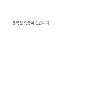
콜
안현정의 컬쳐포커스
박병준
등록된 댓글이 없습니다.