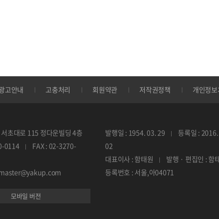
광고안내
고충처리
회원약관
저작권정책
개인정보
서초대로 115 정다운빌딩 4층
발행일 : 1954. 03. 29
등록일 : 2016. 
70-0114
FAX : 02-3270-
02
대표이사 : 함태원
발행 · 편집인 : 함
ebmaster@yakup.com
등록번호 : 서울,아04071
모바일 버전