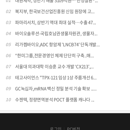
01
대원제약, 상반기 매출 3109억원… 만성질환·...
02
복지부, 한국보건산업진흥원 신임 원장에 고...
03
파마리서치, 상반기 역대 최대 실적…수출 47...
04
바이오솔루션-국립호남권생물자원관, 생물자...
05
리가켐바이오,ADC 항암제 'LNCB74' 단독개발...
06
“한미그룹,전문경영인 체제 단단히 구축..매...
07
서울대 의과대학 이승훈 교수 개발 ‘CX213’,...
08
테고사이언스 "TPX-121 임상 1상 주름개선 6...
09
GC녹십자,mRNA 백신 정밀 분석 기술 확보 .....
10
수젠텍, 정량면역분석 POCT 플랫폼 캐나다 ...
로그인
PC버전
│