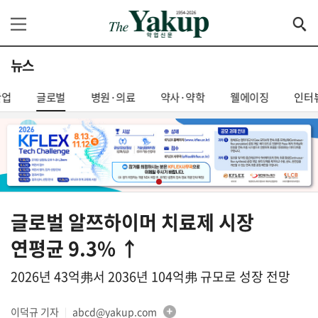
뉴스
산업
글로벌
병원·의료
약사·약학
웰에이징
인터
글로벌 알쯔하이머 치료제 시장
연평균 9.3% ↑
2026년 43억弗서 2036년 104억弗 규모로 성장 전망
이덕규 기자
abcd@yakup.com
│