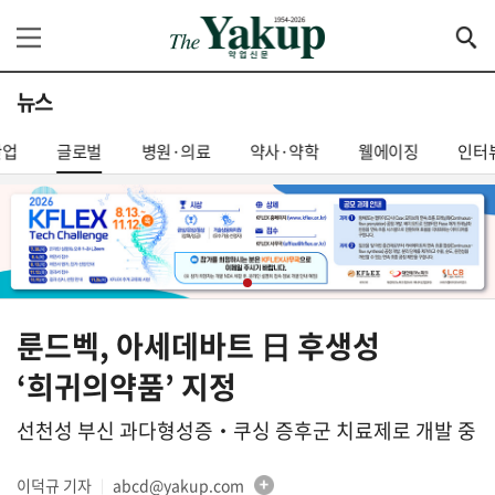
뉴스
산업
글로벌
병원·의료
약사·약학
웰에이징
인터
룬드벡, 아세데바트 日 후생성
‘희귀의약품’ 지정
선천성 부신 과다형성증‧쿠싱 증후군 치료제로 개발 중
이덕규 기자
abcd@yakup.com
│