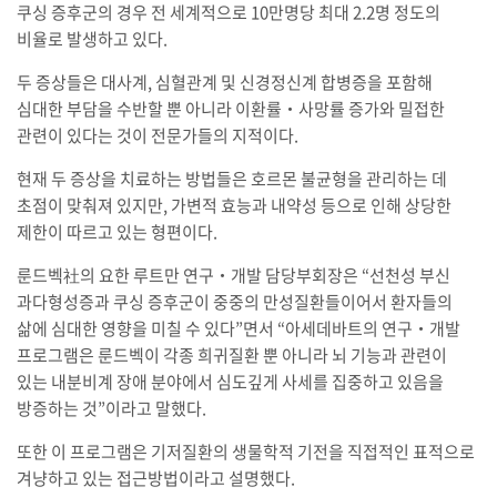
쿠싱 증후군의 경우 전 세계적으로 10만명당 최대 2.2명 정도의
비율로 발생하고 있다.
두 증상들은 대사계, 심혈관계 및 신경정신계 합병증을 포함해
심대한 부담을 수반할 뿐 아니라 이환률‧사망률 증가와 밀접한
관련이 있다는 것이 전문가들의 지적이다.
현재 두 증상을 치료하는 방법들은 호르몬 불균형을 관리하는 데
초점이 맞춰져 있지만, 가변적 효능과 내약성 등으로 인해 상당한
제한이 따르고 있는 형편이다.
룬드벡社의 요한 루트만 연구‧개발 담당부회장은 “선천성 부신
과다형성증과 쿠싱 증후군이 중중의 만성질환들이어서 환자들의
삶에 심대한 영향을 미칠 수 있다”면서 “아세데바트의 연구‧개발
프로그램은 룬드벡이 각종 희귀질환 뿐 아니라 뇌 기능과 관련이
있는 내분비계 장애 분야에서 심도깊게 사세를 집중하고 있음을
방증하는 것”이라고 말했다.
또한 이 프로그램은 기저질환의 생물학적 기전을 직접적인 표적으로
겨냥하고 있는 접근방법이라고 설명했다.