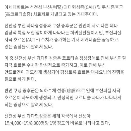
아세데바트는 선천성 부신(副腎) 과다형성증(CAH) 및 쿠싱 증후군
(高코르티솔증) 치료제로 개발되고 있는 기대주이다.
선천성 부신 과다형성증과 쿠싱 증후군은 원인이 서로 다른 데다
임상적 특징 또한 상이하게 나타나는 희귀질환들이지만, 부신피질
자극 호르몬(ACTH) 수치가 증가하는 기저 메커니즘을 공유하고
있는 증상들로 알려져 있다.
이 중 선천성 부신 과다형성증은 코르티솔 생성장애로 인해 부신피질
자극 호르몬 수치가 만성적으로 증가하고, 이로 인해 부신
안드로겐이 과도하게 생성되어 평생토록 호르몬 대체요법의 진행을
필요로 하게 된다.
반면 쿠싱 증후군은 뇌하수체 선종(腺腫)으로 인해 부신피질 자극
호르몬이 과도하게 생성되고, 만성적인 코르티솔 과다가 나타나게
되는 증상으로 알려져 있다.
선천성 부신 과다형성증은 세계 각국에서 신생아
1만4,000~1만8,000명당 1명 정도의 비율로 나타나고 있다.