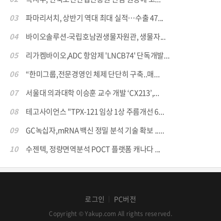
03
파마리서치, 상반기 역대 최대 실적…수출 47...
04
바이오솔루션-국립호남권생물자원관, 생물자...
05
리가켐바이오,ADC 항암제 'LNCB74' 단독개발...
06
“한미그룹,전문경영인 체제 단단히 구축..매...
07
서울대 의과대학 이승훈 교수 개발 ‘CX213’,...
08
테고사이언스 "TPX-121 임상 1상 주름개선 6...
09
GC녹십자,mRNA 백신 정밀 분석 기술 확보 .....
10
수젠텍, 정량면역분석 POCT 플랫폼 캐나다 ...
로그인
PC버전
│
Copyright © Yakup.com All rights reserved.