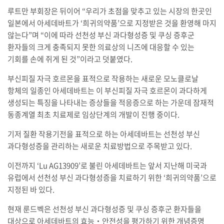
루트만 부회장은 뒤이어 “우리가 초점을 맞추고 있는 시장의 한곳인
일본에서 아세데바트가 ‘희귀의약품’으로 지정받은 것을 환영해 마지
않는다”며 “이에 따라 선천성 부신 과다형성증 및 쿠싱 증후군
환자들의 크게 충족되지 못한 의료상의 니즈에 대응할 수 있는
기회를 손에 쥐게 된 것”이라고 덧붙였다.
부신피질 자극 호르몬을 표적으로 작용하는 새로운 모노클로날
항체의 일종인 아세데바트는 이 부신피질 자극 호르몬이 과다하게
생성되는 특징을 나타내는 증상들을 적응증으로 하는 가운데 잠재적
동종계열 최초 치료제로 임상단계의 개발이 진행 중이다.
기저 질환 작용기전을 표적으로 하는 아세데바트는 선천성 부신
과다형성증을 관리하는 새로운 치료방법으로 주목받고 있다.
이전까지 ‘Lu AG13909’로 불린 아세데바트는 앞서 지난해 미국과
유럽에서 선천성 부신 과다형성증을 치료하기 위한 ‘희귀의약품’으로
지정된 바 있다.
현재 룬드벡은 선천성 부신 과다형성증 및 쿠싱 증후군 환자들을
대상으로 아세데바트의 효능‧안전성을 평가하기 위한 개념증명