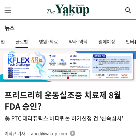
뉴스
산업
글로벌
병원·의료
약사·약학
웰에이징
인터
프리드리히 운동실조증 치료제 8월
FDA 승인?
美 PTC 테라퓨틱스 바티퀴논 허가신청 건 ‘신속심사’
이덕규 기자
abcd@yakup.com
│