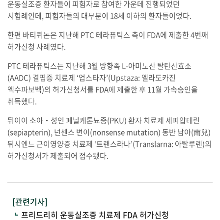
운동실조증 환자들이 피험자로 참여한 가운데 진행되었던
시험례인데, 피험자들의 대부분이 18세 이하의 환자들이었다.
한편 바티퀴논은 지난해 PTC 테라퓨틱스 측이 FDA에 제출한 4번째
허가신청 사례였다.
PTC 테라퓨틱스는 지난해 3월 방향족 L-아미노산 탈탄산효소
(AADC) 결핍증 치료제 ‘업스타자’(Upstaza: 엘라도카진
엑수파보벡)의 허가신청서를 FDA에 제출한 후 11월 가속승인을
취득했다.
뒤이어 소아‧성인 페닐케톤뇨증(PKU) 환자 치료제 세피압테린
(sepiapterin), 넌센스 변이(nonsense mutation) 동반 남아(南兒)
뒤시엔느 근이영양증 치료제 ‘트랜스라나’(Translarna: 아탈루렌)의
허가신청서가 제출되어 접수됐다.
[관련기사]
프리드리히 운동실조증 치료제 FDA 허가신청