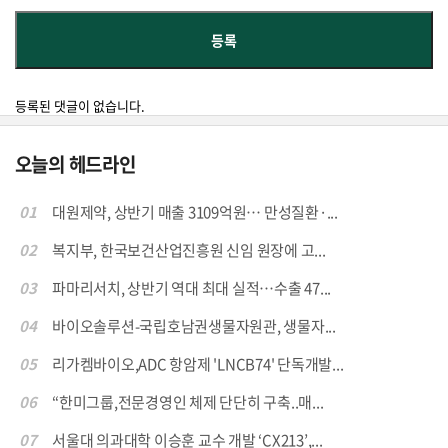
등록된 댓글이 없습니다.
오늘의 헤드라인
01
대원제약, 상반기 매출 3109억원… 만성질환·...
02
복지부, 한국보건산업진흥원 신임 원장에 고...
03
파마리서치, 상반기 역대 최대 실적…수출 47...
04
바이오솔루션-국립호남권생물자원관, 생물자...
05
리가켐바이오,ADC 항암제 'LNCB74' 단독개발...
06
“한미그룹,전문경영인 체제 단단히 구축..매...
07
서울대 의과대학 이승훈 교수 개발 ‘CX213’,...