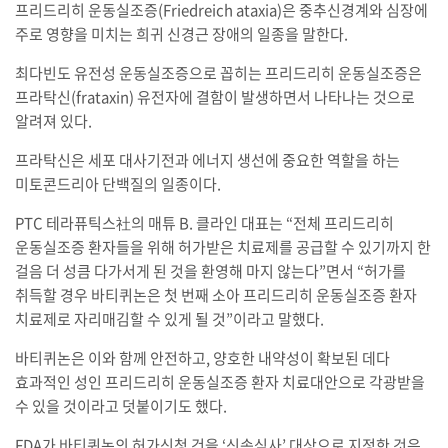
프리드리히 운동실조증(Friedreich ataxia)은 중추신경계와 심장에
주로 영향을 미치는 희귀 신경근 장애의 일종을 말한다.
최다빈도 유전성 운동실조증으로 꼽히는 프리드리히 운동실조증은
프라탁신(frataxin) 유전자에 결함이 발생하면서 나타나는 것으로
알려져 있다.
프라탁신은 세포 대사기전과 에너지 생선에 중요한 역할을 하는
미토콘드리아 단백질의 일종이다.
PTC 테라퓨틱스社의 매튜 B. 클라인 대표는 “전체 프리드리히
운동실조증 환자들을 위해 허가받은 치료제를 공급할 수 있기까지 한
걸음 더 성큼 다가서게 된 것을 환영해 마지 않는다”면서 “허가를
취득할 경우 바티퀴논은 첫 번째 소아 프리드리히 운동실조증 환자
치료제로 자리매김할 수 있게 될 것”이라고 말했다.
바티퀴논은 이와 함께 안전하고, 양호한 내약성이 확보된 데다
효과적인 성인 프리드리히 운동실조증 환자 치료대안으로 각광받을
수 있을 것이라고 덧붙이기도 했다.
FDA가 바티퀴논의 허가신청 건을 ‘신속심사’ 대상으로 지정한 것은