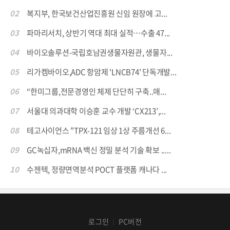
02
복지부, 한국보건산업진흥원 신임 원장에 고...
03
파마리서치, 상반기 역대 최대 실적…수출 47...
04
바이오솔루션-국립호남권생물자원관, 생물자...
05
리가켐바이오,ADC 항암제 'LNCB74' 단독개발...
06
“한미그룹,전문경영인 체제 단단히 구축..매...
07
서울대 의과대학 이승훈 교수 개발 ‘CX213’,...
08
테고사이언스 "TPX-121 임상 1상 주름개선 6...
09
GC녹십자,mRNA 백신 정밀 분석 기술 확보 .....
10
수젠텍, 정량면역분석 POCT 플랫폼 캐나다 ...
로그인
PC버전
│