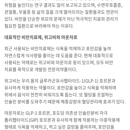
위험을 높인다는 연구 결과도 많이 보고되고 있으며, 수면무호흡증,
관절통, 우울증 등 삶의 질을 크게 떨어뜨리는 질환들과도 연관이
있다. 비만을 단순한 외모의 문제가 아닌 적극적인 치료와 관리가
필요한 질환으로 바라봐야 하는 이유다.
대표적인 비만치료제, 위고비와 마운자로
최근 사용되는 비만치료제는 식욕을 억제하고 포만감을 높여
자연스럽게 식사량을 줄이는 데 도움을 준다. 현재 대표적으로
사용되는 약제로는 위고비와 마운자로 등이 있으며, 모두 비만
치료를 목적으로 개발된 전문의약품이다.
위고비는 우리 몸의 글루카곤유사펩타이드-1(GLP-1) 호르몬과
유사하게 작용하는 약물이다. 포만감을 높이고 식욕을 억제하며
위에서 음식이 천천히 비워지도록 돕는다. 또 혈당을 조절하는
인슐린 분비를 도와주기 때문에 체중감량과 혈당관리에 효과가 있다.
마운자로는 GLP-1 호르몬, 포도당 의존성 인슐린분비 자극
폴리펩타이드(GIP) 호르몬과 유사하게 함께 작용하는 이중작용제
형태로 식욕을 억제하고, 먹고 싶은 갈망을 줄여주며, 포만감을