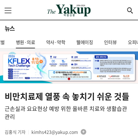
뉴스
로벌
병원·의료
약사·약학
웰에이징
인터뷰
오피
비만치료제 열풍 속 놓치기 쉬운 것들
근손실과 요요현상 예방 위한 올바른 치료와 생활습관
관리
김홍식 기자
kimhs423@yakup.com
│