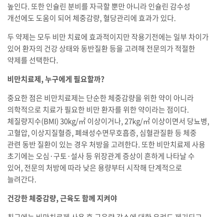
높인다. 또한 인슐린 분비를 자극할 뿐만 아니라 인슐린 감수성
개선에도 도움이 되어 체중감량, 혈당관리에 효과가 있다.
두 약제는 모두 비만 치료에 효과적이지만 작용기전에는 일부 차이가
있어 환자의 건강 상태와 동반질환 등을 고려해 전문의가 적절한
약제를 선택한다.
비만치료제, 누구에게 필요할까?
중요한 점은 비만치료제는 단순한 체중감량을 위한 약이 아니라
의학적으로 치료가 필요한 비만 환자를 위한 약이라는 점이다.
체질량지수(BMI) 30kg/㎡ 이상이거나, 27kg/㎡ 이상이면서 당뇨병,
고혈압, 이상지질혈증, 폐쇄성수면무호흡증, 심혈관질환 등 체중
관련 동반 질환이 있는 경우 처방을 고려한다. 또한 비만치료제 사용
초기에는 오심·구토·설사 등 위장관계 증상이 흔하게 나타날 수
있어, 전문의 처방에 따라 낮은 용량부터 시작해 단계적으로
늘려간다.
건강한 체중감량, 근육도 함께 지켜야
최근에는 비만치료제 사용 후 근육량 감소에 대한 우려도 제기되고