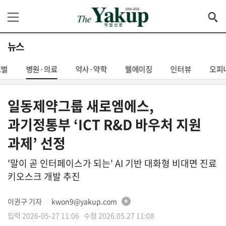
뉴스
로벌
병원·의료
약사·약학
웰에이징
인터뷰
오피
일동제약그룹 새로엠에스,
과기정통부 ‘ICT R&D 바우처 지원
과제’ 선정
'말이 곧 인터페이스가 되는' AI 기반 대화형 비대면 진료
키오스크 개발 추진
이권구 기자
kwon9@yakup.com
│
입력 2026-05-27 11:06 수정 2026.05.27 11:08