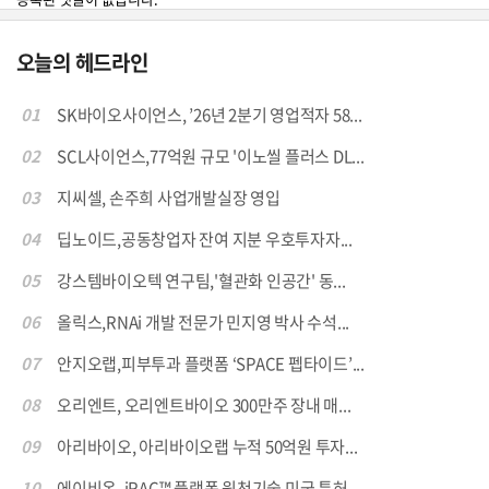
오늘의 헤드라인
01
SK바이오사이언스, ’26년 2분기 영업적자 58...
02
SCL사이언스,77억원 규모 '이노씰 플러스 DL...
03
지씨셀, 손주희 사업개발실장 영입
04
딥노이드,공동창업자 잔여 지분 우호투자자...
05
강스템바이오텍 연구팀,'혈관화 인공간' 동...
06
올릭스,RNAi 개발 전문가 민지영 박사 수석...
07
안지오랩,피부투과 플랫폼 ‘SPACE 펩타이드’...
08
오리엔트, 오리엔트바이오 300만주 장내 매...
09
아리바이오, 아리바이오랩 누적 50억원 투자...
10
에이비온, iRAC™ 플랫폼 원천기술 미국 특허...