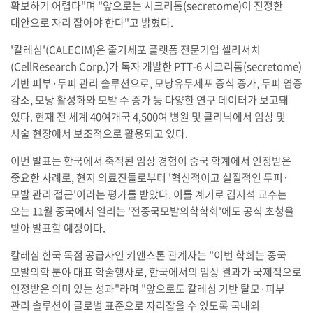
확보하기 어렵다"며 "앞으로는 시크리톰(secretome)이 진정한
대안으로 자리 잡아야 한다"고 밝혔다.
'칼레심'(CALECIM)은 줄기세포 플랫폼 전문기업 셀리서치
(CellResearch Corp.)가 독자 개발한 PTT-6 시크리톰(secretome)
기반 피부·두피 관리 솔루션으로, 모낭유두세포 증식 증가, 두피 염증
감소, 모낭 활성화와 모발 수 증가 등 다양한 연구 데이터가 보고돼
있다. 현재 전 세계 40여개국 4,500여 병원 및 클리닉에서 임상 및
시술 현장에서 보조적으로 활용되고 있다.
이번 발표는 한국에서 축적된 임상 경험이 중국 학계에서 인정받은
중요한 사례로, 현지 의료진들로부터 '혁신적이고 실질적인 두피·
모발 관리 접근'이라는 평가를 받았다. 이를 계기로 김지석 교수는
오는 11월 중국에서 열리는 '전중국모발의학학회'에도 공식 초청을
받아 발표할 예정이다.
칼레심 한국 독점 공급사인 키앤스톤 관계자는 "이번 학회는 중국
모발의학 분야 대표 학술행사로, 한국에서의 임상 결과가 국제적으로
인정받은 의미 있는 성과"라며 "앞으로도 칼레심 기반 탈모·피부
관리 솔루션이 글로벌 표준으로 자리잡을 수 있도록 국내외