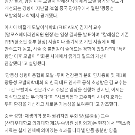
임상 결과, 항암 이후 모발이 약해진 사례에서 모발 굵기와 밀도가
개선되는 경향이 지난달 30일 중국 광저우에서 열린 '광둥성
모발의학대회'에서 공개됐다.
아시아 비절개 모발이식학회(FUE ASIA) 김지석 교수
(맘모스헤어라인의원 원장)는 임상 결과를 발표하며 "칼레심은 기존
PRP(혈소판 풍부 혈장) 시술이나 줄기세포 기반 시술에 비해
만족도가 높고, 시술 중 불편감이 줄어드는 경향이 있었다"며 "특히
항암 이후 모발이 약화된 사례에서 굵기와 밀도의 개선이
관찰됐다"고 설명했다.
'광둥성 성형미용협회 모발·두피 건강관리 분회 연차총회 및 제1회
광둥성 모발의학대회'의 한국 대표 연사로 공식 초청받은 김 교수는
"그간 모발이식 전문가로서 수많은 임상을 진행해 왔지만, 이제는
이식만으로는 부족하다"며 "시크리톰과 고주파의 시너지 효과는
두피 환경을 개선하고 새로운 가능성을 보여준다"고 강조했다.
중국 성형·재생의학 분야 권위자인 루쥔 양(楊律君) 교수
(산터우대학교 의과대학 제2부속병원 성형외과)는 현장에서 "엑소좀
치료는 실제 인체에 의미있는 효과를 나타낼 만큼 충분한 양을