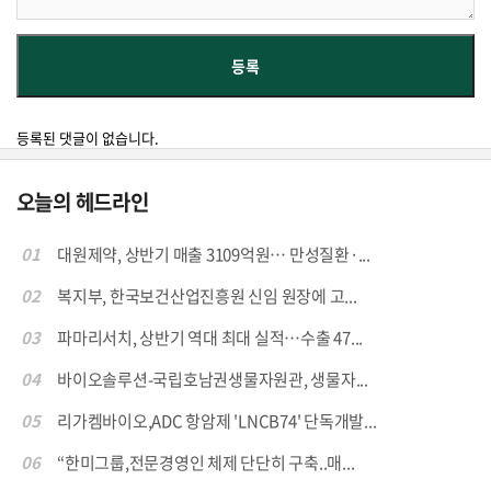
등록된 댓글이 없습니다.
오늘의 헤드라인
01
대원제약, 상반기 매출 3109억원… 만성질환·...
02
복지부, 한국보건산업진흥원 신임 원장에 고...
03
파마리서치, 상반기 역대 최대 실적…수출 47...
04
바이오솔루션-국립호남권생물자원관, 생물자...
05
리가켐바이오,ADC 항암제 'LNCB74' 단독개발...
06
“한미그룹,전문경영인 체제 단단히 구축..매...