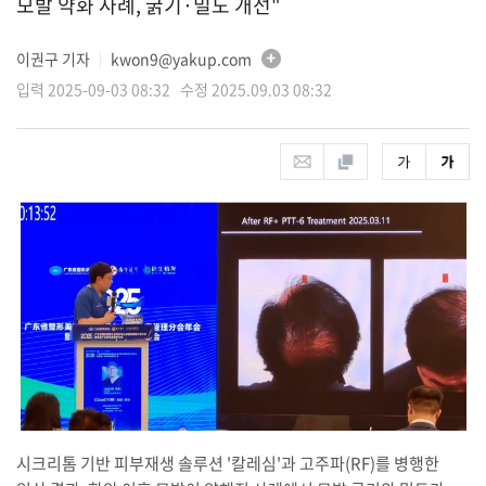
모발 약화 사례, 굵기·밀도 개선"
이권구 기자
kwon9@yakup.com
│
입력 2025-09-03 08:32 수정 2025.09.03 08:32
시크리톰 기반 피부재생 솔루션 '칼레심'과 고주파(RF)를 병행한