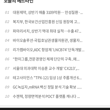
오늘의 헤드라인
01
대원제약, 상반기 매출 3109억원… 만성질환·...
02
복지부, 한국보건산업진흥원 신임 원장에 고...
03
파마리서치, 상반기 역대 최대 실적…수출 47...
04
바이오솔루션-국립호남권생물자원관, 생물자...
05
리가켐바이오,ADC 항암제 'LNCB74' 단독개발...
06
“한미그룹,전문경영인 체제 단단히 구축..매...
07
서울대 의과대학 이승훈 교수 개발 ‘CX213’,...
08
테고사이언스 "TPX-121 임상 1상 주름개선 6...
09
GC녹십자,mRNA 백신 정밀 분석 기술 확보 .....
10
수젠텍, 정량면역분석 POCT 플랫폼 캐나다 ...