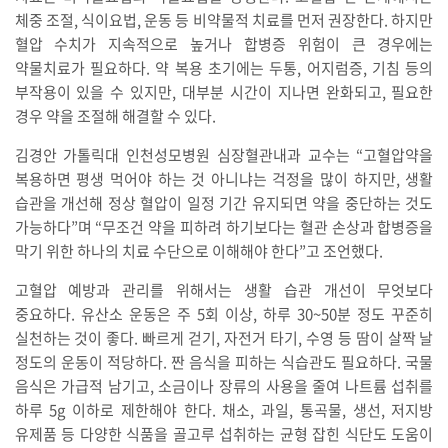
체중 조절, 식이요법, 운동 등 비약물적 치료를 먼저 권장한다. 하지만
혈압 수치가 지속적으로 높거나 합병증 위험이 큰 경우에는
약물치료가 필요하다. 약 복용 초기에는 두통, 어지럼증, 기침 등의
부작용이 있을 수 있지만, 대부분 시간이 지나면 완화되고, 필요한
경우 약을 조절해 해결할 수 있다.
김경안 가톨릭대 인천성모병원 심장혈관내과 교수는 “고혈압약을
복용하면 평생 먹어야 하는 것 아니냐는 걱정을 많이 하지만, 생활
습관을 개선해 정상 혈압이 일정 기간 유지되면 약을 중단하는 것도
가능하다”며 “무조건 약을 피하려 하기보다는 혈관 손상과 합병증을
막기 위한 하나의 치료 수단으로 이해해야 한다”고 조언했다.
고혈압 예방과 관리를 위해서는 생활 습관 개선이 무엇보다
중요하다. 유산소 운동은 주 5회 이상, 하루 30~50분 정도 꾸준히
실천하는 것이 좋다. 빠르게 걷기, 자전거 타기, 수영 등 땀이 살짝 날
정도의 운동이 적당하다. 짠 음식을 피하는 식습관도 필요하다. 국물
음식은 가급적 남기고, 소금이나 장류의 사용을 줄여 나트륨 섭취를
하루 5g 이하로 제한해야 한다. 채소, 과일, 통곡물, 생선, 저지방
유제품 등 다양한 식품을 골고루 섭취하는 균형 잡힌 식단도 도움이