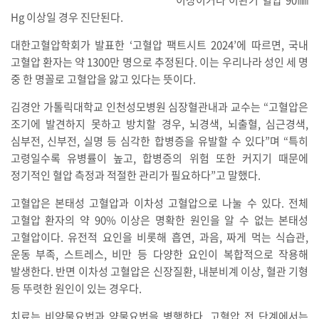
Hg 이상일 경우 진단된다.
대한고혈압학회가 발표한 ‘고혈압 팩트시트 2024’에 따르면, 국내
고혈압 환자는 약 1300만 명으로 추정된다. 이는 우리나라 성인 세 명
중 한 명꼴로 고혈압을 앓고 있다는 뜻이다.
김경안 가톨릭대학교 인천성모병원 심장혈관내과 교수는 “고혈압은
조기에 발견하지 못하고 방치할 경우, 뇌경색, 뇌출혈, 심근경색,
심부전, 신부전, 실명 등 심각한 합병증을 유발할 수 있다”며 “특히
고령일수록 유병률이 높고, 합병증의 위험 또한 커지기 때문에
정기적인 혈압 측정과 적절한 관리가 필요하다”고 말했다.
고혈압은 본태성 고혈압과 이차성 고혈압으로 나눌 수 있다. 전체
고혈압 환자의 약 90% 이상은 명확한 원인을 알 수 없는 본태성
고혈압이다. 유전적 요인을 비롯해 흡연, 과음, 짜게 먹는 식습관,
운동 부족, 스트레스, 비만 등 다양한 요인이 복합적으로 작용해
발생한다. 반면 이차성 고혈압은 신장질환, 내분비계 이상, 혈관 기형
등 뚜렷한 원인이 있는 경우다.
치료는 비약물요법과 약물요법을 병행한다. 고혈압 전 단계에서는