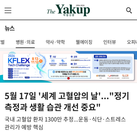
뉴스
로벌
병원·의료
약사·약학
웰에이징
인터뷰
오피
5월 17일 '세계 고혈압의 날'..."정기
측정과 생활 습관 개선 중요"
국내 고혈압 환자 1300만 추정...운동·식단·스트레스
관리가 예방 핵심