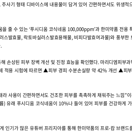
. 주사기 형태 디바이스에 내용물이 담겨 있어 간편하면서도 위생적
을 줄 수 있는 ‘푸시디움 코식네움 100,000ppm’과 한미약품 전용 
바실러스발효물, 락토바실러스발효용해물, 비피다발효여과물)와 풍부한
.
통해 손상된 피부 장벽 개선 및 진정 효능을 확인했다. 마리디엠피부
체 적용 시험에 따르면 ▲피부 경피 수분손실량 약 42% 개선 ▲피부
태라 사용이 간편하면서도 건조한 피부를 촉촉하게 채워주는 느낌”이
) 유래 푸시디움 코식네움이 10%나 들어 있어 피부를 건강하게 가
게 인기가 많은 유튜버 프리지아를 통해 한미약품의 프로-캄 브랜드