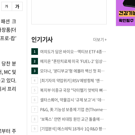
·패션 크
화장품(더
‘프로-캄’
인기기사
더보기 +
여의도가 담은 바이오…액티브 ETF 4종의 선택은
1
메지온 "폰탄치료제 미국 'FUEL-2' 임상 프로토콜 영국 승인"
2
 당찬 분
모더나, '분디부교'형 에볼라 백신 첫 피험자 접종
 MC 및
3
고 있다.
[최기자의 약업위키] RSV 예방항체 ‘엔플론시아’
4
에서 프리
복지부 이중규 국장 "닥터헬기 엇박자 뼈아파… 외상체계 전면 재정립"
5
셀타스퀘어, 약물감시 ‘규제 보고’서 ‘데이터 의사결정’으로 "PVX 전환 요구 커진다"
6
P&G, 美 기능성 보충제 기업 쏜(Thorne) 인수
7
‘보톡스’ 안면 비대칭 원인 교근 돌출에도 사용?
8
[기업분석] 에스테틱 18개사 1Q R&D 평균 69억…3.8%↑
9
로부터 주