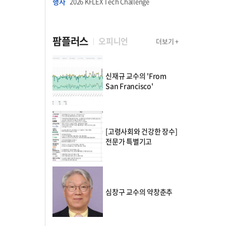
행사
2026 KFLEX Tech Challenge
팜플러스
오피니언
더보기 +
신재규 교수의 'From
San Francisco'
[고령사회와 건강한 장수]
전문가 특별기고
심창구 교수의 약창춘추