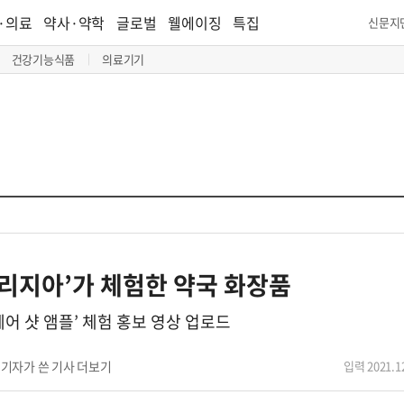
·의료
약사·약학
글로벌
웰에이징
특집
신문지
건강기능식품
의료기기
프리지아’가 체험한 약국 화장품
어 샷 앰플’ 체험 홍보 영상 업로드
기자가 쓴 기사 더보기
입력 2021.12