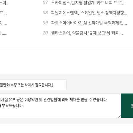
07
미...
스카이랩스,반지형 혈압계 ‘카트 비피 프로’...
08
...
피알지에스앤텍, ‘스케일업 팁스 정책지정형...
09
...
파로스아이바이오, AI 신약개발 국책과제 잇...
10
...
셀타스퀘어, 약물감시 ‘규제 보고’서 ‘데이...