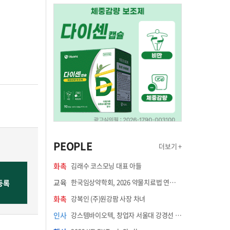
PEOPLE
더보기 +
화촉
김래수 코스모닝 대표 아들
교육
한국임상약학회, 2026 약물치료법 연수강좌 8월 21일 개최
화촉
강복인 (주)원강팜 사장 차녀
인사
강스템바이오텍, 창업자 서울대 강경선 교수 최고과학책임자 선임