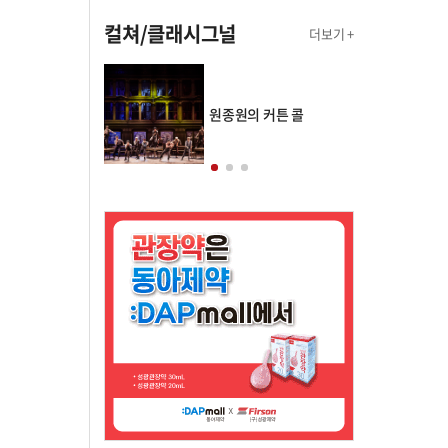
컬쳐/클래시그널
더보기 +
의 클래스토리
원종원의 커튼 콜