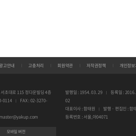
광고안내
고충처리
회원약관
저작권정책
개인정보
서초대로 115 정다운빌딩 4층
발행일 : 1954. 03. 29
등록일 : 2016. 
70-0114
FAX : 02-3270-
02
대표이사 : 함태원
발행 · 편집인 : 함
ebmaster@yakup.com
등록번호 : 서울,아04071
모바일 버전