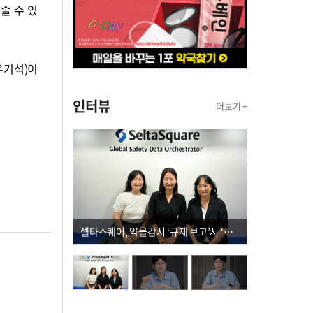
줄 수 있
우기석)이
인터뷰
더보기 +
셀타스퀘어, 약물감시 ‘규제 보고’서 ‘데이터 의사결정’으로 "PVX 전환 요구 커진다"