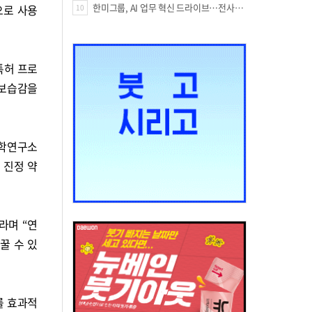
한미그룹, AI 업무 혁신 드라이브…전사적 AI 활용 문화 구축
으로 사용
10
특허 프로
 보습감을
과학연구소
 진정 약
라며 “연
꿀 수 있
를 효과적