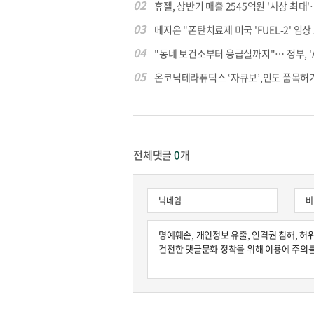
02
휴젤, 상반기 매출 2545억원 '사상 최대'…
03
메지온 "폰탄치료제 미국 'FUEL-2' 임상 프
04
"동네 보건소부터 응급실까지"… 정부, 'AI 
05
온코닉테라퓨틱스 ‘자큐보’,인도 품목허가..
전체댓글
0
개