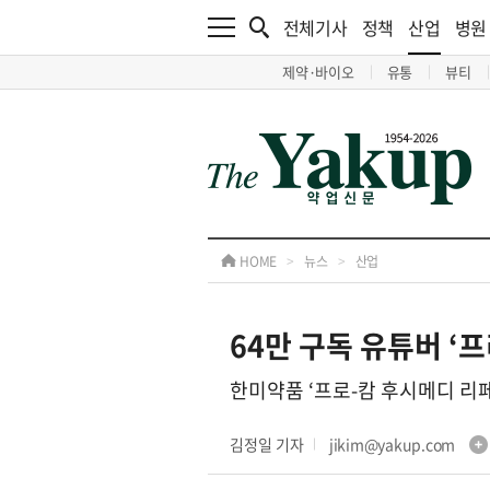
전체기사
정책
산업
병원
제약·바이오
유통
뷰티
HOME
>
뉴스
>
산업
64만 구독 유튜버 ‘
한미약품 ‘프로-캄 후시메디 리페
김정일 기자
jikim@yakup.com