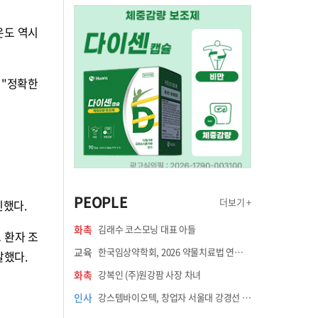
온도 역시
 "정확한
PEOPLE
더보기 +
인했다.
화촉
김래수 코스모닝 대표 아들
 환자 조
교육
한국임상약학회, 2026 약물치료법 연수강좌 8월 21일 개최
말했다.
화촉
강복인 (주)원강팜 사장 차녀
인사
강스템바이오텍, 창업자 서울대 강경선 교수 최고과학책임자 선임