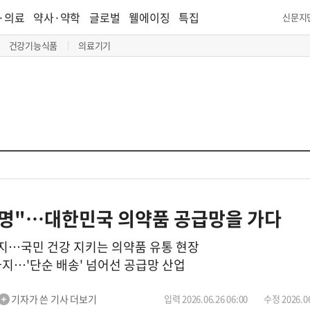
·의료
약사·약학
글로벌
웰에이징
특집
신문지
건강기능식품
의료기기
생명"…대한민국 의약품 공급망을 가다
지…국민 건강 지키는 의약품 유통 현장
…'단순 배송' 넘어선 공급망 산업
기자가 쓴 기사 더보기
입력 2026.06.26 06:00
수정 2026.06