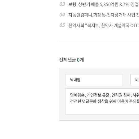
03
보령, 상반기 매출 5,350억원 8.7%-영업익
04
지놈앤컴퍼니,화장품-전자상거래 사업 
05
한약사회 "복지부, 한약사 개설약국 OTC 공
전체댓글
0
개