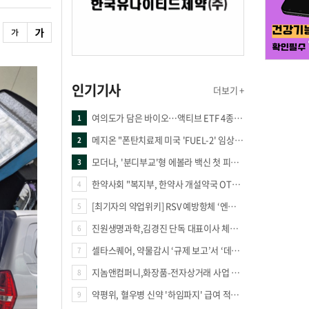
인기기사
더보기 +
여의도가 담은 바이오…액티브 ETF 4종의 선택은
1
메지온 "폰탄치료제 미국 'FUEL-2' 임상 프로토콜 영국 승인"
2
모더나, '분디부교'형 에볼라 백신 첫 피험자 접종
3
한약사회 "복지부, 한약사 개설약국 OTC 공급 방해 더는 방관 말아야"
4
[최기자의 약업위키] RSV 예방항체 ‘엔플론시아’
5
진원생명과학,김경진 단독 대표이사 체제 돌입
6
셀타스퀘어, 약물감시 ‘규제 보고’서 ‘데이터 의사결정’으로 "PVX 전환 요구 커진다"
7
지놈앤컴퍼니,화장품-전자상거래 사업 진출
8
약평위, 혈우병 신약 '하임파지' 급여 적정성 인정…조건부 통과
9