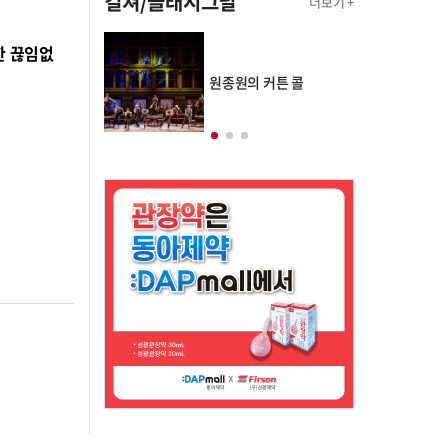
컬쳐/클래시그널
더보기 +
한 끊임없
의 클래스토리
원종원의 커튼 콜