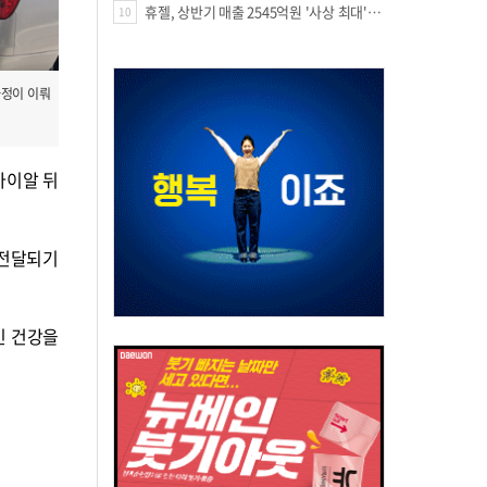
휴젤, 상반기 매출 2545억원 '사상 최대'…미국 투자 속 성장세 지속
10
과정이 이뤄
바이알 뒤
 전달되기
민 건강을