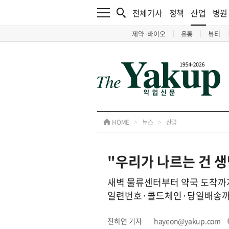
전체기사
정책
산업
병원
제약·바이오
유통
뷰티
HOME
>
뉴스
>
산업
"우리가 나르는 건 
새벽 물류센터부터 약국 도착까
일련번호·콜드체인·당일배송까지
전하연 기자
hayeon@yakup.com