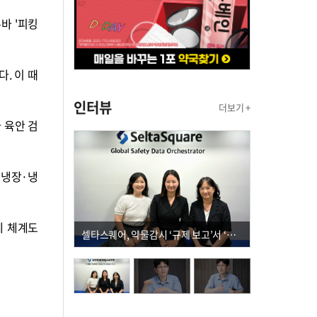
바 '피킹
. 이 때
인터뷰
더보기 +
 육안 검
 냉장·냉
제 체계도
셀타스퀘어, 약물감시 ‘규제 보고’서 ‘데이터 의사결정’으로 "PVX 전환 요구 커진다"