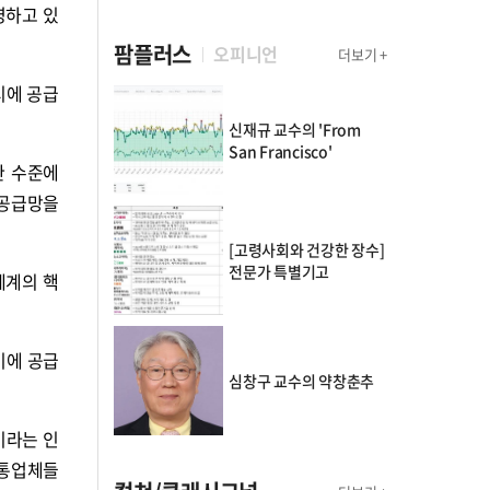
영하고 있
팜플러스
오피니언
더보기 +
시에 공급
신재규 교수의 'From
San Francisco'
한 수준에
 공급망을
[고령사회와 건강한 장수]
전문가 특별기고
체계의 핵
기에 공급
심창구 교수의 약창춘추
이라는 인
유통업체들