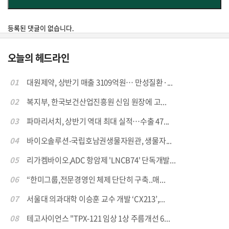
등록된 댓글이 없습니다.
오늘의 헤드라인
01
대원제약, 상반기 매출 3109억원… 만성질환·...
02
복지부, 한국보건산업진흥원 신임 원장에 고...
03
파마리서치, 상반기 역대 최대 실적…수출 47...
04
바이오솔루션-국립호남권생물자원관, 생물자...
05
리가켐바이오,ADC 항암제 'LNCB74' 단독개발...
06
“한미그룹,전문경영인 체제 단단히 구축..매...
07
서울대 의과대학 이승훈 교수 개발 ‘CX213’,...
08
테고사이언스 "TPX-121 임상 1상 주름개선 6...