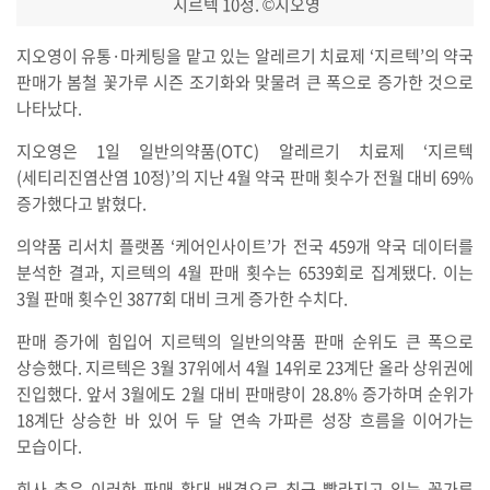
지르텍 10정.
©지오영
지오영이 유통·마케팅을 맡고 있는 알레르기 치료제 ‘지르텍’의 약국
판매가 봄철 꽃가루 시즌 조기화와 맞물려 큰 폭으로 증가한 것으로
나타났다.
지오영은 1일 일반의약품(OTC) 알레르기 치료제 ‘지르텍
(세티리진염산염 10정)’의 지난 4월 약국 판매 횟수가 전월 대비 69%
증가했다고 밝혔다.
의약품 리서치 플랫폼 ‘케어인사이트’가 전국 459개 약국 데이터를
분석한 결과, 지르텍의 4월 판매 횟수는 6539회로 집계됐다. 이는
3월 판매 횟수인 3877회 대비 크게 증가한 수치다.
판매 증가에 힘입어 지르텍의 일반의약품 판매 순위도 큰 폭으로
상승했다. 지르텍은 3월 37위에서 4월 14위로 23계단 올라 상위권에
진입했다. 앞서 3월에도 2월 대비 판매량이 28.8% 증가하며 순위가
18계단 상승한 바 있어 두 달 연속 가파른 성장 흐름을 이어가는
모습이다.
회사 측은 이러한 판매 확대 배경으로 최근 빨라지고 있는 꽃가루