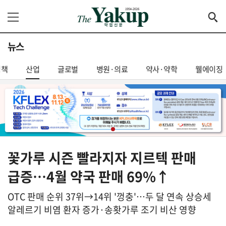
뉴스
정책
산업
글로벌
병원·의료
약사·약학
웰에이징
꽃가루 시즌 빨라지자 지르텍 판매
급증…4월 약국 판매 69%↑
OTC 판매 순위 37위→14위 '껑충'…두 달 연속 상승세
알레르기 비염 환자 증가·송홧가루 조기 비산 영향