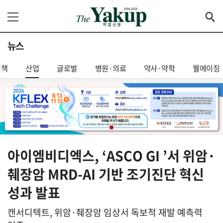
뉴스
정책
산업
글로벌
병원·의료
약사·약학
웰에이징
아이엠비디엑스, ‘ASCO GI ’서 위암·
췌장암 MRD-AI 기반 조기진단 혁신
성과 발표
캔서디텍트, 위암·췌장암 임상서 독보적 재발 예측력