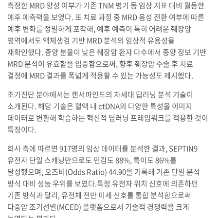
측정한 MRD 양성 여부가 기존 TNM 병기 등 임상 지표 대비 월등한
예후 예측력을 보였다. 또 치료 과정 중 MRD 음성 전환 여부에 따른
예후 변화를 정밀하게 포착해, 예후 예측이 특히 어려운 췌장암
영역에서도 액체생검 기반 MRD 분석의 임상적 유용성을
재확인했다. 종양 분율이 낮은 췌장암 환자 다수에서 종양 정보 기반
MRD 분석이 유효함을 입증함으로써, 향후 췌장암 수술 후 치료
결정에 MRD 결과를 폭넓게 적용할 수 있는 가능성도 제시했다.
조기진단 분야에서는 캔서파인드의 차세대 딥러닝 분석 기술이
소개된다. 해당 기술은 혈액 내 ctDNA의 다양한 특성을 이미지
데이터로 변환해 학습하는 혁신적 딥러닝 프레임워크를 적용한 것이
특징이다.
회사 측에 따르면 917명의 임상 데이터를 분석한 결과, SEPTIN9
유전자 단일 스캐닝만으로도 민감도 88%, 특이도 86%를
달성했으며, 오즈비(Odds Ratio) 44.90을 기록해 기존 단일 분석
방식 대비 성능 우위를 보였다.특정 유전자 위치 신호에 의존하던
기존 방식과 달리, 유전체 전반 미세 신호를 통합 분석함으로써
다중암 조기선별(MCED) 플랫폼으로서 기술적 경쟁력을 크게