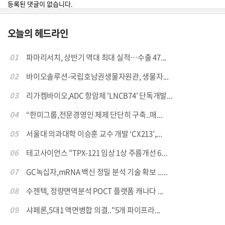
등록된 댓글이 없습니다.
오늘의 헤드라인
01
파마리서치, 상반기 역대 최대 실적…수출 47...
02
바이오솔루션-국립호남권생물자원관, 생물자...
03
리가켐바이오,ADC 항암제 'LNCB74' 단독개발...
04
“한미그룹,전문경영인 체제 단단히 구축..매...
05
서울대 의과대학 이승훈 교수 개발 ‘CX213’,...
06
테고사이언스 "TPX-121 임상 1상 주름개선 6...
07
GC녹십자,mRNA 백신 정밀 분석 기술 확보 .....
08
수젠텍, 정량면역분석 POCT 플랫폼 캐나다 ...
09
샤페론,5대1 액면병합 의결.."5개 파이프라...