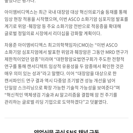
높였다는 평가다.
아이엠비디엑스는 최근 국내 대장암 대상 혁신의료기술 등재를 통해
임상 현장 적용을 시작했으며, 이번 ASCO 소화기암 심포지엄 발표를
계기로 위암·췌장암 등 주요 소화기암 전반으로 적응증을 확대해
글로벌 정밀의료 시장에서 리더십을 강화할 계획이다.
차용준 아이엠비디엑스 최고의학책임자(CMO)는 “이번 ASCO
소화기암 심포지엄에서 발표한 위암과 췌장암은 그동안 MRD 연구가
제한적이었던 암종”이라며 “대한항암요법연구회가 주도한 전향적
연구를 통해 캔서디텍트 임상적 유용성을 두 암종에서 확인한 것은
매우 의미 있는 성과”라고 말했다. 이어 “대장암을 대상으로 한
캔서파인드 연구 결과 역시 다중암 조기발견 성능 개선을 넘어
단일암 스크리닝으로 확장 가능한 기술적 가능성을 보여준다”며
“혁신적인 액체생검 기술과 AI 알고리즘을 결합해 암 전 주기를
관리하는 글로벌 리딩 기업으로 도약하겠다”고 덧붙였다.
약업신문 공식 SNS 채널 구독