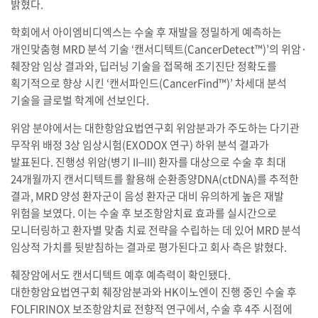
밝혔다.
학회에서 아이엠비디엑스는 수술 후 재발을 정밀하게 예측하는
개인맞춤형 MRD 분석 기술 ‘캔서디텍트(CancerDetect™)’의 위암·
췌장암 임상 결과와, 딥러닝 기술을 접목해 조기진단 정확도를
획기적으로 향상 시킨 ‘캔서파인드(CancerFind™)’ 차세대 분석
기술을 글로벌 학계에 선보인다.
위암 분야에서는 대한항암요법연구회 위암분과가 주도하는 다기관
무작위 배정 3상 임상시험(EXODOX 연구) 하위 분석 결과가
발표된다. 진행성 위암(병기 II–III) 환자를 대상으로 수술 후 최대
24개월까지 캔서디텍트를 활용해 순환종양DNA(ctDNA)를 추적한
결과, MRD 양성 환자군이 음성 환자군 대비 유의하게 높은 재발
위험을 보였다. 이는 수술 후 보조항암치료 효과를 실시간으로
모니터링하고 환자별 맞춤 치료 전략을 수립하는 데 있어 MRD 분석
임상적 가치를 뒷받침하는 결과로 평가된다고 회사 측은 밝혔다.
췌장암에서도 캔서디텍트 예후 예측력이 확인됐다.
대한항암요법연구회 췌장암분과와 HK이노엔이 진행 중인 수술 후
FOLFIRINOX 보조항암치료 전향적 연구에서, 수술 후 4주 시점에