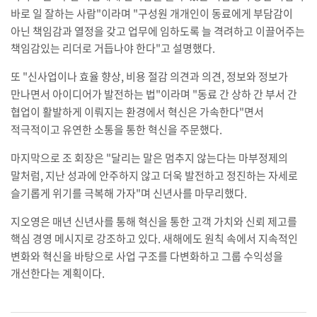
바로 일 잘하는 사람
"
이라며
"
구성원 개개인이 동료에게 부담감이
아닌 책임감과 열정을 갖고 업무에 임하도록 늘 격려하고 이끌어주는
책임감있는 리더로 거듭나야 한다
"
고 설명했다
.
또
"
신사업이나 효율 향상
,
비용 절감 의견과 의견
,
정보와 정보가
만나면서 아이디어가 발전하는 법
"
이라며
"
동료 간 상하 간 부서 간
협업이 활발하게 이뤄지는 환경에서 혁신은 가속한다
"
면서
적극적이고 유연한 소통을 통한 혁신을 주문했다
.
마지막으로 조 회장은
"
달리는 말은 멈추지 않는다는 마부정제의
말처럼
,
지난 성과에 안주하지 않고 더욱 발전하고 정진하는 자세로
슬기롭게 위기를 극복해 가자
"
며 신년사를 마무리했다
.
지오영은 매년 신년사를 통해 혁신을 통한 고객 가치와 신뢰 제고를
핵심 경영 메시지로 강조하고 있다
.
새해에도 원칙 속에서 지속적인
변화와 혁신을 바탕으로 사업 구조를 다변화하고 그룹 수익성을
개선한다는 계획이다
.