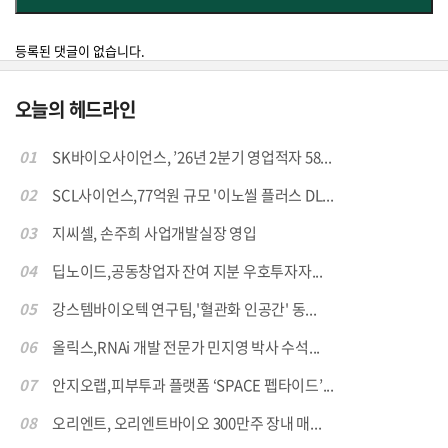
등록된 댓글이 없습니다.
오늘의 헤드라인
01
SK바이오사이언스, ’26년 2분기 영업적자 58...
02
SCL사이언스,77억원 규모 '이노씰 플러스 DL...
03
지씨셀, 손주희 사업개발실장 영입
04
딥노이드,공동창업자 잔여 지분 우호투자자...
05
강스템바이오텍 연구팀,'혈관화 인공간' 동...
06
올릭스,RNAi 개발 전문가 민지영 박사 수석...
07
안지오랩,피부투과 플랫폼 ‘SPACE 펩타이드’...
08
오리엔트, 오리엔트바이오 300만주 장내 매...