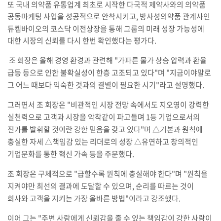
또 국내 의약품 유통업계 최초로 시작한 다국적 제약사와의 의약품
공동마케팅 사업을 성공적으로 안착시키고
,
방사성의약품 관계사인
듀켐바이오의 코스닥 이전상장을 통해 그룹의 미래 성장 가능성에
대한 시장의 신뢰를 다시 한번 확인했다는 평가다
.
조 회장은 올해 경영 환경과 관련해
"
가파른 물가 상승 압력과 환율
급등 등으로 인한 불확실성이 한층 고조되고 있다
"
며
"
지금이야말로
그 어느 때보다 익숙한 것과의 결별이 필요한 시기
"
라고 설명했다
.
그러면서 조 회장은
"
비관적인 시장 전망 속에서도 지오영이 강력한
실천력으로 고객과 시장을 악착같이 파고들며
1
등 기업으로서의
진가를 발휘할 것이란 강한 믿음을 갖고 있다
"
며
△
기본과 원칙에
충실한 자세
△
책임감 있는 리더로의 성장
△
유연하고 창의적인
기업문화를 통한 혁신 가속 등을 주문했다
.
조 회장은 구체적으로
"
급할수록 원칙에 충실해야 한다
"
며
"
원칙을
지켜야만 최선의 결과에 도달할 수 있으며
,
순리를 따르는 것이
회사와 고객을 지키는 가장 올바른 방법
"
이라고 강조했다
.
이어 그는
"
주변 사람에게 신뢰감을 줄 수 있는 책임감이 강한 사람이