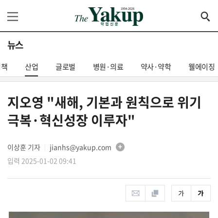
뉴스
정책
산업
글로벌
병원·의료
약사·약학
웰에이징
지오영 "새해, 기본과 원칙으로 위기
극복·혁신성장 이루자"
이상훈 기자
jianhs@yakup.com
│
입력 2025-01-02 09:41