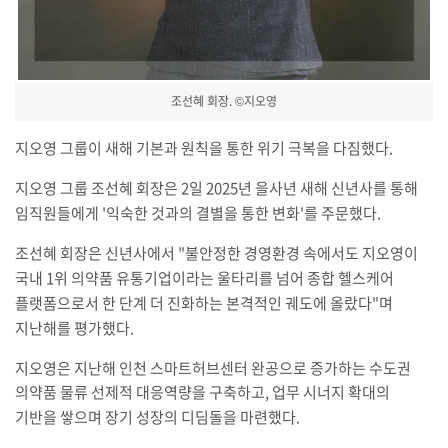
조선혜 회장. ©지오영
지오영 그룹이 새해 기본과 원칙을 통한 위기 극복을 다짐했다
.
지오영 그룹 조선혜 회장은
2
일
2025
년 을사년 새해 신년사를 통해
임직원들에게
'
익숙한 것과의 결별을 통한 변화
'
를 주문했다
.
조선혜 회장은 신년사에서
"
불안정한 경영환경 속에서도 지오영이
국내
1
위 의약품 유통기업이라는 울타리를 넘어 종합 헬스케어
플랫폼으로서 한 단계 더 진화하는 본격적인 궤도에 올랐다
"
며
지난해를 평가했다
.
지오영은 지난해 인천 스마트허브센터 완공으로 증가하는 수도권
의약품 물류 선제적 대응역량을 구축하고
,
업무 시너지 확대의
기반을 쌓으며 장기 성장의 디딤돌을 마련했다
.