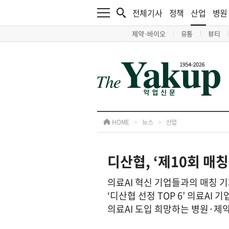
전체기사
정책
산업
병원
제약·바이오
유통
뷰티
HOME
>
뉴스
>
산업
디산협, ‘제10회 매
의료AI 혁신 기업들과의 매칭 
‘디산협 선정 TOP 6’ 의료AI
의료AI 도입 희망하는 병원·제약