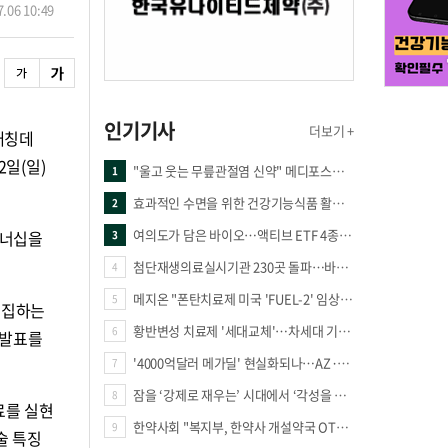
.06 10:49
인기기사
더보기 +
매칭데
2일(일)
"울고 웃는 무릎관절염 신약" 메디포스트·강스템·네이처셀 전진, 코오롱티슈진 반전 과제
1
효과적인 수면을 위한 건강기능식품 활용법
2
여의도가 담은 바이오…액티브 ETF 4종의 선택은
트너십을
3
첨단재생의료실시기관 230곳 돌파…바이오 새 시장 꿈틀
4
메지온 "폰탄치료제 미국 'FUEL-2' 임상 프로토콜 영국 승인"
5
모집하는
황반변성 치료제 '세대교체'…차세대 기전 경쟁 본격화
6
 발표를
'4000억달러 메가딜' 현실화되나…AZ·BMS 합병설에 글로벌 제약업계 촉각
7
잠을 ‘강제로 재우는’ 시대에서 ‘각성을 낮추는’ 시대로
8
료를 실현
한약사회 "복지부, 한약사 개설약국 OTC 공급 방해 더는 방관 말아야"
9
술 특징