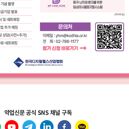
콜
안현정의 컬쳐포커스
박병준
약업신문 공식 SNS 채널 구독