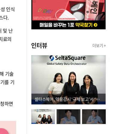
음성 인식
스다.
 및 난
 치료의
인터뷰
더보기 +
통해 기술
찾기를 기
셀타스퀘어, 약물감시 ‘규제 보고’서 ‘데이터 의사결정’으로 "PVX 전환 요구 커진다"
신청하면