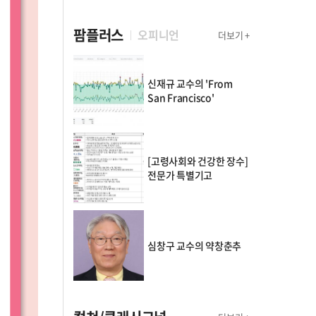
팜플러스
오피니언
더보기 +
신재규 교수의 'From
San Francisco'
[고령사회와 건강한 장수]
전문가 특별기고
심창구 교수의 약창춘추