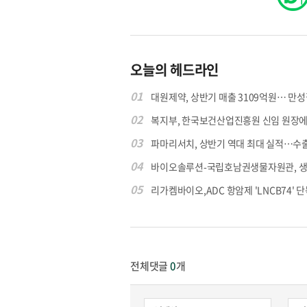
오늘의 헤드라인
01
대원제약, 상반기 매출 3109억원… 만성질
02
복지부, 한국보건산업진흥원 신임 원장에 고
03
파마리서치, 상반기 역대 최대 실적…수출 4
04
바이오솔루션-국립호남권생물자원관, 생물
05
리가켐바이오,ADC 항암제 'LNCB74' 단
전체댓글
0
개