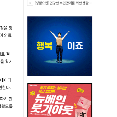
[생활요법] 건강한 수면관리를 위한 생활요법
10
과정을 정
여 의료
마트 결
성을 획기
 데이터
원한다.
정확히 진
 정확도를