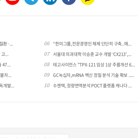
06
환·...
“한미그룹,전문경영인 체제 단단히 구축..매...
07
...
서울대 의과대학 이승훈 교수 개발 ‘CX213’,...
08
7...
테고사이언스 "TPX-121 임상 1상 주름개선 6...
09
자...
GC녹십자,mRNA 백신 정밀 분석 기술 확보 .....
10
독개발...
수젠텍, 정량면역분석 POCT 플랫폼 캐나다 ...