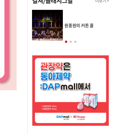
컬쳐/클래시그널
더보기 +
의 클래스토리
원종원의 커튼 콜