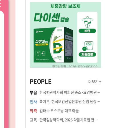
PEOPLE
더보기 +
부음
한국병원약사회 박희진 중소·요양병원이사(충청북도 청주의료원 약제팀장) 부친상
인사
복지부, 한국보건산업진흥원 신임 원장에 고상백 교수 임명
화촉
김래수 코스모닝 대표 아들
교육
한국임상약학회, 2026 약물치료법 연수강좌 8월 21일 개최