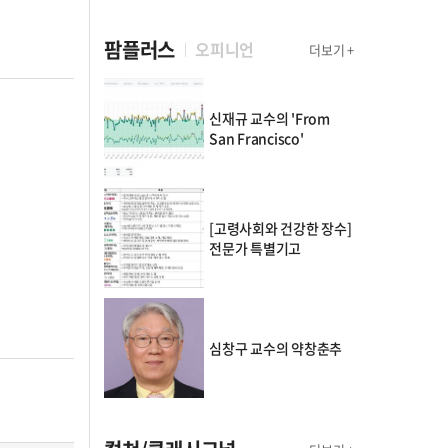
팜플러스
오피니언
더보기 +
신재규 교수의 'From
San Francisco'
[고령사회와 건강한 장수]
전문가 특별기고
심창구 교수의 약창춘추