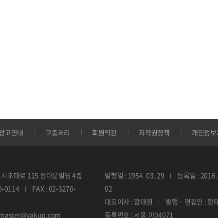
광고안내
고충처리
회원약관
저작권정책
개인정보
서초대로 115 정다운빌딩 4층
발행일 : 1954. 03. 29
등록일 : 2016. 
70-0114
FAX : 02-3270-
02
대표이사 : 함태원
발행 · 편집인 : 함
ebmaster@yakup.com
등록번호 : 서울,아04071