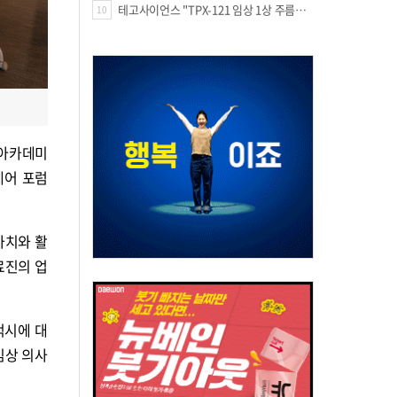
테고사이언스 "TPX-121 임상 1상 주름개선 66.7%·안전성 확보"
10
 아카데미
 케어 포럼
가치와 활
료진의 업
적시에 대
임상 의사