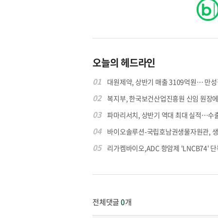
오늘의 헤드라인
01
대원제약, 상반기 매출 3109억원… 만성질
02
복지부, 한국보건산업진흥원 신임 원장에 고
03
파마리서치, 상반기 역대 최대 실적…수출 4
04
바이오솔루션-국립호남권생물자원관, 생물
05
리가켐바이오,ADC 항암제 'LNCB74' 단
전체댓글
0
개