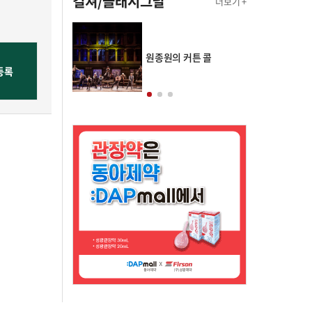
컬쳐/클래시그널
더보기 +
의 클래스토리
원종원의 커튼 콜