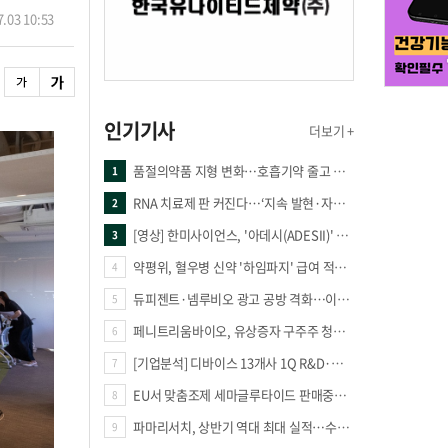
.03 10:53
인기기사
더보기 +
품절의약품 지형 변화…호흡기약 줄고 만성질환 복합제 늘었다
1
RNA 치료제 판 커진다…‘지속 발현·자가증폭·단백질 복원’ 경쟁
2
[영상] 한미사이언스, '아데시(ADESII)' 앞세워 더마 시장 판도 바꾼다
3
약평위, 혈우병 신약 '하임파지' 급여 적정성 인정…조건부 통과
4
듀피젠트·넴루비오 광고 공방 격화…이번엔 사노피가 일부 문구 변경
5
페니트리움바이오, 유상증자 구주주 청약률 91.03% 기록
6
[기업분석] 디바이스 13개사 1Q R&D·해외매출 증가
7
EU서 맞춤조제 세마글루타이드 판매중단 판결
8
파마리서치, 상반기 역대 최대 실적…수출 47% 늘며 성장 견인
9