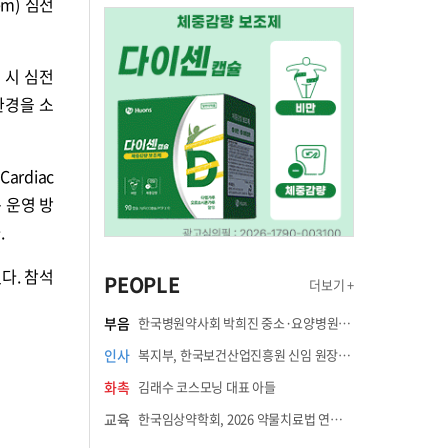
em) 심전
정 시 심전
환경을 소
ardiac
는 운영 방
.
다. 참석
PEOPLE
더보기 +
부음
한국병원약사회 박희진 중소·요양병원이사(충청북도 청주의료원 약제팀장) 부친상
인사
복지부, 한국보건산업진흥원 신임 원장에 고상백 교수 임명
화촉
김래수 코스모닝 대표 아들
교육
한국임상약학회, 2026 약물치료법 연수강좌 8월 21일 개최