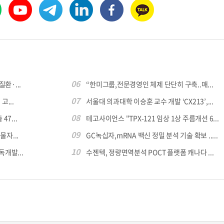
06
환·...
“한미그룹,전문경영인 체제 단단히 구축..매...
07
...
서울대 의과대학 이승훈 교수 개발 ‘CX213’,...
08
7...
테고사이언스 "TPX-121 임상 1상 주름개선 6...
09
자...
GC녹십자,mRNA 백신 정밀 분석 기술 확보 .....
10
독개발...
수젠텍, 정량면역분석 POCT 플랫폼 캐나다 ...