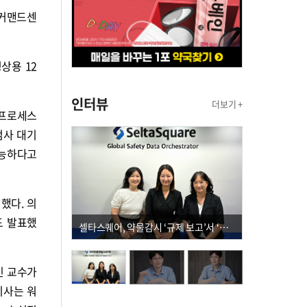
 커맨드센
상용 12
인터뷰
더보기 +
 프로세스
검사 대기
가능하다고
했다. 의
도 발표했
셀타스퀘어, 약물감시 ‘규제 보고’서 ‘데이터 의사결정’으로 "PVX 전환 요구 커진다"
민 교수가
리사는 워