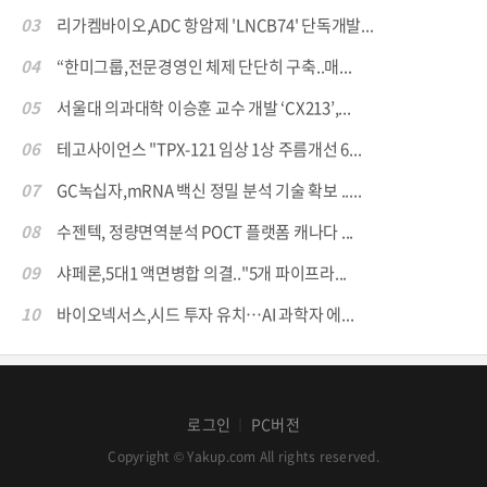
03
리가켐바이오,ADC 항암제 'LNCB74' 단독개발...
04
“한미그룹,전문경영인 체제 단단히 구축..매...
05
서울대 의과대학 이승훈 교수 개발 ‘CX213’,...
06
테고사이언스 "TPX-121 임상 1상 주름개선 6...
07
GC녹십자,mRNA 백신 정밀 분석 기술 확보 .....
08
수젠텍, 정량면역분석 POCT 플랫폼 캐나다 ...
09
샤페론,5대1 액면병합 의결.."5개 파이프라...
10
바이오넥서스,시드 투자 유치…AI 과학자 에...
로그인
PC버전
│
Copyright © Yakup.com All rights reserved.