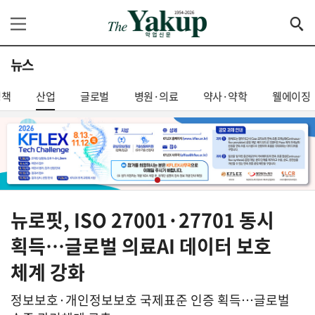
뉴스
정책
산업
글로벌
병원·의료
약사·약학
웰에이징
뉴로핏, ISO 27001·27701 동시
획득…글로벌 의료AI 데이터 보호
체계 강화
정보보호·개인정보보호 국제표준 인증 획득…글로벌