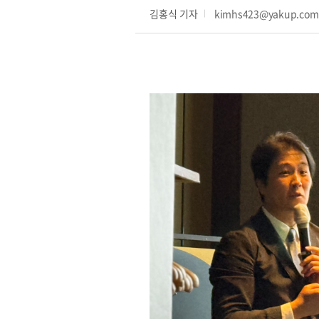
김홍식 기자
kimhs423@yakup.co