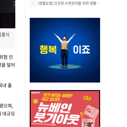
[생활요법] 건강한 수면관리를 위한 생활요법
10
김홍식
위험 인
담을 덜어
국내 출
됐으며,
내 대규모