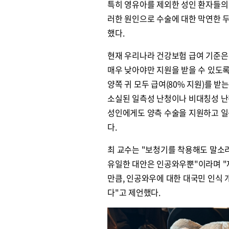
특히 영유아를 제외한 성인 환자들의 수
러한 원인으로 수술에 대한 막연한 두
했다.
원종원의 커튼 
현재 우리나라 건강보험 급여 기준은 
매우 낮아야만 지원을 받을 수 있도록
양쪽 귀 모두 급여(80% 지원)를 받
소실된 일측성 난청이나 비대칭성 난
성인에게도 양측 수술을 지원하고 일
다.
최 교수는 "보청기를 착용해도 말소
유일한 대안은 인공와우뿐"이라며 "제
만큼, 인공와우에 대한 대국민 인식 
다"고 제언했다.