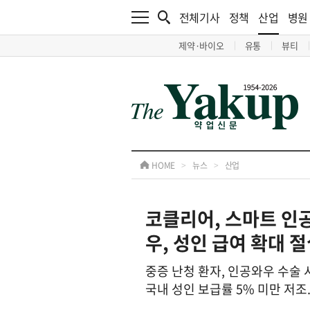
전체기사
정책
산업
병원
제약·바이오
유통
뷰티
HOME
>
뉴스
>
산업
코클리어, 스마트 인공
우, 성인 급여 확대 절
중증 난청 환자, 인공와우 수술 시
국내 성인 보급률 5% 미만 저조