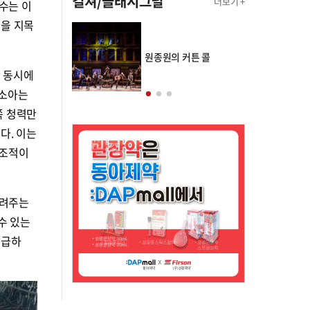
컬쳐/클래시그널
더보기 +
교수는 이
'을 지목
의 클래스토리
원종원의 커튼 콜
도 동시에
 소아는
쪽 청력만
다. 이는
대조적이
돌려주는
수 있는
시급하