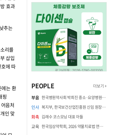
예방 효과
 낮추는
 소리를
내부 삽입
선호에 따
PEOPLE
더보기 +
존에는 환
매핑
부음
한국병원약사회 박희진 중소·요양병원이사(충청북도 청주의료원 약제팀장) 부친상
와 어음처
인사
복지부, 한국보건산업진흥원 신임 원장에 고상백 교수 임명
 개인 맞
화촉
김래수 코스모닝 대표 아들
교육
한국임상약학회, 2026 약물치료법 연수강좌 8월 21일 개최
되어 모