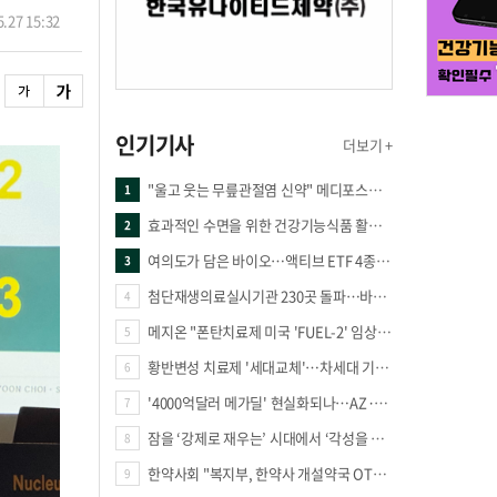
.27 15:32
인기기사
더보기 +
"울고 웃는 무릎관절염 신약" 메디포스트·강스템·네이처셀 전진, 코오롱티슈진 반전 과제
1
효과적인 수면을 위한 건강기능식품 활용법
2
여의도가 담은 바이오…액티브 ETF 4종의 선택은
3
첨단재생의료실시기관 230곳 돌파…바이오 새 시장 꿈틀
4
메지온 "폰탄치료제 미국 'FUEL-2' 임상 프로토콜 영국 승인"
5
황반변성 치료제 '세대교체'…차세대 기전 경쟁 본격화
6
'4000억달러 메가딜' 현실화되나…AZ·BMS 합병설에 글로벌 제약업계 촉각
7
잠을 ‘강제로 재우는’ 시대에서 ‘각성을 낮추는’ 시대로
8
한약사회 "복지부, 한약사 개설약국 OTC 공급 방해 더는 방관 말아야"
9