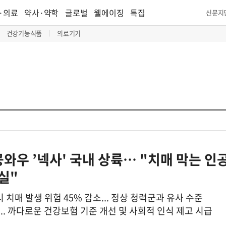
·의료
약사·약학
글로벌
웰에이징
특집
신문지
건강기능식품
의료기기
와우 ’넥사' 국내 상륙… "치매 막는 인
실"
 치매 발생 위험 45% 감소... 정상 청력군과 유사 수준
... 까다로운 건강보험 기준 개선 및 사회적 인식 제고 시급