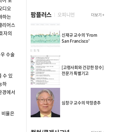
 오디오
팜플러스
오피니언
더보기 +
적화하는
뉴클리어스
보호자의
신재규 교수의 'From
San Francisco'
와우 수술
[고령사회와 건강한 장수]
전문가 특별기고
 수 있
능하
 환경에서
심창구 교수의 약창춘추
은 비율은