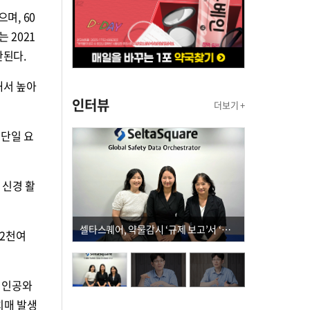
며, 60
 2021
산된다.
해서 높아
인터뷰
더보기 +
 단일 요
 신경 활
셀타스퀘어, 약물감시 ‘규제 보고’서 ‘데이터 의사결정’으로 "PVX 전환 요구 커진다"
 2천여
, 인공와
치매 발생