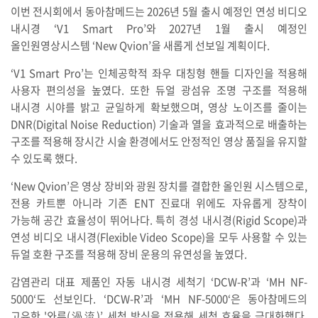
이번 전시회에서 동아참메드는 2026년 5월 출시 예정인 연성 비디오
내시경 ‘V1 Smart Pro’와 2027년 1월 출시 예정인
올인원영상시스템 ‘New Qvion’을 새롭게 선보일 계획이다.
‘V1 Smart Pro’는 인체공학적 좌우 대칭형 핸들 디자인을 적용해
사용자 편의성을 높였다. 또한 듀얼 광섬유 조명 구조를 적용해
내시경 시야를 밝고 균일하게 확보했으며, 영상 노이즈를 줄이는
DNR(Digital Noise Reduction) 기술과 열을 효과적으로 배출하는
구조를 적용해 장시간 시술 환경에서도 안정적인 영상 품질을 유지할
수 있도록 했다.
‘New Qvion’은 영상 장비와 광원 장치를 결합한 올인원 시스템으로,
전용 카트뿐 아니라 기존 ENT 진료대 위에도 자유롭게 장착이
가능해 공간 효율성이 뛰어나다. 특히 경성 내시경(Rigid Scope)과
연성 비디오 내시경(Flexible Video Scope)을 모두 사용할 수 있는
듀얼 호환 구조를 적용해 장비 운용의 유연성을 높였다.
감염관리 대표 제품인 자동 내시경 세척기 ‘DCW-R’과 ‘MH NF-
5000‘도 선보인다. ‘DCW-R’과 ‘MH NF-5000‘은 동아참메드의
고유한 '와류(渦流)’ 세척 방식을 적용해 세척 효율을 극대화했다.