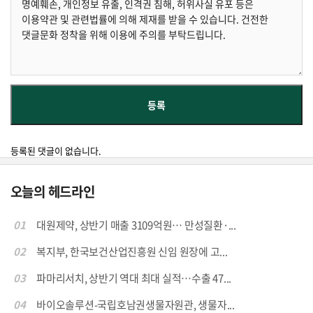
등록된 댓글이 없습니다.
오늘의 헤드라인
01
대원제약, 상반기 매출 3109억원… 만성질환·...
02
복지부, 한국보건산업진흥원 신임 원장에 고...
03
파마리서치, 상반기 역대 최대 실적…수출 47...
04
바이오솔루션-국립호남권생물자원관, 생물자...