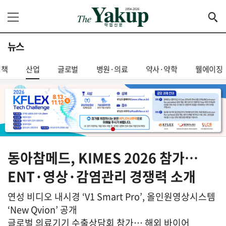
뉴스
정책
산업
글로벌
병원·의료
약사·약학
웰에이징
동아참메드, KIMES 2026 참가…
ENT·영상·감염관리 경쟁력 소개
연성 비디오 내시경 ‘V1 Smart Pro’, 올인원영상시스템
‘New Qvion’ 공개
글로벌 의료기기 수출상담회 참가… 해외 바이어