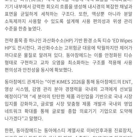
기기 내부에서 강력한 회오리 흐름을 생성해 내시경의 복잡한 채널과
표면을 균일하게 세척하는 구조다. 또한, 액상뿐 아니라 분말
소독제까지 사용할 수 있도록 설계해 사용 편의성과 위생 관리
수준을 한층 높였다.
전략 품목 중 하나인 과산화수소(HP) 기반 환경 소독 티슈 ‘ED Wipes
HP’도 전시한다. 과산화수소는 고위험균 대응에 탁월하지만 제어가
까다로운 물질로 알려져 있다. 동아참메드는 이를 안정화된 티슈
형태로 구현하고 교차 오염을 최소화하는 구조를 적용해 사용
편의성과 안전성을 동시에 확보했다.
동아참메드 관계자는 “이번 KIMES 2026을 통해 동아참메드의 ENT,
영상 시스템, 감염 관리 분야 경쟁력을 국내외 고객에게 선보일
예정이다”며 “세 분야의 탄탄한 제품 라인업을 기반으로 국내 시장
입지를 강화하고, 글로벌 시장 맞춤형 제품 개발과 국내외 영업
네트워크 확대를 통해 글로벌 종합 의료기기 기업으로 도약해
나가겠다”고 말했다.
한편
,
동아참메드는
동아에스티
계열사로
이비인후과용
진료장치
,