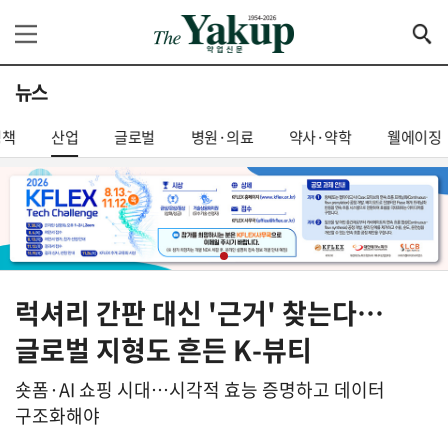
뉴스
정책
산업
글로벌
병원·의료
약사·약학
웰에이징
럭셔리 간판 대신 '근거' 찾는다…
글로벌 지형도 흔든 K-뷰티
숏폼·AI 쇼핑 시대…시각적 효능 증명하고 데이터
구조화해야