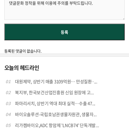
등록된 댓글이 없습니다.
오늘의 헤드라인
01
대원제약, 상반기 매출 3109억원… 만성질환·...
02
복지부, 한국보건산업진흥원 신임 원장에 고...
03
파마리서치, 상반기 역대 최대 실적…수출 47...
04
바이오솔루션-국립호남권생물자원관, 생물자...
05
리가켐바이오,ADC 항암제 'LNCB74' 단독개발...