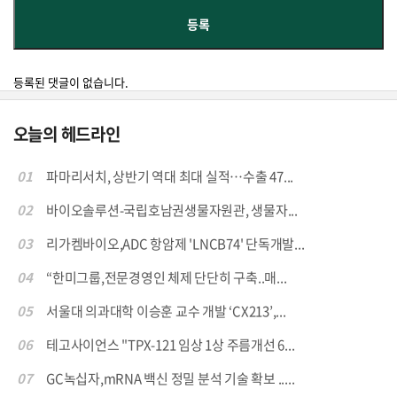
등록된 댓글이 없습니다.
오늘의 헤드라인
01
파마리서치, 상반기 역대 최대 실적…수출 47...
02
바이오솔루션-국립호남권생물자원관, 생물자...
03
리가켐바이오,ADC 항암제 'LNCB74' 단독개발...
04
“한미그룹,전문경영인 체제 단단히 구축..매...
05
서울대 의과대학 이승훈 교수 개발 ‘CX213’,...
06
테고사이언스 "TPX-121 임상 1상 주름개선 6...
07
GC녹십자,mRNA 백신 정밀 분석 기술 확보 .....