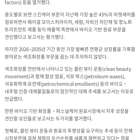
factors) 등을 열거했다.
용도별로 보면 스킨케어 부문이 지난해 가장 높은 43%의 마켓셰어를
점유하면서 페이셜 모이스처라이저, 세럼, 자외선 차단제 및 항노화
트리트먼트 제품 등이 매출액 측면에서 바이오 기반 원료 부문을
견인했다고 보고서는 평가했다.
하지만 2026~2035년 기간 동안 가장 발빠른 연평균 성장률을 기록할
분야로는 색조화장품 부문을 꼽는 데 주저하지 않았다.
색조화장품 전반에서 나타나고 있는 클린 뷰티 운동(clean beauty
movement)과 함께 합성 염료, 석유 왁스(petroleum waxes),
석유화학계 유연제(petrochemical emollients) 등의 바이오‧
내추럴 인증 대체물질들로의 점진적인 대체 추세를 보고서는 이유로
언급했다.
한편 바이오 기반 화장품‧퍼스널케어 원료시장에서 차후 성장을
견인할 요인들로 보고서는 두가지를 열거했다.
첫째로, 클린 뷰티 운동과 원료의 투명성을 요구하는 추세 등이 전체
시장부문에 걸쳐 제형의 우선순위를 새롭게 재현하고 있다는 점을