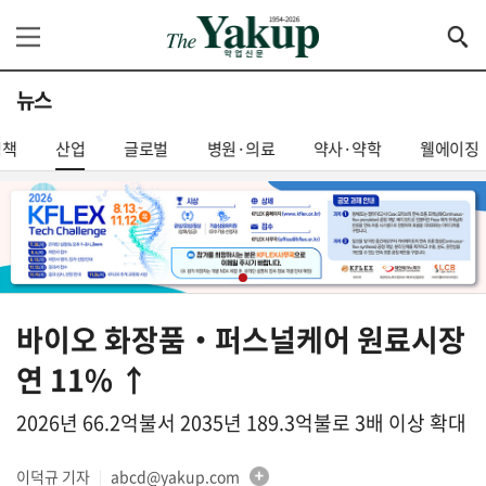
뉴스
정책
산업
글로벌
병원·의료
약사·약학
웰에이징
바이오 화장품‧퍼스널케어 원료시장
연 11% ↑
2026년 66.2억불서 2035년 189.3억불로 3배 이상 확대
이덕규 기자
abcd@yakup.com
│