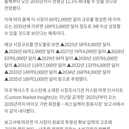
올해부터 오는 2035년까지 연평균 11.1% 확대될 수 있을 것으로
전망됐다.
이에 따라 올해 이 시장이 66억2,000만 달러 규모를 형성한 데 이어
오는 2035년에 이르면 189억3,000만 달러 정도로 3배 이상 성장할
수 있을 것으로 보인다는 예측이다.
예상 시장규모를 연도별로 보면 ▲2025년 58억4,000만 달러
▲2026년 66억2,000만 달러 ▲2027년 74억4,000만 달러 ▲2028년
83억6,000만 달러 ▲2029년 94억 달러 ▲2030년 105억6,000만
달러 ▲2031년 118억7,000만 달러 ▲2032년 133억4,000만 달러
▲2033년 149억9,000만 달러 ▲2034년 168억4,000만 달러
▲2035년 189억3,000만 달러 등으로 추정됐다.
미국 텍사스주 오스틴에 소재한 시장조사기관 커스텀 마켓 인사이트
(Custom Market Insights)는 지난달 공개한 ‘2025년부터 오는
2035년까지 바이오 기반 화장품‧퍼스널케어 원료시장’ 보고서에서
이 같이 내다봤다.
보고서에 따르면 이 시장이 원료의 투명성 확보 압력의 고조에
기인한 클린 뷰티‧내추럴 제제를 원하는 소비자들의 발빠른