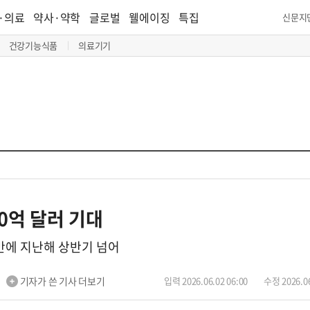
·의료
약사·약학
글로벌
웰에이징
특집
신문지
건강기능식품
의료기기
40억 달러 기대
 만에 지난해 상반기 넘어
기자가 쓴 기사 더보기
입력 2026.06.02 06:00
수정 2026.06