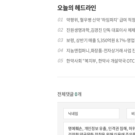
오늘의 헤드라인
01
약평위, 혈우병 신약 '하임파지' 급여 적정.
원종원의 커튼 
02
진원생명과학,김경진 단독 대표이사 체제
03
보령, 상반기 매출 5,350억원 8.7%-영업익
04
지놈앤컴퍼니,화장품-전자상거래 사업 
05
한약사회 "복지부, 한약사 개설약국 OTC 공
전체댓글
0
개