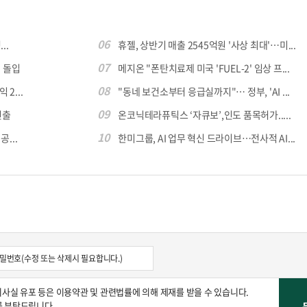
06
..
휴젤, 상반기 매출 2545억원 '사상 최대'…미...
콜
안현정의 컬쳐포커스
박병준
07
 돌입
메지온 "폰탄치료제 미국 'FUEL-2' 임상 프...
08
 2...
"동네 보건소부터 응급실까지"… 정부, 'AI ...
09
진출
온코닉테라퓨틱스 ‘자큐보’,인도 품목허가.....
10
...
한미그룹, AI 업무 혁신 드라이브…전사적 AI...