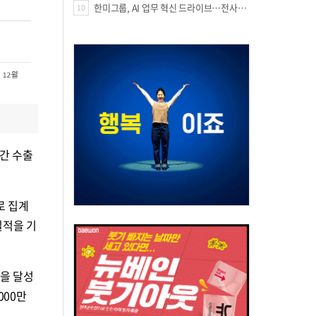
한미그룹, AI 업무 혁신 드라이브…전사적 AI 활용 문화 구축
10
간 수출
로 집계
실적을 기
적을 달성
000만