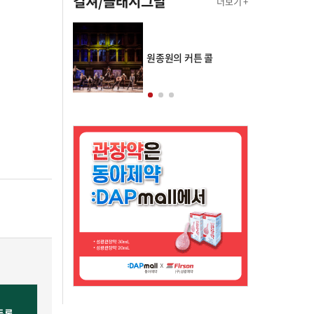
컬쳐/클래시그널
더보기 +
의 클래스토리
원종원의 커튼 콜