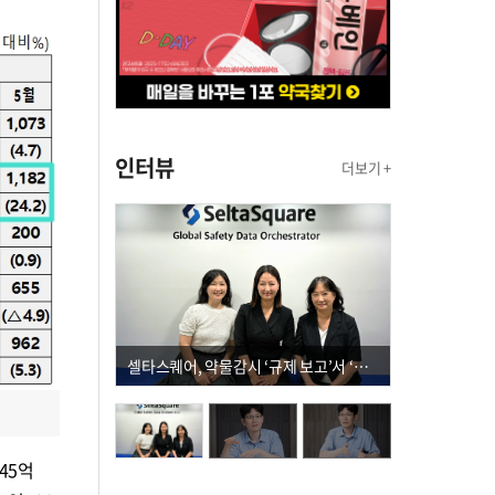
인터뷰
더보기 +
셀타스퀘어, 약물감시 ‘규제 보고’서 ‘데이터 의사결정’으로 "PVX 전환 요구 커진다"
45억