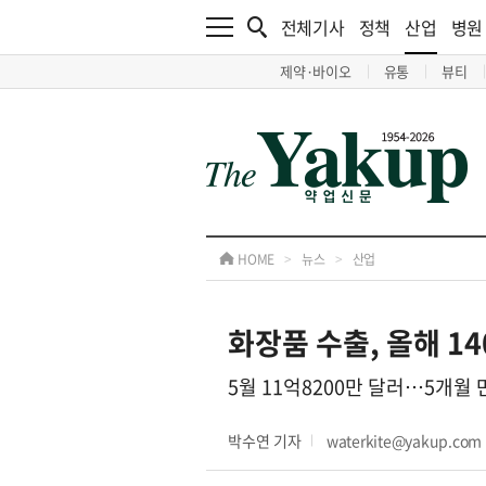
전체기사
정책
산업
병원
제약·바이오
유통
뷰티
HOME
>
뉴스
>
산업
화장품 수출, 올해 1
5월 11억8200만 달러…5개월
박수연 기자
waterkite@yakup.com