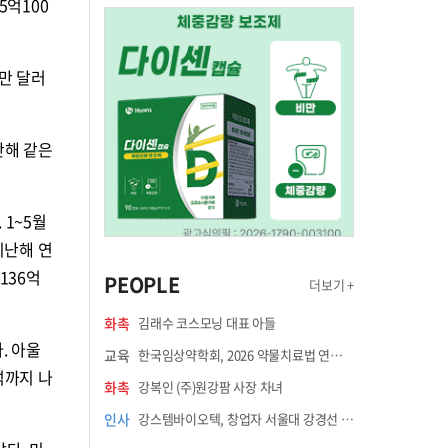
5억100
0만 달러
지난해 같은
 1~5월
지난해 연
136억
PEOPLE
더보기 +
화촉
김래수 코스모닝 대표 아들
. 아울
교육
한국임상약학회, 2026 약물치료법 연수강좌 8월 21일 개최
석까지 나
화촉
강복인 (주)원강팜 사장 차녀
인사
강스템바이오텍, 창업자 서울대 강경선 교수 최고과학책임자 선임