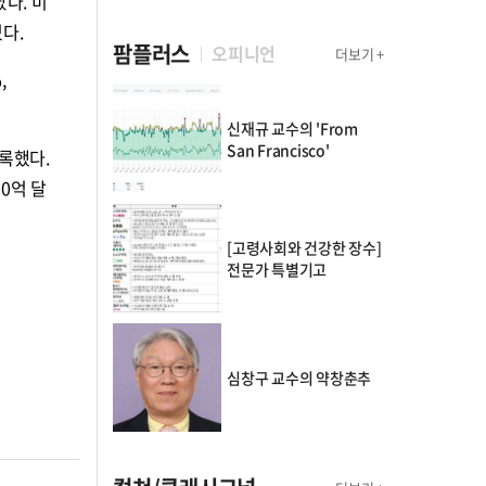
다. 미
었다.
팜플러스
오피니언
더보기 +
,
신재규 교수의 'From
San Francisco'
기록했다.
00억 달
[고령사회와 건강한 장수]
전문가 특별기고
심창구 교수의 약창춘추