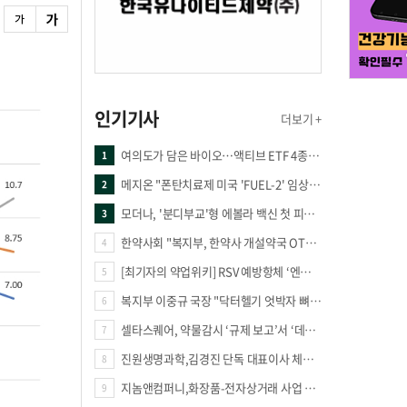
인기기사
더보기 +
여의도가 담은 바이오…액티브 ETF 4종의 선택은
1
메지온 "폰탄치료제 미국 'FUEL-2' 임상 프로토콜 영국 승인"
2
모더나, '분디부교'형 에볼라 백신 첫 피험자 접종
3
한약사회 "복지부, 한약사 개설약국 OTC 공급 방해 더는 방관 말아야"
4
[최기자의 약업위키] RSV 예방항체 ‘엔플론시아’
5
복지부 이중규 국장 "닥터헬기 엇박자 뼈아파… 외상체계 전면 재정립"
6
셀타스퀘어, 약물감시 ‘규제 보고’서 ‘데이터 의사결정’으로 "PVX 전환 요구 커진다"
7
진원생명과학,김경진 단독 대표이사 체제 돌입
8
지놈앤컴퍼니,화장품-전자상거래 사업 진출
9