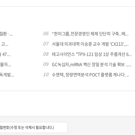
06
환·...
“한미그룹,전문경영인 체제 단단히 구축..매...
07
...
서울대 의과대학 이승훈 교수 개발 ‘CX213’,...
08
7...
테고사이언스 "TPX-121 임상 1상 주름개선 6...
09
자...
GC녹십자,mRNA 백신 정밀 분석 기술 확보 .....
10
독개발...
수젠텍, 정량면역분석 POCT 플랫폼 캐나다 ...