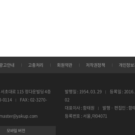
광고안내
고충처리
회원약관
저작권정책
개인정보
서초대로 115 정다운빌딩 4층
발행일 : 1954. 03. 29
등록일 : 2016. 
70-0114
FAX : 02-3270-
02
대표이사 : 함태원
발행 · 편집인 : 함
ebmaster@yakup.com
등록번호 : 서울,아04071
모바일 버전