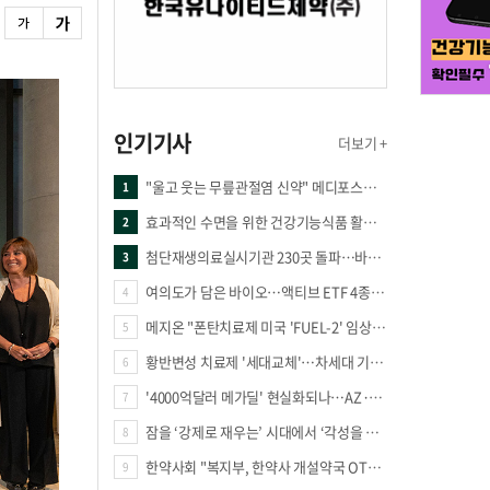
인기기사
더보기 +
"울고 웃는 무릎관절염 신약" 메디포스트·강스템·네이처셀 전진, 코오롱티슈진 반전 과제
1
효과적인 수면을 위한 건강기능식품 활용법
2
첨단재생의료실시기관 230곳 돌파…바이오 새 시장 꿈틀
3
여의도가 담은 바이오…액티브 ETF 4종의 선택은
4
메지온 "폰탄치료제 미국 'FUEL-2' 임상 프로토콜 영국 승인"
5
황반변성 치료제 '세대교체'…차세대 기전 경쟁 본격화
6
'4000억달러 메가딜' 현실화되나…AZ·BMS 합병설에 글로벌 제약업계 촉각
7
잠을 ‘강제로 재우는’ 시대에서 ‘각성을 낮추는’ 시대로
8
한약사회 "복지부, 한약사 개설약국 OTC 공급 방해 더는 방관 말아야"
9