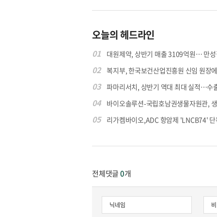
오늘의 헤드라인
01
대원제약, 상반기 매출 3109억원… 만성질
02
복지부, 한국보건산업진흥원 신임 원장에 고
03
파마리서치, 상반기 역대 최대 실적…수출 4
04
바이오솔루션-국립호남권생물자원관, 생물
05
리가켐바이오,ADC 항암제 'LNCB74' 단
전체댓글
0
개