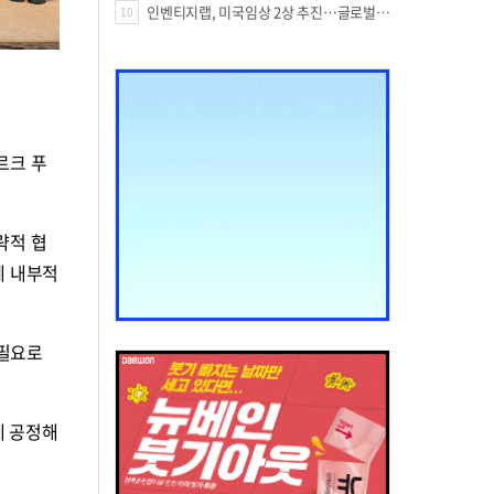
인벤티지랩, 미국임상 2상 추진…글로벌 팁스 통해 정부 지원 60억원 확보
10
르크 푸
략적 협
계 내부적
 필요로
게 공정해