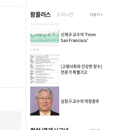
팜플러스
오피니언
더보기 +
신재규 교수의 'From
San Francisco'
[고령사회와 건강한 장수]
전문가 특별기고
심창구 교수의 약창춘추