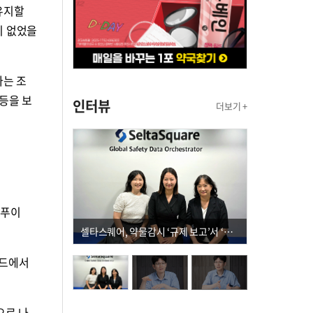
유지할
이 없었을
아는 조
 등을 보
인터뷰
더보기 +
‘푸이
셀타스퀘어, 약물감시 ‘규제 보고’서 ‘데이터 의사결정’으로 "PVX 전환 요구 커진다"
리드에서
으로 나