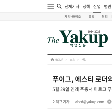
전체기사
정책
산업
병원
제약·바이오
유통
뷰티
HOME
>
뉴스
>
산업
푸이그, 에스티 로더와
5월 29일 연례 주총서 마르크 
이덕규 기자
abcd@yakup.com