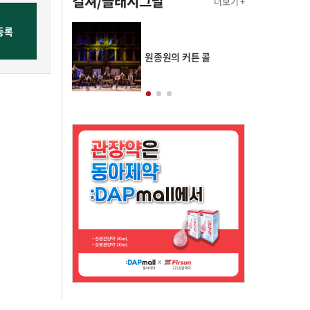
컬쳐/클래시그널
더보기 +
의 클래스토리
원종원의 커튼 콜