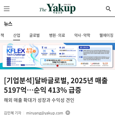
뉴스
정책
산업
글로벌
병원·의료
약사·약학
웰에이징
[기업분석]달바글로벌, 2025년 매출
5197억…순익 413% 급증
해외 매출 확대가 성장과 수익성 견인
김민혜 기자
minyang@yakup.com
│