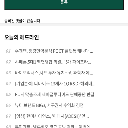
등록된 댓글이 없습니다.
오늘의 헤드라인
01
수젠텍, 정량면역분석 POCT 플랫폼 캐나다 ...
02
샤페론,5대1 액면병합 의결.."5개 파이프라...
03
바이오넥서스,시드 투자 유치…AI 과학자 에...
04
[기업분석] 디바이스 13개사 1Q R&D·해외매...
05
EU서 맞춤조제 세마글루타이드 판매중단 판결
06
뷰티 브랜드 BIG3, 서구권서 수익화 경쟁
07
[영상] 한미사이언스, '아데시(ADESII)' 앞...
08
듀피젠트·넴루비오 광고 공방 격화…이번엔 ...