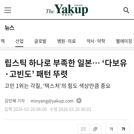
뉴스
정책
산업
글로벌
병원·의료
약사·약학
웰에이징
립스틱 하나로 부족한 일본… ‘다보유
·고빈도’ 패턴 뚜렷
고민 1위는 각질, ‘텍스처’의 힘도 색상만큼 중요
김민혜 기자
minyang@yakup.com
│
입력 2026-03-26 06:00 수정 2026.03.26 06:01