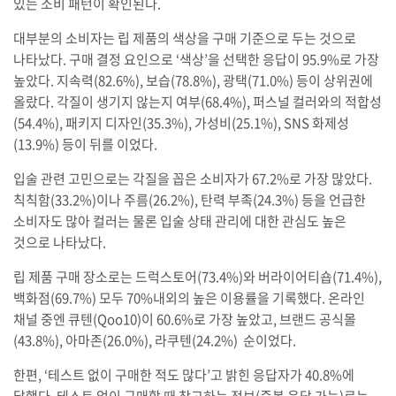
있는 소비 패턴이 확인된다.
대부분의 소비자는 립 제품의 색상을 구매 기준으로 두는 것으로
나타났다. 구매 결정 요인으로 ‘색상’을 선택한 응답이 95.9%로 가장
높았다. 지속력(82.6%), 보습(78.8%), 광택(71.0%) 등이 상위권에
올랐다. 각질이 생기지 않는지 여부(68.4%), 퍼스널 컬러와의 적합성
(54.4%), 패키지 디자인(35.3%), 가성비(25.1%), SNS 화제성
(13.9%) 등이 뒤를 이었다.
입술 관련 고민으로는 각질을 꼽은 소비자가 67.2%로 가장 많았다.
칙칙함(33.2%)이나 주름(26.2%), 탄력 부족(24.3%) 등을 언급한
소비자도 많아 컬러는 물론 입술 상태 관리에 대한 관심도 높은
것으로 나타났다.
립 제품 구매 장소로는 드럭스토어(73.4%)와 버라이어티숍(71.4%),
백화점(69.7%) 모두 70%내외의 높은 이용률을 기록했다. 온라인
채널 중엔 큐텐(Qoo10)이 60.6%로 가장 높았고, 브랜드 공식몰
(43.8%), 아마존(26.0%), 라쿠텐(24.2%) 순이었다.
한편, ‘테스트 없이 구매한 적도 많다’고 밝힌 응답자가 40.8%에
달했다. 테스트 없이 구매할 때 참고하는 정보(중복 응답 가능)로는