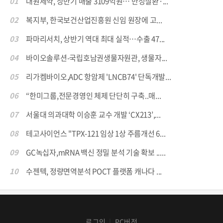
01
대원제약, 상반기 매출 3109억원… 만성질환·...
02
복지부, 한국보건산업진흥원 신임 원장에 고...
03
파마리서치, 상반기 역대 최대 실적…수출 47...
04
바이오솔루션-국립호남권생물자원관, 생물자...
05
리가켐바이오,ADC 항암제 'LNCB74' 단독개발...
06
“한미그룹,전문경영인 체제 단단히 구축..매...
07
서울대 의과대학 이승훈 교수 개발 ‘CX213’,...
08
테고사이언스 "TPX-121 임상 1상 주름개선 6...
09
GC녹십자,mRNA 백신 정밀 분석 기술 확보 .....
10
수젠텍, 정량면역분석 POCT 플랫폼 캐나다 ...
로그인
PC버전
│