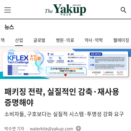
뉴스
정책
산업
글로벌
병원·의료
약사·약학
웰에이징
패키징 전략, 실질적인 감축·재사용
증명해야
소비자들, 구호보다는 실질적 시스템·투명성 강화 요구
박수연 기자
waterkite@yakup.com
│