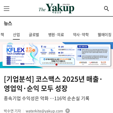
뉴스
정책
산업
글로벌
병원·의료
약사·약학
웰에이징
[기업분석] 코스맥스 2025년 매출·
영업익·순익 모두 성장
종속기업 수익성은 악화 …116억 순손실 기록
박수연 기자
waterkite@yakup.com
│