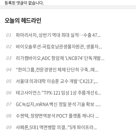
등록된 댓글이 없습니다.
오늘의 헤드라인
01
파마리서치, 상반기 역대 최대 실적…수출 47...
02
바이오솔루션-국립호남권생물자원관, 생물자...
03
리가켐바이오,ADC 항암제 'LNCB74' 단독개발...
04
“한미그룹,전문경영인 체제 단단히 구축..매...
05
서울대 의과대학 이승훈 교수 개발 ‘CX213’,...
06
테고사이언스 "TPX-121 임상 1상 주름개선 6...
07
GC녹십자,mRNA 백신 정밀 분석 기술 확보 .....
08
수젠텍, 정량면역분석 POCT 플랫폼 캐나다 ...
09
샤페론,5대1 액면병합 의결.."5개 파이프라...