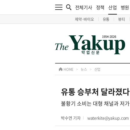
전체기사
정책
산업
병원
제약·바이오
유통
뷰티
HOME
>
뉴스
>
산업
유통 승부처 달라졌다
불황기 소비는 대형 채널과 저
박수연 기자
waterkite@yakup.com