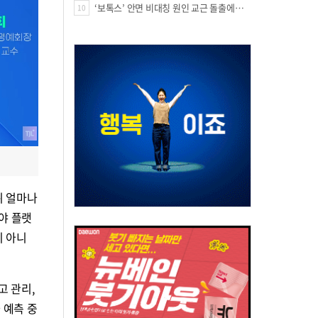
‘보톡스’ 안면 비대칭 원인 교근 돌출에도 사용?
10
뒤 얼마나
야 플랫
이 아니
고 관리,
 예측 중