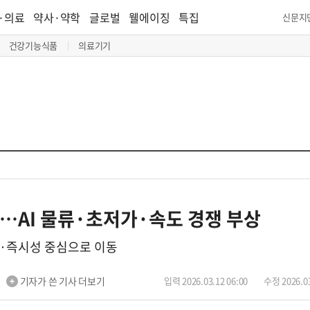
·의료
약사·약학
글로벌
웰에이징
특집
신문지
건강기능식품
의료기기
…AI 물류·초저가·속도 경쟁 부상
가·즉시성 중심으로 이동
기자가 쓴 기사 더보기
입력 2026.03.12 06:00
수정 2026.03