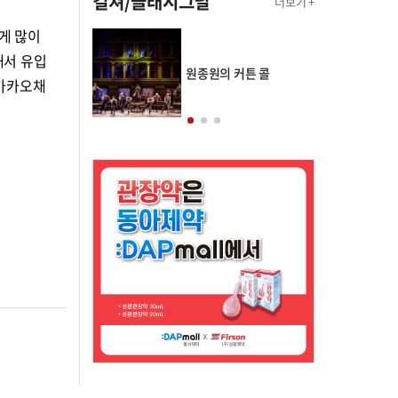
컬쳐/클래시그널
더보기 +
싸게 많이
해서 유입
의 클래스토리
원종원의 커튼 콜
 카카오채