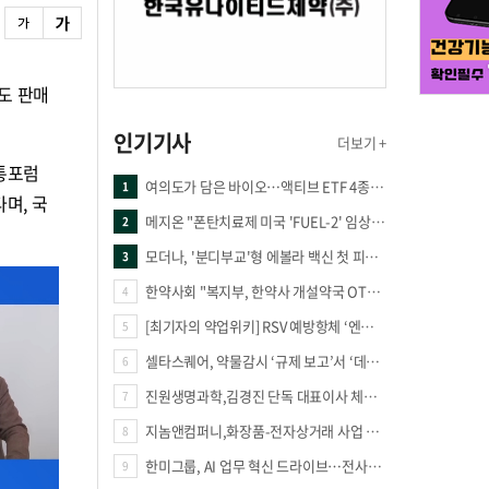
도 판매
인기기사
더보기 +
통포럼
여의도가 담은 바이오…액티브 ETF 4종의 선택은
1
며, 국
메지온 "폰탄치료제 미국 'FUEL-2' 임상 프로토콜 영국 승인"
2
모더나, '분디부교'형 에볼라 백신 첫 피험자 접종
3
한약사회 "복지부, 한약사 개설약국 OTC 공급 방해 더는 방관 말아야"
4
[최기자의 약업위키] RSV 예방항체 ‘엔플론시아’
5
셀타스퀘어, 약물감시 ‘규제 보고’서 ‘데이터 의사결정’으로 "PVX 전환 요구 커진다"
6
진원생명과학,김경진 단독 대표이사 체제 돌입
7
지놈앤컴퍼니,화장품-전자상거래 사업 진출
8
한미그룹, AI 업무 혁신 드라이브…전사적 AI 활용 문화 구축
9