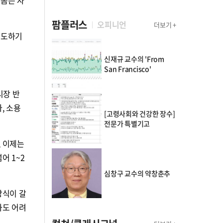
팜플러스
오피니언
더보기 +
시도하기
신재규 교수의 'From
San Francisco'
시장 반
, 소용
[고령사회와 건강한 장수]
전문가 특별기고
, 이제는
어 1~2
심창구 교수의 약창춘추
방식이 갈
화도 어려