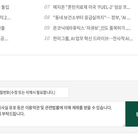
07
 돌입
메지온 "폰탄치료제 미국 'FUEL-2' 임상 프...
08
 2...
"동네 보건소부터 응급실까지"… 정부, 'AI ...
09
진출
온코닉테라퓨틱스 ‘자큐보’,인도 품목허가.....
10
...
한미그룹, AI 업무 혁신 드라이브…전사적 AI...