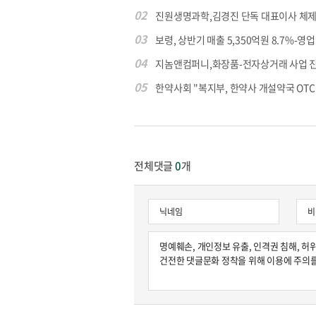
02
진원생명과학,김경진 단독 대표이사 체제
03
보령, 상반기 매출 5,350억원 8.7%-영업익
04
지놈앤컴퍼니,화장품-전자상거래 사업 
05
한약사회 "복지부, 한약사 개설약국 OTC 공
전체댓글
0
개