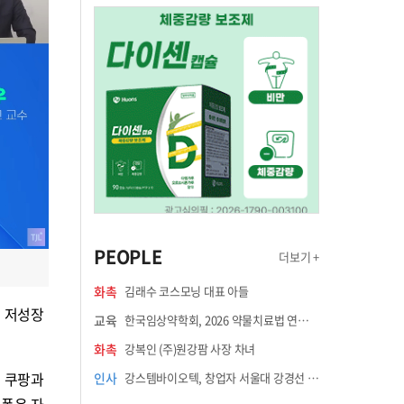
PEOPLE
더보기 +
화촉
김래수 코스모닝 대표 아들
기 저성장
교육
한국임상약학회, 2026 약물치료법 연수강좌 8월 21일 개최
화촉
강복인 (주)원강팜 사장 차녀
선 쿠팡과
인사
강스템바이오텍, 창업자 서울대 강경선 교수 최고과학책임자 선임
랫폼은 자