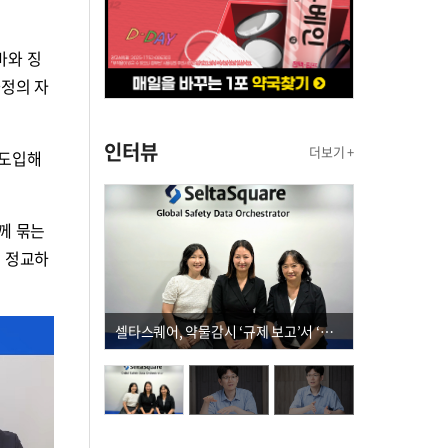
바와 징
과정의 자
인터뷰
더보기 +
 도입해
께 묶는
더 정교하
셀타스퀘어, 약물감시 ‘규제 보고’서 ‘데이터 의사결정’으로 "PVX 전환 요구 커진다"