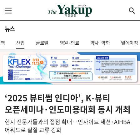
뉴스
정책
산업
글로벌
병원·의료
약사·약학
웰에이징
‘2025 뷰티썸 인디아’, K-뷰티
오픈세미나·인도미용대회 동시 개최
현지 전문가들과의 접점 확대…인사이트 세션·AIHBA
어워드로 실질 교류 강화