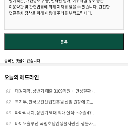
등록된 댓글이 없습니다.
오늘의 헤드라인
01
대원제약, 상반기 매출 3109억원… 만성질환·...
02
복지부, 한국보건산업진흥원 신임 원장에 고...
03
파마리서치, 상반기 역대 최대 실적…수출 47...
04
바이오솔루션-국립호남권생물자원관, 생물자...