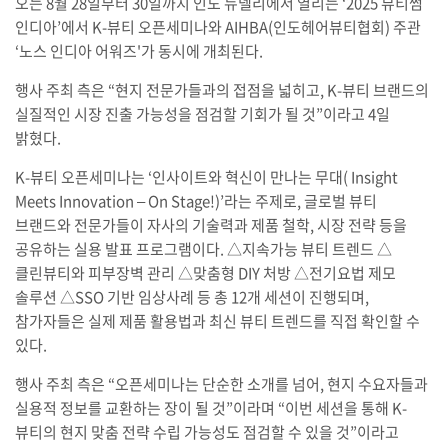
오는 8월 28일부터 30일까지 인도 뉴델리에서 열리는 ‘2025 뷰티썸
인디아’에서 K-뷰티 오픈세미나와 AIHBA(인도헤어뷰티협회) 주관
‘노스 인디아 어워즈'가 동시에 개최된다.
행사 주최 측은 “현지 전문가들과의 접점을 넓히고, K-뷰티 브랜드의
실질적인 시장 진출 가능성을 점검할 기회가 될 것”이라고 4일
밝혔다.
K-뷰티 오픈세미나는 ‘인사이트와 혁신이 만나는 무대( Insight
Meets Innovation – On Stage!)’라는 주제로, 글로벌 뷰티
브랜드와 전문가들이 자사의 기술력과 제품 철학, 시장 전략 등을
공유하는 실용 발표 프로그램이다. △지속가능 뷰티 트렌드 △
클린뷰티와 피부장벽 관리 △맞춤형 DIY 처방 △전기요법 제모
솔루션 △SSO 기반 임상사례 등 총 12개 세션이 진행되며,
참가자들은 실제 제품 활용법과 최신 뷰티 트렌드를 직접 확인할 수
있다.
행사 주최 측은 “오픈세미나는 단순한 소개를 넘어, 현지 수요자들과
실용적 정보를 교환하는 장이 될 것”이라며 “이번 세션을 통해 K-
뷰티의 현지 맞춤 전략 수립 가능성도 점검할 수 있을 것”이라고