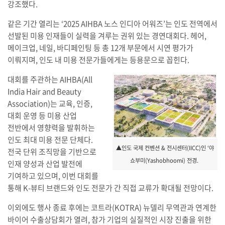
강조했다.
같은 기간 열리는 ‘2025 AIHBA 노스 인디아 어워즈’는 인도 전역에서
선발된 미용 인재들이 실력을 겨루는 권위 있는 경연대회다. 헤어,
메이크업, 네일, 바디페인팅 등 총 12개 부문에서 시연 평가가
이뤄지며, 인도 내 미용 전문가들에게는 등용문으로 꼽힌다.
대회를 주관하는 AIHBA(All
India Hair and Beauty
Association)는 교육, 인증,
대회 운영 등 미용 산업
전반에서 영향력을 발휘하는
인도 최대 미용 전문 단체다.
▲인도 국제 컨벤션 & 전시센터(IICC)인 ‘야
전국 단위 조직망을 기반으로
쇼부미(Yashobhoomi) 전경.
인재 양성과 산업 발전에
기여하고 있으며, 이번 대회를
통해 K-뷰티 브랜드와 인도 전문가 간 직접 교류가 확대될 전망이다.
이외에도 행사 종료 후에는 코트라(KOTRA) 뉴델리 무역관과 연계한
바이어 수출상담회가 열려, 참가 기업의 실질적인 시장 진출을 위한