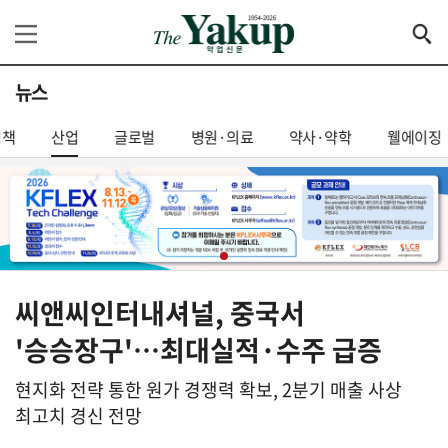
뉴스
정책
산업
글로벌
병원·의료
약사·약학
웰에이징
씨앤씨인터내셔널, 중국서
'승승장구'…최대실적·수주 급증
현지화 전략 통한 원가 경쟁력 확보, 2분기 매출 사상
최고치 경신 전망