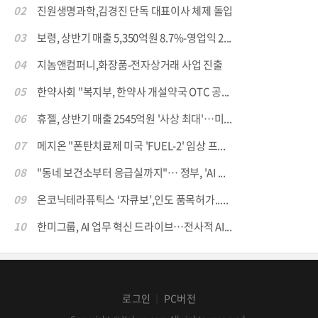
02
진원생명과학,김경진 단독 대표이사 체제 돌입
03
보령, 상반기 매출 5,350억원 8.7%-영업익 2...
04
지놈앤컴퍼니,화장품-전자상거래 사업 진출
05
한약사회 "복지부, 한약사 개설약국 OTC 공...
06
휴젤, 상반기 매출 2545억원 '사상 최대'…미...
07
메지온 "폰탄치료제 미국 'FUEL-2' 임상 프...
08
"동네 보건소부터 응급실까지"… 정부, 'AI ...
09
온코닉테라퓨틱스 ‘자큐보’,인도 품목허가.....
10
한미그룹, AI 업무 혁신 드라이브…전사적 AI...
로그인
PC버전
│