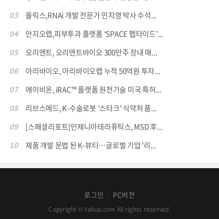
03
올릭스,RNAi 개발 전문가 민지영 박사 수석...
04
안지오랩,피부투과 플랫폼 ‘SPACE 펩타이드’...
05
오리엔트, 오리엔트바이오 300만주 장내 매...
06
아리바이오, 아리바이오랩 누적 50억원 투자...
07
에이비온, iRAC™ 플랫폼 원천기술 미국 특허...
08
리브스메드, K-수술로봇 '스타크' 식약처 품...
09
[스페셜리포트]인제니아테라퓨틱스, MSD 후...
10
제품 개발 문법 된 K-뷰티…글로벌 기업 '리...
로그인
PC버전
│
Copyright © Yakup.com All rights reserved.