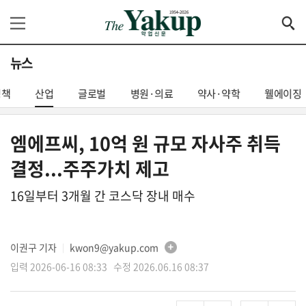
뉴스
정책
산업
글로벌
병원·의료
약사·약학
웰에이징
엠에프씨, 10억 원 규모 자사주 취득
결정...주주가치 제고
16일부터 3개월 간 코스닥 장내 매수
이권구 기자
kwon9@yakup.com
│
입력 2026-06-16 08:33 수정 2026.06.16 08:37