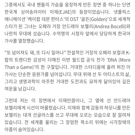
그중에서도 국내 팬들의 가슴을 웅장하게 만든 장면 중 하나는 단연
한국계 싱어송라이터 이재(EJAE)의 등장이었습니다. 넷플릭스
애니메이션 '케이팝 데몬 헌터스'의 OST '골든(Golden)'으로 세계적
스타가 된 그녀는 오페라 거장 안드레아 보첼리(Andrea Bocelli)와
나란히 무대에 섰습니다. 수억명의 시청자 앞에서 당당하게 한국어
가사를 열창했습니다.
"또 넘어져도 돼, 또 다시 일어나" 전설적인 거장의 오페라 보컬과 K-
팝의 트렌디한 감성이 더해진 이번 월드컵 공식 찬가 'DNA (More
Than a Game)'의 한 구절입니다. 거대한 스타디움에 울려 퍼진 이
가사는 단순한 응원가를 넘어섭니다. 무대 위에 선 두 아티스트의 삶,
그리고 생명과학이 마주한 거대한 도전과도 묘하게 닮아있어 깊은
여운을 남깁니다.
그런데 저는 이 장면에서 이재만큼이나, 그 옆에 선 안드레아
보첼리에게 시선이 머물렀습니다. 이재와 함께 감동의 하모니를 만든
보첼리는 대개 선글라스를 쓰고 무대에 오르는 모습으로 잘 알려져
있습니다. 전 세계를 울리는 그 장엄한 목소리 뒤에는 시각장애의
아픔이 숨어있습니다.