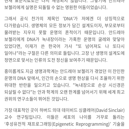
현재 표준치료로는 다시 재생되지 않습니다. 그렇기에 안드레아
보첼리에게 실명은 되돌릴 수 없는 영원한 어둠이었습니다.
그래서 공식 찬가의 제목인 'DNA'가 저에겐 더 상징적으로
다가왔습니다. 생명체의 모든 정보가 담긴 설계도이자, 부모로부터
물려받는 지우지 못할 운명의 흔적이기 때문입니다. 안드레아
보첼리에게 DNA가 녹내장이라는 가혹한 운명의 굴레와 맞닿아
있었다면, 이재가 쓴 한국어 가사 "또 넘어져도 나 또다시
일어나"라는 구절은 다른 의미로 들립니다. 고장 난 생명의 설계도에
정면으로 맞서는 인류의 도전 정신을 보여주기 때문입니다.
흥미롭게도 지금 생명과학계는 안드레아 보첼리가 겪었던 이 잔인한
운명의 DNA 앞에서, 인간의 손으로 생명 현상을 다시 조율하기 위한
위대한 반란을 일으키고 있습니다. "녹내장으로 손상 시신경은
되살릴 수 없다"는 안과 학계의 오랜 한계를 넘어서기 위해 세계 최고
권위의 연구소들이 뛰어든 것입니다.
가장 대표적인 곳이 하버드 의대 데이비드 싱클레어(David Sinclair)
교수 연구팀입니다. 이들은 세포의 나이를 거꾸로 돌리는
‘후성유전적 재프로그래밍(Epigenetic Reprogramming)’ 기술을