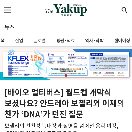
뉴스
정책
산업
글로벌
병원·의료
약사·약학
웰에이징
[바이오 멀티버스] 월드컵 개막식
보셨나요? 안드레아 보첼리와 이재의
찬가 ‘DNA’가 던진 질문
보첼리의 선천성 녹내장과 실명을 넘어선 음악 여정,