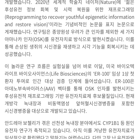
개발했습니다. 2020년 세계적 학술지 네이처(Nature)에 ‘젊은
후성유전 정보 회복 및 시력 복원을 위한 재프로그래밍
(Reprogramming to recover youthful epigenetic information
and restore vision)’이라는 기념비적인 논문을 표지 논문으로
게재했습니다. 연구팀은 종양원성 우려가 큰 인자를 제외한 세 가지
야마나카 인자(OSK)를 유전자치료 방식으로 발현시켰습니다. 이를
통해 손상된 생쥐의 시신경을 재생하고 시각 기능을 회복시키는 데
성공했습니다.
이 놀라운 연구 흐름은 실험실을 넘어 바로 이달, 미국 바이오텍
라이프 바이오사이언스(Life Biosciences)의 ‘ER-100’ 임상 1상 첫
환자 투여로 인간 대상 검증 단계에 들어섰습니다. ER-100은
아데노부속바이러스(AAV) 벡터를 통해 OSK 인자를 발현시키는
후성유전적 재프로그래밍 기반 유전자치료제 후보물질입니다. 현재
개방각 녹내장과 비동맥염성 앞허혈시신경병증을 포함한
시신경병증을 대상으로 개발되고 있습니다.
안드레아 보첼리가 겪은 선천성 녹내장 분야에서도 CYP1B1 등 원인
유전자 연구가 축적되고 있습니다. 아직 이를 겨냥한 유전자치료가
임상적으로 확립됐다고 말하기는 어렵습니다. 다만 고장 난 유전자와