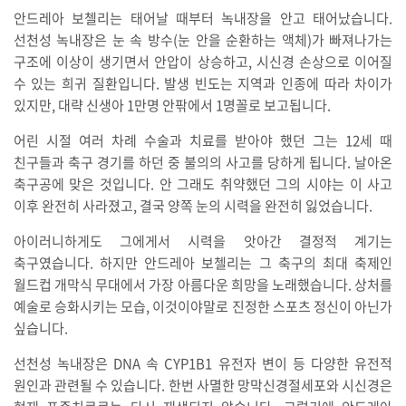
안드레아 보첼리는 태어날 때부터 녹내장을 안고 태어났습니다.
선천성 녹내장은 눈 속 방수(눈 안을 순환하는 액체)가 빠져나가는
구조에 이상이 생기면서 안압이 상승하고, 시신경 손상으로 이어질
수 있는 희귀 질환입니다. 발생 빈도는 지역과 인종에 따라 차이가
있지만, 대략 신생아 1만명 안팎에서 1명꼴로 보고됩니다.
어린 시절 여러 차례 수술과 치료를 받아야 했던 그는 12세 때
친구들과 축구 경기를 하던 중 불의의 사고를 당하게 됩니다. 날아온
축구공에 맞은 것입니다. 안 그래도 취약했던 그의 시야는 이 사고
이후 완전히 사라졌고, 결국 양쪽 눈의 시력을 완전히 잃었습니다.
아이러니하게도 그에게서 시력을 앗아간 결정적 계기는
축구였습니다. 하지만 안드레아 보첼리는 그 축구의 최대 축제인
월드컵 개막식 무대에서 가장 아름다운 희망을 노래했습니다. 상처를
예술로 승화시키는 모습, 이것이야말로 진정한 스포츠 정신이 아닌가
싶습니다.
선천성 녹내장은 DNA 속 CYP1B1 유전자 변이 등 다양한 유전적
원인과 관련될 수 있습니다. 한번 사멸한 망막신경절세포와 시신경은