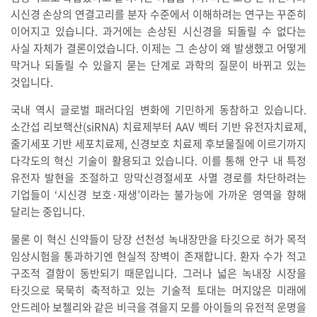
시신경 손상의 연결고리를 분자 수준에서 이해하려는 연구는 꾸준히
이어지고 있습니다. 과거에는 손상된 시신경을 되돌릴 수 없다는
사실 자체가 결론이었습니다. 이제는 그 손상이 왜 발생했고 어떻게
막거나 되돌릴 수 있을지 묻는 단계로 과학의 질문이 바뀌고 있는
것입니다.
국내 역시 글로벌 패러다임 변화에 기민하게 동참하고 있습니다.
소간섭 리보핵산(siRNA) 치료제부터 AAV 벡터 기반 유전자치료제,
줄기세포 기반 세포치료제, 신경보호 치료제 후보물질에 이르기까지
다각도의 혁신 기술이 활용되고 있습니다. 이를 통해 안구 내 특정
유전자 발현을 조절하고 망막신경절세포 사멸 경로를 차단하려는
기업들이 ‘시신경 보호·재생’이라는 불가능에 가까운 영역을 향해
달리는 중입니다.
물론 이 혁신 신약들이 당장 선천성 녹내장만을 타깃으로 허가 목적
임상시험을 통과하기엔 현실적 장벽이 존재합니다. 환자 수가 적고
구조적 결함이 동반되기 때문입니다. 그러나 넓은 녹내장 시장을
타깃으로 묵묵히 축적하고 있는 기술적 토대는 머지않은 미래에
안드레아 보첼리와 같은 비극을 겪을지 모를 아이들의 유전적 운명을