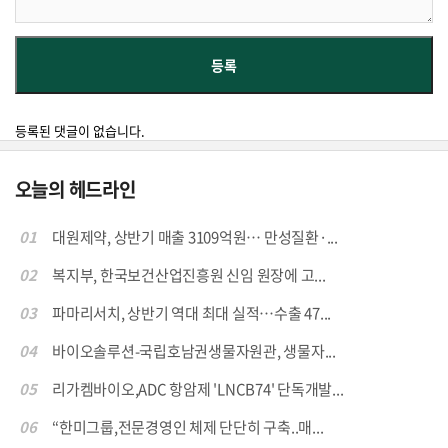
등록된 댓글이 없습니다.
오늘의 헤드라인
01
대원제약, 상반기 매출 3109억원… 만성질환·...
02
복지부, 한국보건산업진흥원 신임 원장에 고...
03
파마리서치, 상반기 역대 최대 실적…수출 47...
04
바이오솔루션-국립호남권생물자원관, 생물자...
05
리가켐바이오,ADC 항암제 'LNCB74' 단독개발...
06
“한미그룹,전문경영인 체제 단단히 구축..매...