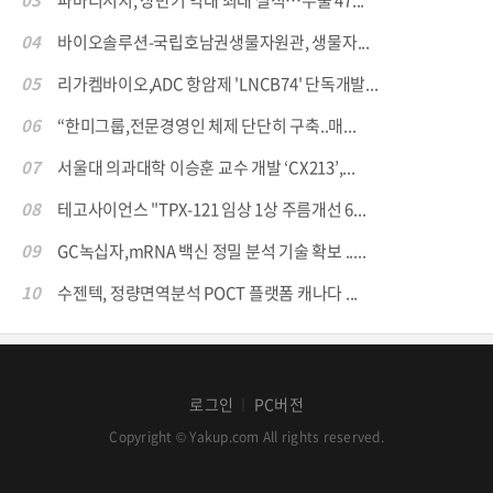
03
파마리서치, 상반기 역대 최대 실적…수출 47...
04
바이오솔루션-국립호남권생물자원관, 생물자...
05
리가켐바이오,ADC 항암제 'LNCB74' 단독개발...
06
“한미그룹,전문경영인 체제 단단히 구축..매...
07
서울대 의과대학 이승훈 교수 개발 ‘CX213’,...
08
테고사이언스 "TPX-121 임상 1상 주름개선 6...
09
GC녹십자,mRNA 백신 정밀 분석 기술 확보 .....
10
수젠텍, 정량면역분석 POCT 플랫폼 캐나다 ...
로그인
PC버전
│
Copyright © Yakup.com All rights reserved.