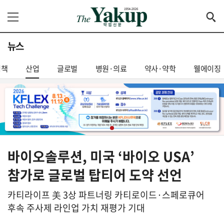
뉴스
정책
산업
글로벌
병원·의료
약사·약학
웰에이징
바이오솔루션, 미국 ‘바이오 USA’
참가로 글로벌 탑티어 도약 선언
카티라이프 美 3상 파트너링 카티로이드·스페로큐어
후속 주사제 라인업 가치 재평가 기대