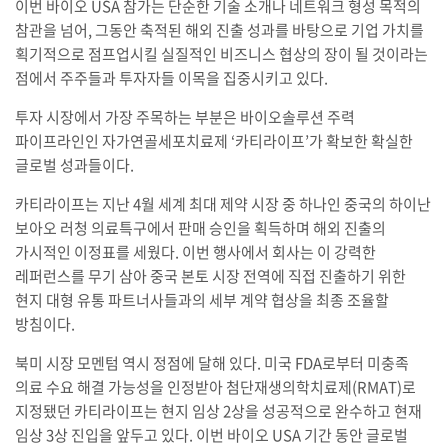
이번 바이오 USA 참가는 단순한 기술 소개나 네트워크 형성 목적의
참관을 넘어, 그동안 축적된 해외 진출 성과를 바탕으로 기업 가치를
획기적으로 점프업시킬 실질적인 비즈니스 협상의 장이 될 것이라는
점에서 주주들과 투자자들 이목을 집중시키고 있다.
투자 시장에서 가장 주목하는 부분은 바이오솔루션 주력
파이프라인인 자가연골세포치료제 ‘카티라이프’가 확보한 확실한
글로벌 성과들이다.
카티라이프는 지난 4월 세계 최대 제약 시장 중 하나인 중국의 하이난
보아오 러청 의료특구에서 판매 승인을 획득하며 해외 진출의
가시적인 이정표를 세웠다. 이번 행사에서 회사는 이 강력한
레퍼런스를 무기 삼아 중국 본토 시장 전역에 직접 진출하기 위한
현지 대형 유통 파트너사들과의 세부 계약 협상을 최종 조율할
방침이다.
북미 시장 모멘텀 역시 정점에 달해 있다. 미국 FDA로부터 미충족
의료 수요 해결 가능성을 인정받아 첨단재생의학치료제(RMAT)로
지정됐던 카티라이프는 현지 임상 2상을 성공적으로 완수하고 현재
임상 3상 진입을 앞두고 있다. 이번 바이오 USA 기간 동안 글로벌