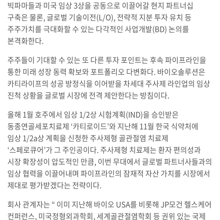
빅파마들과 미국 임상 3상을 공동으로 이끌어갈 현지 파트너십
구축은 물론, 글로벌 기술이전(L/O), 전략적 지분 투자 유치 등
주주가치를 극대화할 수 있는 다각적인 사업개발(BD) 논의를
본격화한다.
주주들이 기대할 수 있는 또 다른 투자 포인트는 후속 파이프라인을
통한 미래 성장 동력 확보와 포트폴리오 다변화다. 바이오솔루션은
카티라이프의 성공 방정식을 이어받을 차세대 주사제 라인업의 임상
진척 상황을 글로벌 시장에 전격 제안한다는 방침이다.
올해 1월 호주에서 임상 1/2상 시험계획(IND)을 승인받은
동종연골세포치료제 ‘카티로이드’와 지난해 11월 한국 식약처에
임상 1/2a상 계획을 신청한 주사제형 골관절염 치료제
‘스페로큐어’가 그 주인공이다. 주사제형 치료제는 환자 편의성과
시장 확장성이 압도적인 만큼, 이번 무대에서 글로벌 파트너사들과의
임상 협력을 이끌어내며 파이프라인의 잠재적 자산 가치를 시장에서
제대로 평가받겠다는 전략이다.
회사 관계자는 “ 이미 지난해 바이오 USA를 비롯해 JP모건 헬스케어
컨퍼런스, 미국정형외과학회, 세계골관절염학회 등 권위 있는 국제