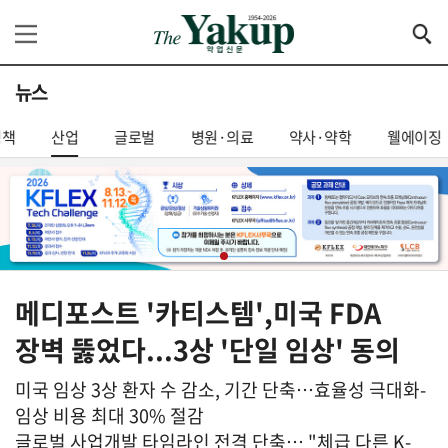
뉴스
정책
산업
글로벌
병원·의료
약사·약학
웰에이징
메디포스트 '카티스템',미국 FDA
장벽 뚫었다...3상 '단일 임상' 동의
미국 임상 3상 환자 수 감소, 기간 단축…효율성 극대화-
임상 비용 최대 30% 절감
글로벌 사업개발 타임라인 전격 단축… "체급 다른 K-