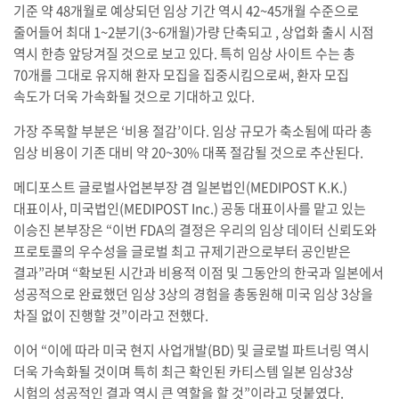
기준 약 48개월로 예상되던 임상 기간 역시 42~45개월 수준으로
줄어들어 최대 1~2분기(3~6개월)가량 단축되고 , 상업화 출시 시점
역시 한층 앞당겨질 것으로 보고 있다. 특히 임상 사이트 수는 총
70개를 그대로 유지해 환자 모집을 집중시킴으로써, 환자 모집
속도가 더욱 가속화될 것으로 기대하고 있다.
가장 주목할 부분은 ‘비용 절감’이다. 임상 규모가 축소됨에 따라 총
임상 비용이 기존 대비 약 20~30% 대폭 절감될 것으로 추산된다.
메디포스트 글로벌사업본부장 겸 일본법인(MEDIPOST K.K.)
대표이사, 미국법인(MEDIPOST Inc.) 공동 대표이사를 맡고 있는
이승진 본부장은 “이번 FDA의 결정은 우리의 임상 데이터 신뢰도와
프로토콜의 우수성을 글로벌 최고 규제기관으로부터 공인받은
결과”라며 “확보된 시간과 비용적 이점 및 그동안의 한국과 일본에서
성공적으로 완료했던 임상 3상의 경험을 총동원해 미국 임상 3상을
차질 없이 진행할 것”이라고 전했다.
이어 “이에 따라 미국 현지 사업개발(BD) 및 글로벌 파트너링 역시
더욱 가속화될 것이며 특히 최근 확인된 카티스템 일본 임상3상
시험의 성공적인 결과 역시 큰 역할을 할 것”이라고 덧붙였다.