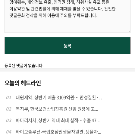
등록된 댓글이 없습니다.
오늘의 헤드라인
01
대원제약, 상반기 매출 3109억원… 만성질환·...
02
복지부, 한국보건산업진흥원 신임 원장에 고...
03
파마리서치, 상반기 역대 최대 실적…수출 47...
04
바이오솔루션-국립호남권생물자원관, 생물자...