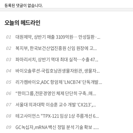
등록된 댓글이 없습니다.
오늘의 헤드라인
01
대원제약, 상반기 매출 3109억원… 만성질환·...
02
복지부, 한국보건산업진흥원 신임 원장에 고...
03
파마리서치, 상반기 역대 최대 실적…수출 47...
04
바이오솔루션-국립호남권생물자원관, 생물자...
05
리가켐바이오,ADC 항암제 'LNCB74' 단독개발...
06
“한미그룹,전문경영인 체제 단단히 구축..매...
07
서울대 의과대학 이승훈 교수 개발 ‘CX213’,...
08
테고사이언스 "TPX-121 임상 1상 주름개선 6...
09
GC녹십자,mRNA 백신 정밀 분석 기술 확보 .....