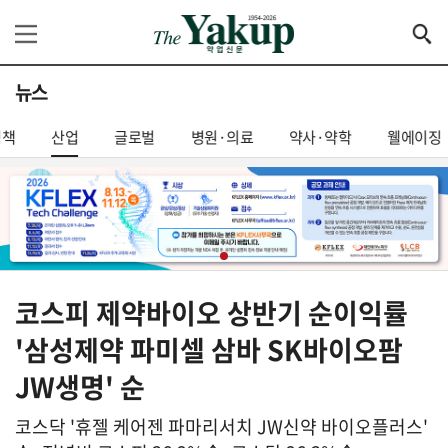
뉴스
정책
산업
글로벌
병원·의료
약사·약학
웰에이징
코스피 제약바이오 상반기 순이익률
'삼성제약 파미셀 삼바 SK바이오팜
JW생명' 순
코스닥 '휴젤 케어젠 파마리서치 JW신약 바이오플러스'