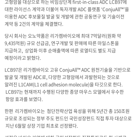
고형암을 대상으로 하는 비임상단계 first-in-class ADC LCB97에
대한 라이선스 계약과 더불어 독자개발 ADC 플랫폼 ‘ConjuAll™’을
이용한 ADC 후보물질 발굴 및 개발에 관한 공동연구 및 기술이전
계약 등 2건의 계약을 체결했다.
당시 회사는 오노약품은 리가켐바이오에 최대 7억달러(원화 약
9,435억원) 규모 선급금, 연구개발 및 판매에 따른 마일스톤을
지급하고, 상업화 이후 순매출액에 따른 로열티도 별도 지급
예정이라고 밝혔다.
LCB97은 리가켐바이오 고유 ConjuAll™ ADC 원천기술을 기반으로
발굴 및 개발된 ADC로, 다양한 고형암에서 과발현되는 것으로
알려진 L1CAM(L1 cell adhesion molecule)을 타깃으로 한다.
LCB97는 현재까지 수행된 다양한 종양 마우스 모델에서 우수한
항암 효과를 보였다.
한편 리가켐바이오는 첨단전략산업 육성을 위해 5년간 총 150조원
규모로 조성되는 정부 주도 펀드인 국민성장펀드 직접 투자 대상으로
지난 6월말 상장 기업 최초로 선정됐다.