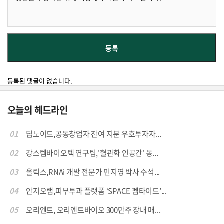
등록된 댓글이 없습니다.
오늘의 헤드라인
01
딥노이드,공동창업자 잔여 지분 우호투자자...
02
강스템바이오텍 연구팀,'혈관화 인공간' 동...
03
올릭스,RNAi 개발 전문가 민지영 박사 수석...
04
안지오랩,피부투과 플랫폼 ‘SPACE 펩타이드’...
05
오리엔트, 오리엔트바이오 300만주 장내 매...