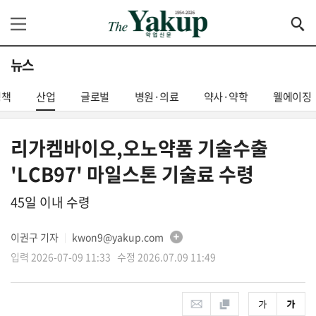
뉴스
정책
산업
글로벌
병원·의료
약사·약학
웰에이징
리가켐바이오,오노약품 기술수출
'LCB97' 마일스톤 기술료 수령
45일 이내 수령
이권구 기자
kwon9@yakup.com
│
입력 2026-07-09 11:33 수정 2026.07.09 11:49