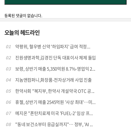
등록된 댓글이 없습니다.
오늘의 헤드라인
01
약평위, 혈우병 신약 '하임파지' 급여 적정...
02
진원생명과학,김경진 단독 대표이사 체제 돌입
03
보령, 상반기 매출 5,350억원 8.7%-영업익 2...
04
지놈앤컴퍼니,화장품-전자상거래 사업 진출
05
한약사회 "복지부, 한약사 개설약국 OTC 공...
06
휴젤, 상반기 매출 2545억원 '사상 최대'…미...
07
메지온 "폰탄치료제 미국 'FUEL-2' 임상 프...
08
"동네 보건소부터 응급실까지"… 정부, 'AI ...