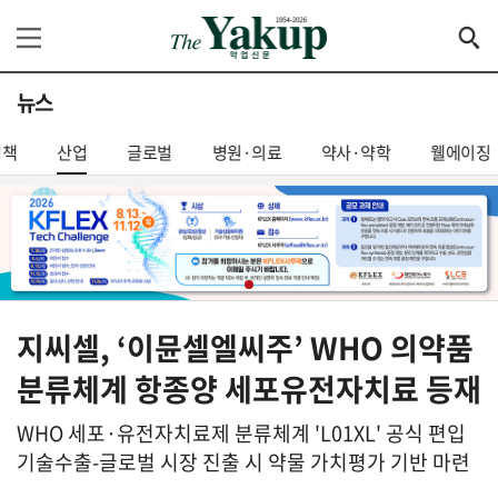
뉴스
정책
산업
글로벌
병원·의료
약사·약학
웰에이징
지씨셀, ‘이뮨셀엘씨주’ WHO 의약품
분류체계 항종양 세포유전자치료 등재
WHO 세포·유전자치료제 분류체계 'L01XL' 공식 편입
기술수출-글로벌 시장 진출 시 약물 가치평가 기반 마련