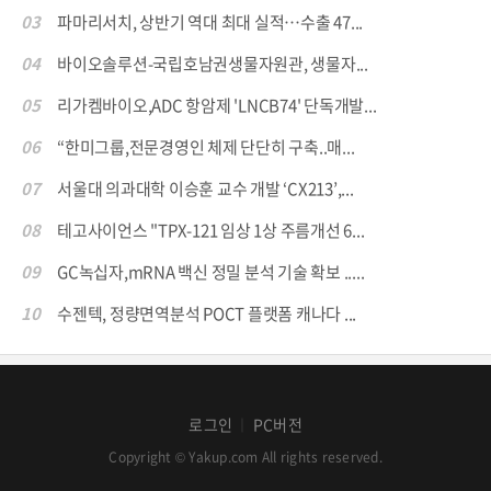
03
파마리서치, 상반기 역대 최대 실적…수출 47...
04
바이오솔루션-국립호남권생물자원관, 생물자...
05
리가켐바이오,ADC 항암제 'LNCB74' 단독개발...
06
“한미그룹,전문경영인 체제 단단히 구축..매...
07
서울대 의과대학 이승훈 교수 개발 ‘CX213’,...
08
테고사이언스 "TPX-121 임상 1상 주름개선 6...
09
GC녹십자,mRNA 백신 정밀 분석 기술 확보 .....
10
수젠텍, 정량면역분석 POCT 플랫폼 캐나다 ...
로그인
PC버전
│
Copyright © Yakup.com All rights reserved.