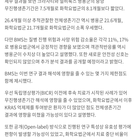
세부 결과를 보면 크라자티와 얼비툭스 병용군의 중앙
무진행생존기간은 7.5개월로 화학요법군의 8.1개월보다 짧았다.
26.4개월 이상 추적관찰한 전체생존기간 역시 병용군 21.6개월,
화학요법군 21.7개월로 화학요법군이 소폭 우세했다.
다만 BMS는 질병 진행 위험과 사망 위험 감소율은 각각 11%, 17%
로 병용요법군에서 긍정적인 경향을 보였으며 객관적반응률 역시
병용군이 수치상 더 높았다고 설명했다. 또한 새로운 안전성 신호는
확인되지 않았으며 추가 분석 결과를 공개할 예정이라고 밝혔다.
BMS는 이번 연구 결과 해석에 영향을 줄 수 있는 몇 가지 제한점도
함께 제시했다.
우선 독립영상평가(BICR) 이전에 후속 치료가 시작된 사례가 있어
무진행생존기간 해석에 영향을 줄 수 있었으며, 화학요법군에서 이후
KRAS 억제제를 투여받은 환자가 더 많았던 점도 전체생존기간
결과에 영향을 미쳤을 가능성이 있다고 설명했다.
또한 공개(Open-label) 방식으로 진행된 연구 특성상 유효성 평가에
편향이 발생할 가능성이 있었고, 화학요법군에서 치료 중단 비율이