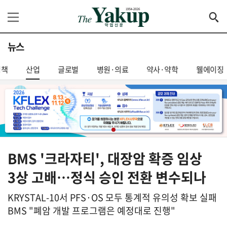
뉴스
정책
산업
글로벌
병원·의료
약사·약학
웰에이징
BMS '크라자티', 대장암 확증 임상
3상 고배…정식 승인 전환 변수되나
KRYSTAL-10서 PFS·OS 모두 통계적 유의성 확보 실패
BMS "폐암 개발 프로그램은 예정대로 진행"