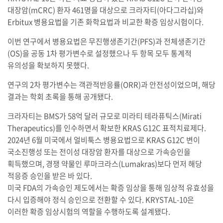
대장암(mCRC) 환자 461명을 대상으로 크라자티(아다그라십)와
Erbitux 병용요법을 기존 화학요법과 비교한 확증 임상시험이다.
이번 연구에서 병용요법은 무진행생존기간(PFS)과 전체생존기간
(OS)을 공동 1차 평가변수로 설정했으나 두 항목 모두 통계적
유의성을 확보하지 못했다.
연구의 2차 평가변수는 객관적반응률(ORR)과 안전성이었으며, 해당
결과는 학회 초록을 통해 공개됐다.
크라자티는 BMS가 58억 달러 규모로 미라티 테라퓨틱스(Mirati
Therapeutics)를 인수하면서 확보한 KRAS G12C 표적치료제다.
2024년 6월 미국에서 얼비툭스 병용요법으로 KRAS G12C 변이
국소진행성 또는 전이성 대장암 환자를 대상으로 가속승인을
획득했으며, 경쟁 약물인 루마크라스(Lumakras)보다 먼저 해당
적응증 승인을 받은 바 있다.
미국 FDA의 가속승인 제도에서는 확증 임상을 통해 임상적 유효성을
다시 입증해야 정식 승인으로 전환할 수 있다. KRYSTAL-10은
이러한 확증 임상시험의 역할을 수행하도록 설계됐다.