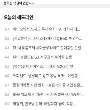
등록된 댓글이 없습니다.
오늘의 헤드라인
01
바이오넥서스,시드 투자 유치…AI 과학자 에...
02
[기업분석] 디바이스 13개사 1Q R&D·해외매...
03
EU서 맞춤조제 세마글루타이드 판매중단 판결
04
뷰티 브랜드 BIG3, 서구권서 수익화 경쟁
05
[영상] 한미사이언스, '아데시(ADESII)' 앞...
06
듀피젠트·넴루비오 광고 공방 격화…이번엔 ...
07
품절의약품 지형 변화…호흡기약 줄고 만성질...
08
RNA 치료제 판 커진다…‘지속 발현·자가증폭·...
09
약평위, 혈우병 신약 '하임파지' 급여 적정...