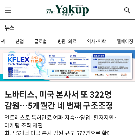
뉴스
정책
산업
글로벌
병원·의료
약사·약학
웰에이징
노바티스, 미국 본사서 또 322명
감원…5개월간 네 번째 구조조정
엔트레스토 특허만료 여파 지속…영업·환자지원·
마케팅 조직 재편
최근 5개월 미국 본사 감원 규모 572명으로 확대