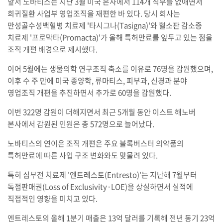
앞서 노바티스는 지난 3월 미국 본사에서 114개 직무를 없애면서
희귀질환 사업부 영업조직을 재편한 바 있다. 당시 회사는
만성골수성백혈병 치료제 '타시그나(Tasigna)'와 혈소판 감소증
치료제 '프로막타(Promacta)'가 올해 특허만료를 앞두고 있는 점을
조직 개편 배경으로 제시했다.
이어 5월에는 생물의학 연구조직 축소를 이유로 76명을 감원했으며,
이후 수 주 만에 미국 종양학, 류마티스, 피부과, 신경과 분야
영업조직 개편을 추진하면서 추가로 60명을 감원했다.
이번 322명 감원이 더해지면서 최근 5개월 동안 이스트 해노버
본사에서 감원된 인원은 총 572명으로 늘어났다.
노바티스의 연이은 조직 개편은 주요 블록버스터 의약품의
특허만료에 따른 사업 구조 변화와도 맞물려 있다.
특히 심부전 치료제 '엔트레스토(Entresto)'는 지난해 7월부터
독점판매권(Loss of Exclusivity·LOE)을 상실하면서 실적에
직접적인 영향을 미치고 있다.
엔트레스토의 올해 1분기 매출은 13억 달러를 기록해 전년 동기 23억