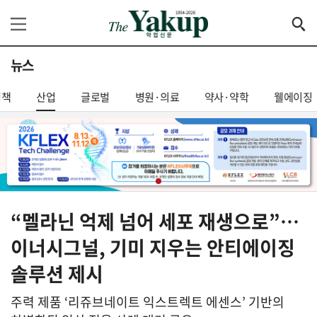
뉴스
정책
산업
글로벌
병원·의료
약사·약학
웰에이징
“멜라닌 억제 넘어 세포 재생으로”…
이너시그널, 기미 지우는 안티에이징
솔루션 제시
주력 제품 ‘리쥬브네이트 익스트렉트 에센스’ 기반의