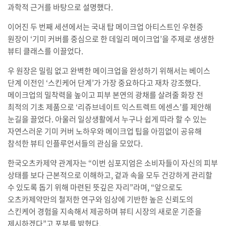
과학적 근거를 바탕으로 설명했다.
이어진 두 번째 세션에서는 국내 탑 메이크업 아티스트인 우현증
원장이 ‘기미 커버를 중심으로 한 데일리 메이크업’을 주제로 생생한
뷰티 클래스를 이끌었다.
우 원장은 밀림 없고 완벽한 메이크업을 완성하기 위해서는 베이스
단계 이전인 ‘스킨케어 단계’가 가장 중요하다고 재차 강조했다.
메이크업의 밀착력을 높이고 피부 본연의 광채를 살려줄 화장 전
최적의 기초 제품으로 ‘리쥬브네이트 익스트렉트 에센스’를 제안해
눈길을 끌었다. 아울러 일상생활에서 누구나 쉽게 따라 할 수 있는
자연스러운 기미 커버 노하우와 메이크업 팁을 아낌없이 공유해
참석한 뷰티 인플루언서들의 관심을 모았다.
한국오츠카제약 관계자는 “이번 심포지엄은 소비자들이 자신의 피부
상태를 보다 근본적으로 이해하고, 겉과 속을 모두 건강하게 관리할
수 있도록 돕기 위해 마련된 뜻깊은 자리”라며, “앞으로도
오츠카제약만의 철저한 연구와 임상에 기반한 높은 신뢰도의
스킨케어 경험을 지속해서 제공하며 뷰티 시장의 새로운 기준을
제시하겠다”고 포부를 밝혔다.