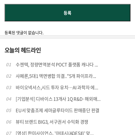
등록된 댓글이 없습니다.
오늘의 헤드라인
01
수젠텍, 정량면역분석 POCT 플랫폼 캐나다 ...
02
샤페론,5대1 액면병합 의결.."5개 파이프라...
03
바이오넥서스,시드 투자 유치…AI 과학자 에...
04
[기업분석] 디바이스 13개사 1Q R&D·해외매...
05
EU서 맞춤조제 세마글루타이드 판매중단 판결
06
뷰티 브랜드 BIG3, 서구권서 수익화 경쟁
07
[영상] 한미사이언스, '아데시(ADESII)' 앞...