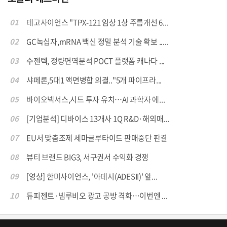
01
테고사이언스 "TPX-121 임상 1상 주름개선 6...
02
GC녹십자,mRNA 백신 정밀 분석 기술 확보 .....
03
수젠텍, 정량면역분석 POCT 플랫폼 캐나다 ...
04
샤페론,5대1 액면병합 의결.."5개 파이프라...
05
바이오넥서스,시드 투자 유치…AI 과학자 에...
06
[기업분석] 디바이스 13개사 1Q R&D·해외매...
07
EU서 맞춤조제 세마글루타이드 판매중단 판결
08
뷰티 브랜드 BIG3, 서구권서 수익화 경쟁
09
[영상] 한미사이언스, '아데시(ADESII)' 앞...
10
듀피젠트·넴루비오 광고 공방 격화…이번엔 ...