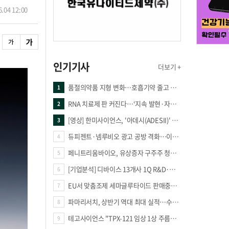
.04 12:00
인기기사
더보기 +
품절의약품 지형 변화…호흡기약 줄고 만성질환 복합제 늘었다
1
RNA 치료제 판 커진다…‘지속 발현·자가증폭·단백질 복원’ 경쟁
2
[영상] 한미사이언스, '아데시(ADESII)' 앞세워 더마 시장 판도 바꾼다
3
듀피젠트·넴루비오 광고 공방 격화…이번엔 사노피가 일부 문구 변경
4
페니트리움바이오, 유상증자 구주주 청약률 91.03% 기록
5
[기업분석] 디바이스 13개사 1Q R&D·해외매출 증가
6
EU서 맞춤조제 세마글루타이드 판매중단 판결
7
파마리서치, 상반기 역대 최대 실적…수출 47% 늘며 성장 견인
8
테고사이언스 "TPX-121 임상 1상 주름개선 66.7%·안전성 확보"
9