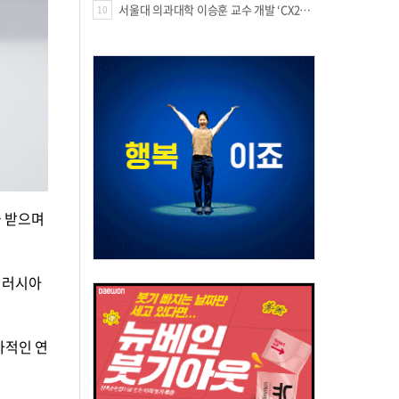
서울대 의과대학 이승훈 교수 개발 ‘CX213’, 미국 FDA 패스트트랙 지정
10
 받으며
 러시아
자적인 연