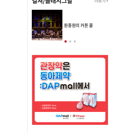
컬쳐/클래시그널
더보기 +
의 클래스토리
원종원의 커튼 콜