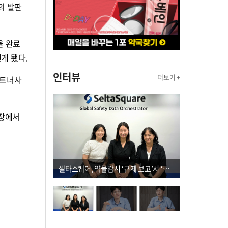
의 발판
을 완료
게 됐다.
인터뷰
더보기 +
파트너사
공장에서
셀타스퀘어, 약물감시 ‘규제 보고’서 ‘데이터 의사결정’으로 "PVX 전환 요구 커진다"