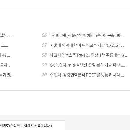
06
환·...
“한미그룹,전문경영인 체제 단단히 구축..매...
07
...
서울대 의과대학 이승훈 교수 개발 ‘CX213’,...
08
7...
테고사이언스 "TPX-121 임상 1상 주름개선 6...
09
자...
GC녹십자,mRNA 백신 정밀 분석 기술 확보 .....
10
독개발...
수젠텍, 정량면역분석 POCT 플랫폼 캐나다 ...