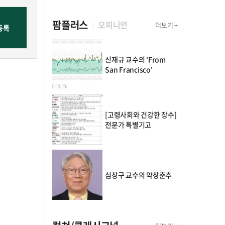
팜플러스
오피니언
더보기 +
신재규 교수의 'From
San Francisco'
[고령사회와 건강한 장수]
전문가 특별기고
심창구 교수의 약창춘추