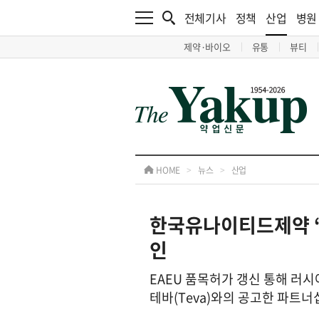
전체기사
정책
산업
병원
제약·바이오
유통
뷰티
HOME
>
뉴스
>
산업
한국유나이티드제약 ‘
인
EAEU 품목허가 갱신 통해 러
테바(Teva)와의 공고한 파트너