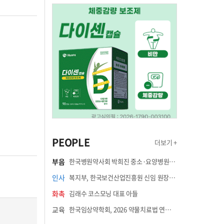
PEOPLE
더보기 +
부음
한국병원약사회 박희진 중소·요양병원이사(충청북도 청주의료원 약제팀장) 부친상
인사
복지부, 한국보건산업진흥원 신임 원장에 고상백 교수 임명
화촉
김래수 코스모닝 대표 아들
교육
한국임상약학회, 2026 약물치료법 연수강좌 8월 21일 개최