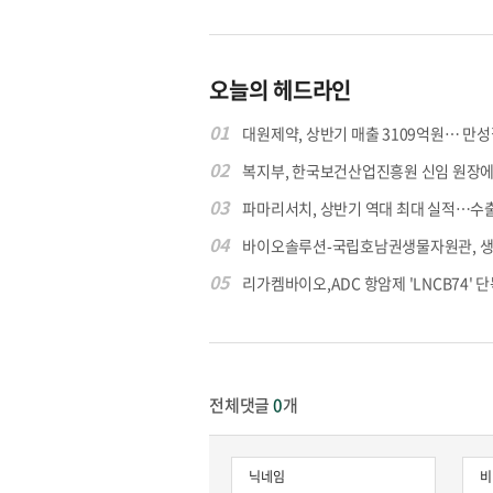
오늘의 헤드라인
01
대원제약, 상반기 매출 3109억원… 만성질
02
복지부, 한국보건산업진흥원 신임 원장에 고
03
파마리서치, 상반기 역대 최대 실적…수출 4
04
바이오솔루션-국립호남권생물자원관, 생물
05
리가켐바이오,ADC 항암제 'LNCB74' 단
전체댓글
0
개