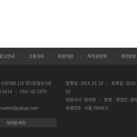
광고안내
고충처리
회원약관
저작권정책
개인정보
서초대로 115 정다운빌딩 4층
발행일 : 1954. 03. 29
등록일 : 2016. 
70-0114
FAX : 02-3270-
02
대표이사 : 함태원
발행 · 편집인 : 함
ebmaster@yakup.com
등록번호 : 서울,아04071
모바일 버전