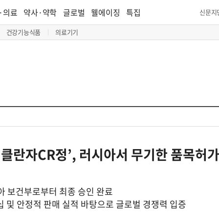
·의료
약사·약학
글로벌
웰에이징
특집
신문지
건강기능식품
의료기기
클란자CR정’, 러시아서 무기한 품목허가
시아 보건부로부터 최종 승인 완료
십 및 안정적 판매 실적 바탕으로 글로벌 경쟁력 입증