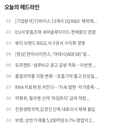
오늘의 헤드라인
01
[기업분석] 디바이스 13개사 1Q R&D·해외매...
02
EU서 맞춤조제 세마글루타이드 판매중단 판결
03
뷰티 브랜드 BIG3, 서구권서 수익화 경쟁
04
[영상] 한미사이언스, '아데시(ADESII)' 앞...
05
듀피젠트·넴루비오 광고 공방 격화…이번엔 ...
06
품절의약품 지형 변화…호흡기약 줄고 만성질...
07
RNA 치료제 판 커진다…‘지속 발현·자가증폭·...
08
약평위, 혈우병 신약 '하임파지' 급여 적정...
09
진원생명과학,김경진 단독 대표이사 체제 돌입
10
보령, 상반기 매출 5,350억원 8.7%-영업익 2...