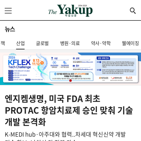
뉴스
정책
산업
글로벌
병원·의료
약사·약학
웰에이징
엔지켐생명, 미국 FDA 최초
PROTAC 항암치료제 승인 맞춰 기술
개발 본격화
K-MEDI hub·아주대와 협력..차세대 혁신신약 개발