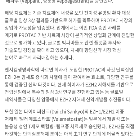
'베파누'(Veppanu, 성분명 vepdegestrant)를 승인했다.
해당 치료제는 기존 치료제에 내성을 보인 전이성 유방암 환자 대상
글로벌 임상 3상 결과를 기반으로 허가를 획득하며 PROTAC 시장의
상업화 가능성을 입증했다. 업계에서는 이번 FDA 승인 사례를
계기로 PROTAC 기반 치료제 시장이 본격적인 상업화 단계에 진입한
것으로 평가하고 있다. 글로벌 빅파마들도 관련 플랫폼 투자와
기술도입 경쟁을 확대하고 있으며, 차세대 항암신약 시장 핵심
분야로 빠르게 자리매김하는 추세다.
엔지켐생명과학에 따르면 회사가 도입한 PROTAC의 타깃 단백질인
EZH2는 암세포 증식과 사멸에 깊이 관여하는 효소로, 다양한 연구를
통해 검증된 신약 타깃이다. 현재 회이자가 EZH2 저해제를 기반으로
전립선암에서 복수의 임상 3상 연구를 진행하고 있는 등 글로벌
제약사들은 다양한 암종에서 EZH2 저해제 신약개발을 추진중이다.
또한 일본 다이이찌산쿄(Daiichi Sankyo)의 EZH1/EZH2 이중
저해제 '발레메토스타트'(Valemetostat)는 일본에서 재발성 또는
불응성 성인 T세포 백혈병·림프종 치료제로 승인됐다. EZH2를 직접
타깃하는 단백질분해제 분야는 아직 초기 연구 단계에 머물러 있다는