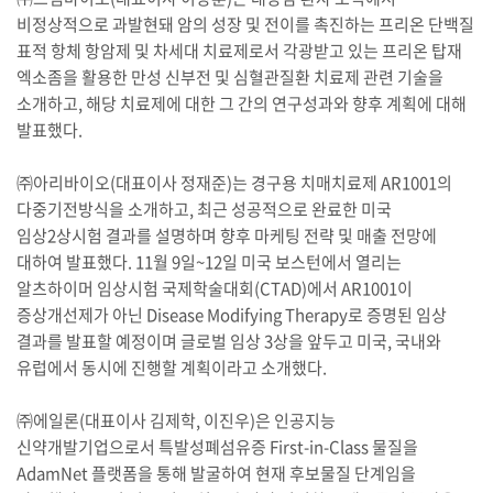
비정상적으로 과발현돼 암의 성장 및 전이를 촉진하는 프리온 단백질
표적 항체 항암제 및 차세대 치료제로서 각광받고 있는 프리온 탑재
엑소좀을 활용한 만성 신부전 및 심혈관질환 치료제 관련 기술을
소개하고, 해당 치료제에 대한 그 간의 연구성과와 향후 계획에 대해
발표했다.
㈜아리바이오(대표이사 정재준)는 경구용 치매치료제 AR1001의
다중기전방식을 소개하고, 최근 성공적으로 완료한 미국
임상2상시험 결과를 설명하며 향후 마케팅 전략 및 매출 전망에
대하여 발표했다. 11월 9일~12일 미국 보스턴에서 열리는
알츠하이머 임상시험 국제학술대회(CTAD)에서 AR1001이
증상개선제가 아닌 Disease Modifying Therapy로 증명된 임상
결과를 발표할 예정이며 글로벌 임상 3상을 앞두고 미국, 국내와
유럽에서 동시에 진행할 계획이라고 소개했다.
㈜에일론(대표이사 김제학, 이진우)은 인공지능
신약개발기업으로서 특발성폐섬유증 First-in-Class 물질을
AdamNet 플랫폼을 통해 발굴하여 현재 후보물질 단계임을