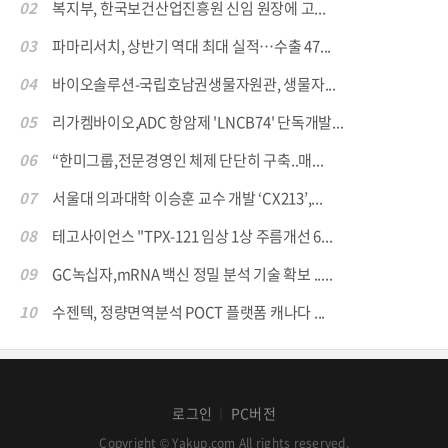
02
복지부, 한국보건산업진흥원 신임 원장에 고...
03
파마리서치, 상반기 역대 최대 실적…수출 47...
04
바이오솔루션-국립호남권생물자원관, 생물자...
05
리가켐바이오,ADC 항암제 'LNCB74' 단독개발...
06
“한미그룹,전문경영인 체제 단단히 구축..매...
07
서울대 의과대학 이승훈 교수 개발 ‘CX213’,...
08
테고사이언스 "TPX-121 임상 1상 주름개선 6...
09
GC녹십자,mRNA 백신 정밀 분석 기술 확보 .....
10
수젠텍, 정량면역분석 POCT 플랫폼 캐나다 ...
로그인
PC버전
│
Copyright © Yakup.com All rights reserved.