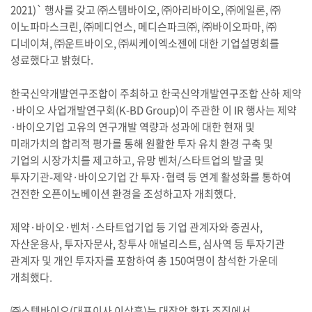
2021)` 행사를 갖고 ㈜스템바이오, ㈜아리바이오, ㈜에일론, ㈜
이노파마스크린, ㈜메디언스, 메디슨파크㈜, ㈜바이오파마, ㈜
디네이쳐, ㈜운트바이오, ㈜씨케이엑소젠에 대한 기업설명회를
성료했다고 밝혔다.
한국신약개발연구조합이 주최하고 한국신약개발연구조합 산하 제약
·바이오 사업개발연구회(K-BD Group)이 주관한 이 IR 행사는 제약
·바이오기업 고유의 연구개발 역량과 성과에 대한 현재 및
미래가치의 합리적 평가를 통해 원활한 투자 유치 환경 구축 및
기업의 시장가치를 제고하고, 유망 벤처/스타트업의 발굴 및
투자기관-제약·바이오기업 간 투자·협력 등 연계 활성화를 통하여
건전한 오픈이노베이션 환경을 조성하고자 개최했다.
제약·바이오·벤처·스타트업기업 등 기업 관계자와 증권사,
자산운용사, 투자자문사, 창투사 애널리스트, 심사역 등 투자기관
관계자 및 개인 투자자를 포함하여 총 150여명이 참석한 가운데
개최했다.
㈜스템바이오(대표이사 이상훈)는 대장암 환자 조직에서