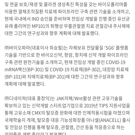
및 연골 보호/재생 및 콜라겐 생성촉진 특성을 갖는 바이오폴리머를
이용한 결체조직질환 치료제 파이프라인 구축 관련 기술을 소개하고,
현재 국내에서 IND 승인을 준비하며 전임상 개발을 진행 중인 유산균
유래 폴리머인 MP101의 퇴행성 무릎관절염 치료 관절강내 주사제에
대한 그간의 연구성과와 향후 계획에 대해 발표했다.
㈜바이오파마(대표이사 최승필)는 자체보유 전달물질 ‘SG6’ 플랫폼
기술을 기반으로 한 바이오신약, 항암, 항치매 신약 개발 파이프라인
구축 관련 원천기술을 소개하고, 현재 전임상 개발 중인 COVID-19
mRNA백신(BP-301) 및 COVID-19 치료제(BP-302), 대장암 치료제
(BP-101)와 치매치료제(BP-201)에 대한 그간의 연구성과와 향후
계획에 대해 발표했다.
㈜디네이쳐(대표 홍창익)는 JAK저해/Wnt활성 관련 고유기술을
확보하고 있는 신약개발 스타트업기업으로 2019년 TIPS 지원사업을
통해 고유소재 CMX의 탈모증 완화에 대한 인체적용시험을 마쳤으며
국제학술지 게재, 탈모증 대응 기능성화장품 아나셀(ANACELL) 출시
및 전임상 진행을 통해 탈모증, 관절염, 건선 등을 적응증으로 하는
의약품을 개발 중이라고 발표했다.