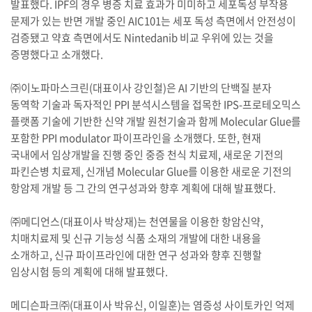
발표했다. IPF의 경우 병증 치료 효과가 미미하고 세포독성 부작용
문제가 있는 반면 개발 중인 AIC101는 세포 독성 측면에서 안전성이
검증됐고 약효 측면에서도 Nintedanib 비교 우위에 있는 것을
증명했다고 소개했다.
㈜이노파마스크린(대표이사 강인철)은 AI 기반의 단백질 분자
동역학 기술과 독자적인 PPI 분석시스템을 접목한 IPS-프로테오믹스
플랫폼 기술에 기반한 신약 개발 원천기술과 함께 Molecular Glue를
포함한 PPI modulator 파이프라인을 소개했다. 또한, 현재
국내에서 임상개발을 진행 중인 중증 천식 치료제, 새로운 기전의
파킨슨병 치료제, 신개념 Molecular Glue를 이용한 새로운 기전의
항암제 개발 등 그 간의 연구성과와 향후 계획에 대해 발표했다.
㈜메디언스(대표이사 박상재)는 천연물을 이용한 항암신약,
치매치료제 및 신규 기능성 식품 소재의 개발에 대한 내용을
소개하고, 신규 파이프라인에 대한 연구 성과와 향후 진행할
임상시험 등의 계획에 대해 발표했다.
메디슨파크㈜(대표이사 박유신, 이일훈)는 염증성 사이토카인 억제