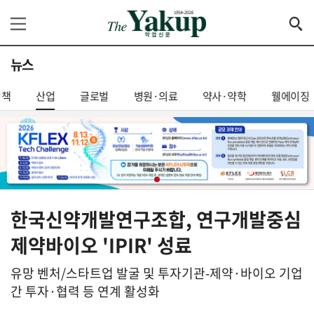
뉴스
정책
산업
글로벌
병원·의료
약사·약학
웰에이징
한국신약개발연구조합, 연구개발중심
제약바이오 'IPIR' 성료
유망 벤처/스타트업 발굴 및 투자기관-제약·바이오 기업
간 투자·협력 등 연계 활성화