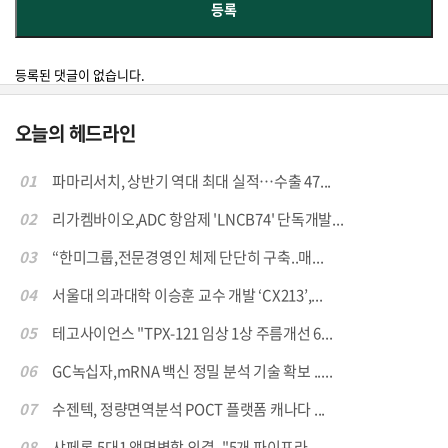
등록된 댓글이 없습니다.
오늘의 헤드라인
01
파마리서치, 상반기 역대 최대 실적…수출 47...
02
리가켐바이오,ADC 항암제 'LNCB74' 단독개발...
03
“한미그룹,전문경영인 체제 단단히 구축..매...
04
서울대 의과대학 이승훈 교수 개발 ‘CX213’,...
05
테고사이언스 "TPX-121 임상 1상 주름개선 6...
06
GC녹십자,mRNA 백신 정밀 분석 기술 확보 .....
07
수젠텍, 정량면역분석 POCT 플랫폼 캐나다 ...
08
샤페론,5대1 액면병합 의결.."5개 파이프라...