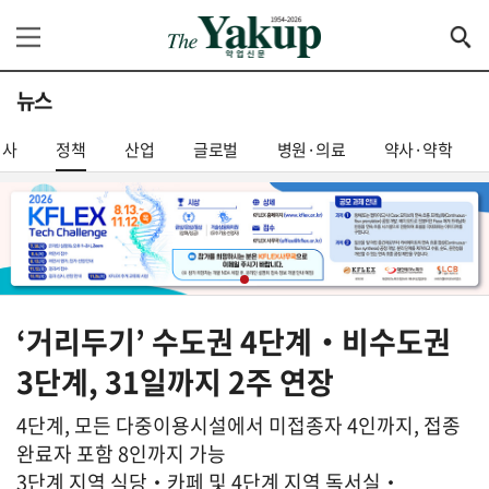
뉴스
기사
정책
산업
글로벌
병원·의료
약사·약학
‘거리두기’ 수도권 4단계‧비수도권
3단계, 31일까지 2주 연장
4단계, 모든 다중이용시설에서 미접종자 4인까지, 접종
완료자 포함 8인까지 가능
3단계 지역 식당‧카페 및 4단계 지역 독서실‧