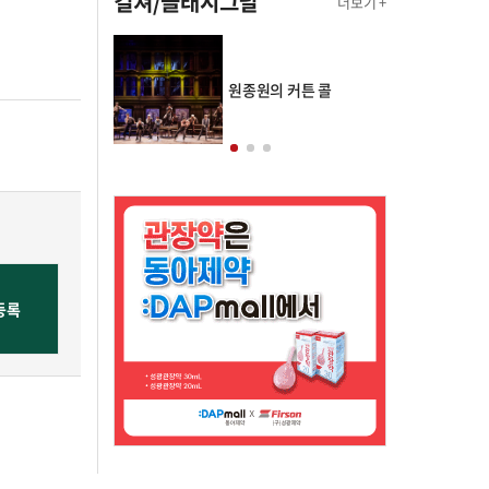
컬쳐/클래시그널
더보기 +
의 클래스토리
원종원의 커튼 콜