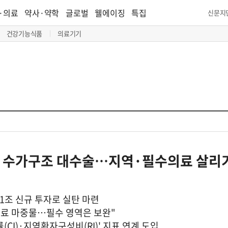
·의료
약사·약학
글로벌
웰에이징
특집
신문지
건강기능식품
의료기기
입해 수가구조 대수술…지역·필수의료 살리기
 1조 신규 투자로 실탄 마련
진료 마중물…필수 영역은 보완"
(CI)·지역환자구성비(RI)' 지표 연계 도입