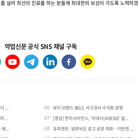
묘를 살려 최선의 진료를 하는 분들께 최대한의 보상이 가도록 노력하
약업신문 공식 SNS 채널 구독
06
...
뷰티 브랜드 BIG3, 서구권서 수익화 경쟁
07
...
[영상] 한미사이언스, '아데시(ADESII)' 앞...
08
에...
듀피젠트·넴루비오 광고 공방 격화…이번엔 ...