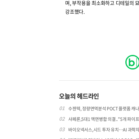
며, 부작용을 최소화하고 디테일의 
강조했다.
오늘의 헤드라인
01
수젠텍, 정량면역분석 POCT 플랫폼 캐나다 
02
샤페론,5대1 액면병합 의결.."5개 파이프라
03
바이오넥서스,시드 투자 유치…AI 과학자 