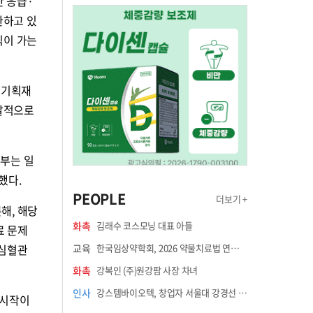
만 응급·
완하고 있
익이 가는
 기획재
다발적으로
정부는 일
했다.
PEOPLE
더보기 +
해, 해당
화촉
김래수 코스모닝 대표 아들
료 문제
 심혈관
교육
한국임상약학회, 2026 약물치료법 연수강좌 8월 21일 개최
화촉
강복인 (주)원강팜 사장 차녀
인사
강스템바이오텍, 창업자 서울대 강경선 교수 최고과학책임자 선임
 시작이