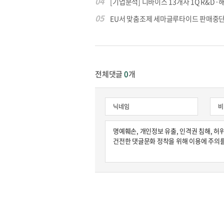
04
[기업분석] 디바이스 13개사 1Q R&D·해
05
EU서 맞춤조제 세마글루타이드 판매중단
원종원의 커튼 
전체댓글
0
개