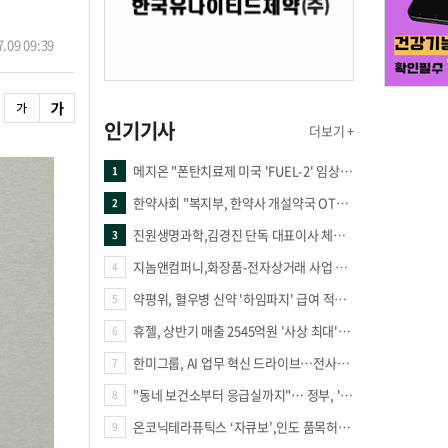
.09 09:39
인기기사
더보기 +
메지온 "폰탄치료제 미국 'FUEL-2' 임상 프로토콜 영국 승인"
1
한약사회 "복지부, 한약사 개설약국 OTC 공급 방해 더는 방관 말아야"
2
진원생명과학,김경진 단독 대표이사 체제 돌입
3
지놈앤컴퍼니,화장품-전자상거래 사업 진출
4
약평위, 혈우병 신약 '하임파지' 급여 적정성 인정…조건부 통과
5
휴젤, 상반기 매출 2545억원 '사상 최대'…미국 투자 속 성장세 지속
6
한미그룹, AI 업무 혁신 드라이브…전사적 AI 활용 문화 구축
7
"동네 보건소부터 응급실까지"… 정부, 'AI 기본의료 전략' 의료공백 메운다
8
온코닉테라퓨틱스 ‘자큐보’,인도 품목허가...14억 시장 진출
9