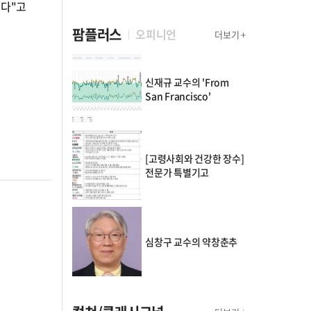
겠다"고
팜플러스
오피니언
더보기 +
신재규 교수의 'From
San Francisco'
[고령사회와 건강한 장수]
전문가 특별기고
심창구 교수의 약창춘추