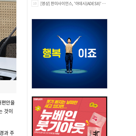
[영상] 한미사이언스, '아데시(ADESII)' 앞세워 더마 시장 판도 바꾼다
10
 개편안을
는 것이
경과 주