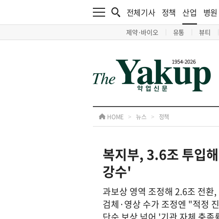
전체기사
정책
산업
병원
제약·바이오
유통
뷰티
HOME
>
뉴스
>
정책
복지부, 3.6조 투
강수'
과보상 영역 조정해 2.6조 전환,
검체·영상 수가 조정엔 "적정 
단순 보상 넘어 '기관 자체 충족률