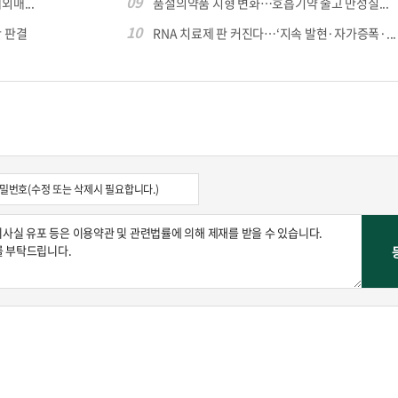
09
외매...
품절의약품 지형 변화…호흡기약 줄고 만성질...
10
 판결
RNA 치료제 판 커진다…‘지속 발현·자가증폭·...
콜
안현정의 컬쳐포커스
박병준