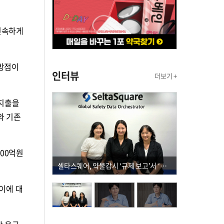
신속하게
 방점이
인터뷰
더보기 +
 지출을
와 기존
00억원
셀타스퀘어, 약물감시 ‘규제 보고’서 ‘데이터 의사결정’으로 "PVX 전환 요구 커진다"
이에 대