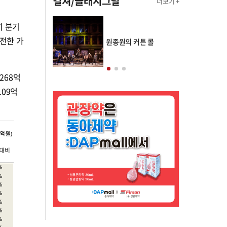
컬쳐/클래시그널
더보기 +
히 분기
전한 가
의 클래스토리
원종원의 커튼 콜
268억
109억