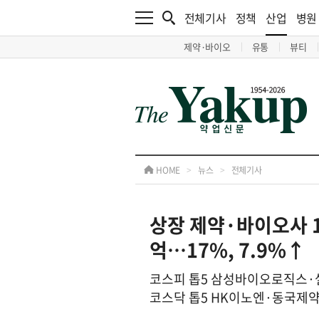
전체기사
정책
산업
병원
제약·바이오
유통
뷰티
HOME
>
뉴스
>
전체기사
상장 제약·바이오사 1
억…17%, 7.9%↑
코스피 톱5 삼성바이오로직스
코스닥 톱5 HK이노엔·동국제