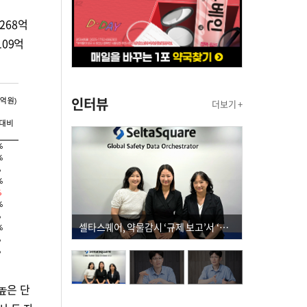
268억
109억
인터뷰
더보기 +
셀타스퀘어, 약물감시 ‘규제 보고’서 ‘데이터 의사결정’으로 "PVX 전환 요구 커진다"
높은 단