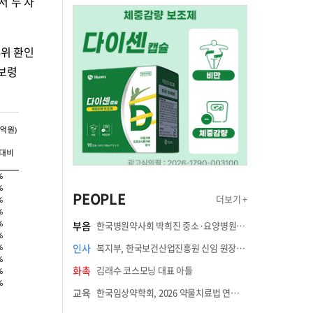
서 두 자
4위 환인
 보령
PEOPLE
더보기 +
부음
한국병원약사회 박희진 중소·요양병원이사(충청북도 청주의료원 약제팀장) 부친상
인사
복지부, 한국보건산업진흥원 신임 원장에 고상백 교수 임명
화촉
김래수 코스모닝 대표 아들
교육
한국임상약학회, 2026 약물치료법 연수강좌 8월 21일 개최