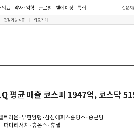
·의료
약사·약학
글로벌
웰에이징
특집
신문지
건강기능식품
의료기기
Q 평균 매출 코스피 1947억, 코스닥 51
·셀트리온·유한양행·삼성에피스홀딩스·종근당
약·파마리서치·휴온스·휴젤