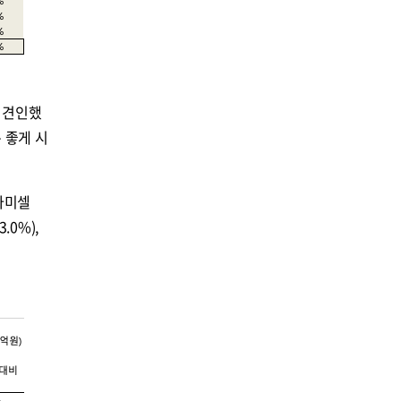
 견인했
 좋게 시
 파미셀
.0%),