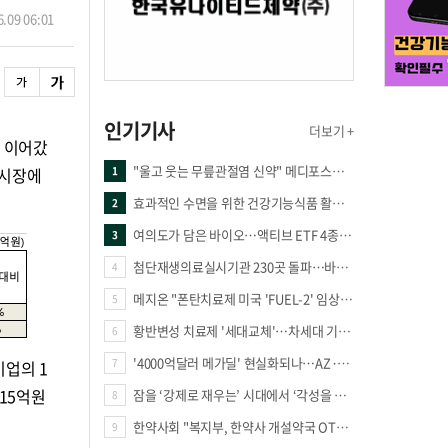
.09 06:01
인기기사
더보기 +
 이어갔
"울고 웃는 무릎관절염 신약" 메디포스트·강스템·네이처셀 전진, 코오롱티슈진 반전 과제
 시장에
1
효과적인 수면을 위한 건강기능식품 활용법
2
여의도가 담은 바이오…액티브 ETF 4종의 선택은
3
첨단재생의료실시기관 230곳 돌파…바이오 새 시장 꿈틀
4
메지온 "폰탄치료제 미국 'FUEL-2' 임상 프로토콜 영국 승인"
5
황반변성 치료제 '세대교체'…차세대 기전 경쟁 본격화
6
'4000억달러 메가딜' 현실화되나…AZ·BMS 합병설에 글로벌 제약업계 촉각
7
기업의 1
515억원
잠을 ‘강제로 재우는’ 시대에서 ‘각성을 낮추는’ 시대로
8
한약사회 "복지부, 한약사 개설약국 OTC 공급 방해 더는 방관 말아야"
9