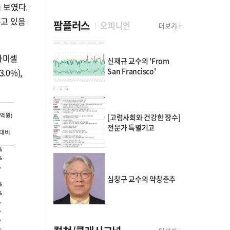
 보였다.
추고 있음
팜플러스
오피니언
더보기 +
 파미셀
신재규 교수의 'From
San Francisco'
.0%),
[고령사회와 건강한 장수]
전문가 특별기고
심창구 교수의 약창춘추